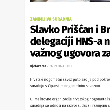
ZANIMLJIVA SURADNJA
Slavko Prišćan i B
delegaciji HNS-a n
važnog ugovora z
Bjelovarac
26.09.2023. 13:33
Hrvatski nogometni savez potpisao je pod pokro
suradnju s Ciparskim nogometnim savezom.
U ime krovne organizacije hrvatskog nogometa is
suradnja se odnosi na razvoj sudaca i razmjenu 