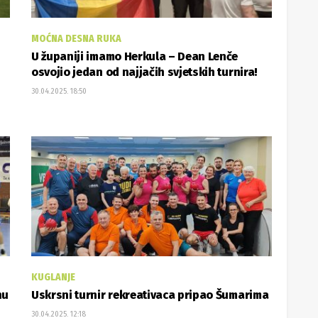
MOĆNA DESNA RUKA
U županiji imamo Herkula – Dean Lenče
osvojio jedan od najjačih svjetskih turnira!
30.04.2025. 18:50
KUGLANJE
nu
Uskrsni turnir rekreativaca pripao Šumarima
30.04.2025. 12:18