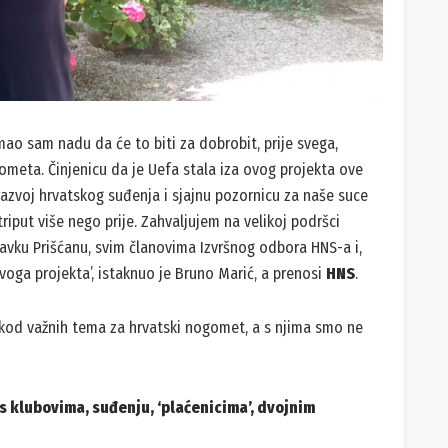
ao sam nadu da će to biti za dobrobit, prije svega,
ometa. Činjenicu da je Uefa stala iza ovog projekta ove
azvoj hrvatskog suđenja i sjajnu pozornicu za naše suce
iput više nego prije. Zahvaljujem na velikoj podršci
avku Prišćanu, svim članovima Izvršnog odbora HNS-a i,
voga projekta’, istaknuo je Bruno Marić, a prenosi
HNS
.
u kod važnih tema za hrvatski nogomet, a s njima smo ne
s klubovima, suđenju, ‘plaćenicima’, dvojnim