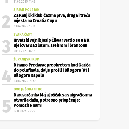
21.02.2025. 11:48
SJAJAN POČETAK
Za Konjički klub Čazma prva, druga i treća
mjesta na Croatia Cupu
03.04.2025. 15:31
SVAKA ČAST
Hrvatski vojnik Josip Čikvar vratio se u NK
Bjelovar sa zlatom, srebrom i broncom!
20.10.2023. 14:18
ŽUPANIJSKI KUP
Dinamo Predavac preokretom kod Garića
do polufinala, dalje prošli i Bilogora ’91 i
Bilogora Kapela
23.04.2025. 21:48
OVO JE ŠOKANTNO
Daruvarčanka Maja Joščak sa suigračicama
otvorila dušu, potresno priopćenje:
Pomozite nam!
12.11.2024. 22:22