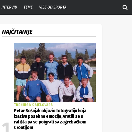
INTERVJU
TEME
VIŠE OD SPORTA
NAJČITANIJE
TRENING NK BJELOVARA
Petar Bošnjak objavio fotografiju koja
izaziva posebne emocije, vratili se s
ratišta pa se poigrali sa zagrebačkom
Croatijom