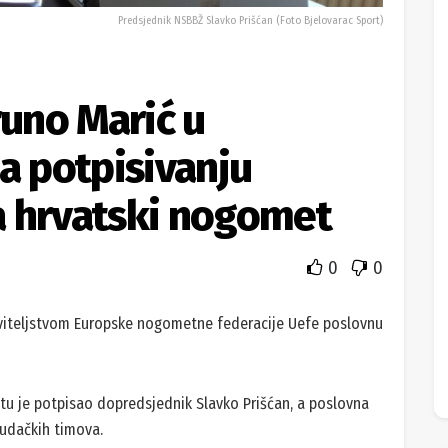
Predsjednik NSBBŽ Slavko Prišćan (Foto Bjelovarac Sport)
runo Marić u
a potpisivanju
a hrvatski nogomet
0
0
viteljstvom Europske nogometne federacije Uefe poslovnu
tu je potpisao dopredsjednik Slavko Prišćan, a poslovna
sudačkih timova.