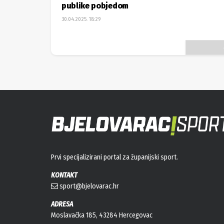
publike pobjedom
30.04.2025. 18:29
Prvi specijalizirani portal za županijski sport.
KONTAKT
sport@bjelovarac.hr
ADRESA
Moslavačka 185, 43284 Hercegovac