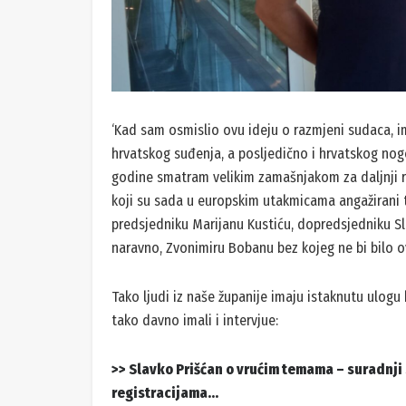
‘Kad sam osmislio ovu ideju o razmjeni sudaca, im
hrvatskog suđenja, a posljedično i hrvatskog nog
godine smatram velikim zamašnjakom za daljnji r
koji su sada u europskim utakmicama angažirani tr
predsjedniku Marijanu Kustiću, dopredsjedniku Sl
naravno, Zvonimiru Bobanu bez kojeg ne bi bilo o
Tako ljudi iz naše županije imaju istaknutu ulog
tako davno imali i intervjue:
>> Slavko Prišćan o vrućim temama – suradnji 
registracijama…