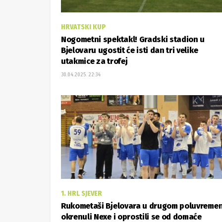
HRVATSKI KUP
Nogometni spektakl! Gradski stadion u
Bjelovaru ugostit će isti dan tri velike
utakmice za trofej
30.04.2025. 22:34
1. HRL SJEVER
Rukometaši Bjelovara u drugom poluvreme
okrenuli Nexe i oprostili se od domaće