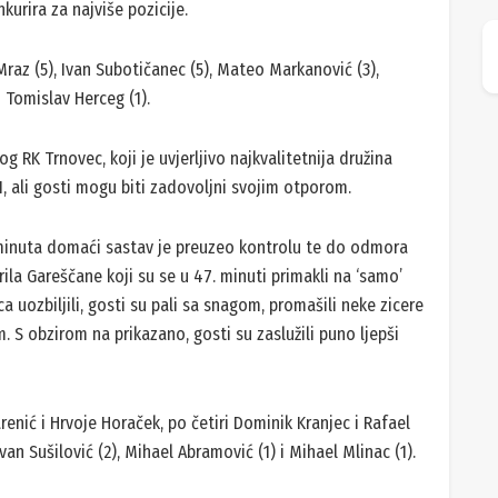
kurira za najviše pozicije.
 Mraz (5), Ivan Subotičanec (5), Mateo Markanović (3),
i Tomislav Herceg (1).
 RK Trnovec, koji je uvjerljivo najkvalitetnija družina
, ali gosti mogu biti zadovoljni svojim otporom.
 minuta domaći sastav je preuzeo kontrolu te do odmora
rila Gareščane koji su se u 47. minuti primakli na ‘samo’
ca uozbiljili, gosti su pali sa snagom, promašili neke zicere
. S obzirom na prikazano, gosti su zaslužili puno ljepši
nić i Hrvoje Horaček, po četiri Dominik Kranjec i Rafael
Ivan Sušilović (2), Mihael Abramović (1) i Mihael Mlinac (1).