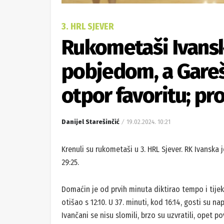
3. HRL SJEVER
Rukometaši Ivansk
pobjedom, a Gareš
otpor favoritu; pr
Danijel Starešinčić
19.02.2024. 10:21
Krenuli su rukometaši u 3. HRL Sjever. RK Ivanska 
29:25.
Domaćin je od prvih minuta diktirao tempo i tij
otišao s 12:10. U 37. minuti, kod 16:14, gosti su na
Ivančani se nisu slomili, brzo su uzvratili, opet pov