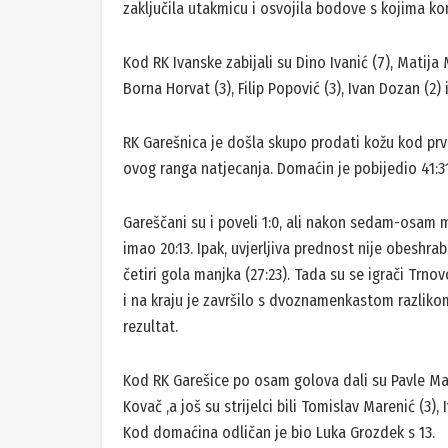
zaključila utakmicu i osvojila bodove s kojima kon
Kod RK Ivanske zabijali su Dino Ivanić (7), Matija
Borna Horvat (3), Filip Popović (3), Ivan Dozan (2) 
RK Garešnica je došla skupo prodati kožu kod prvog
ovog ranga natjecanja. Domaćin je pobijedio 41:31
Gareščani su i poveli 1:0, ali nakon sedam-osam
imao 20:13. Ipak, uvjerljiva prednost nije obeshrab
četiri gola manjka (27:23). Tada su se igrači Trnov
i na kraju je završilo s dvoznamenkastom razlikom
rezultat.
Kod RK Garešice po osam golova dali su Pavle Mare
Kovač ,a još su strijelci bili Tomislav Marenić (3), 
Kod domaćina odličan je bio Luka Grozdek s 13.