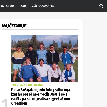
INTERVJU
TEME
VIŠE OD SPORTA
NAJČITANIJE
TRENING NK BJELOVARA
Petar Bošnjak objavio fotografiju koja
izaziva posebne emocije, vratili se s
ratišta pa se poigrali sa zagrebačkom
Croatijom