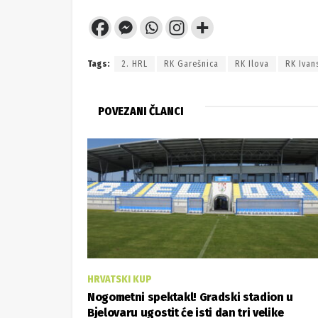
Tags:
2. HRL
RK Garešnica
RK Ilova
RK Ivan
POVEZANI ČLANCI
HRVATSKI KUP
Nogometni spektakl! Gradski stadion u
Bjelovaru ugostit će isti dan tri velike