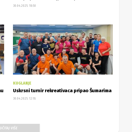
30.04.2025. 18:50
KUGLANJE
nu
Uskrsni turnir rekreativaca pripao Šumarima
30.04.2025. 12:18
UČITAJ VIŠE