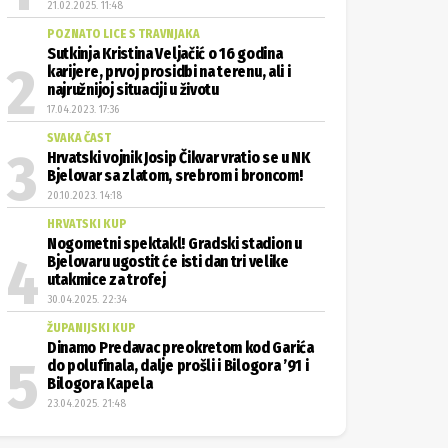
21.02.2025. 11:48
POZNATO LICE S TRAVNJAKA
Sutkinja Kristina Veljačić o 16 godina
karijere, prvoj prosidbi na terenu, ali i
najružnijoj situaciji u životu
17.04.2023. 17:36
SVAKA ČAST
Hrvatski vojnik Josip Čikvar vratio se u NK
Bjelovar sa zlatom, srebrom i broncom!
20.10.2023. 14:18
HRVATSKI KUP
Nogometni spektakl! Gradski stadion u
Bjelovaru ugostit će isti dan tri velike
utakmice za trofej
30.04.2025. 22:34
ŽUPANIJSKI KUP
Dinamo Predavac preokretom kod Garića
do polufinala, dalje prošli i Bilogora ’91 i
Bilogora Kapela
23.04.2025. 21:48