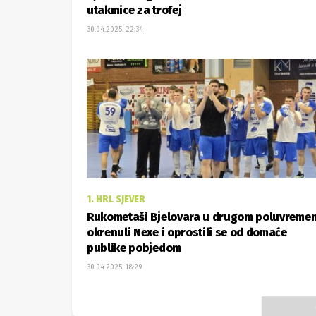
utakmice za trofej
30.04.2025. 22:34
1. HRL SJEVER
Rukometaši Bjelovara u drugom poluvreme
okrenuli Nexe i oprostili se od domaće
publike pobjedom
30.04.2025. 18:29