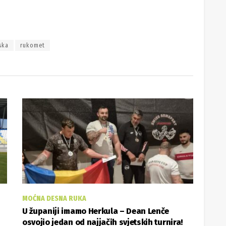
ska
rukomet
MOĆNA DESNA RUKA
U županiji imamo Herkula – Dean Lenče
osvojio jedan od najjačih svjetskih turnira!