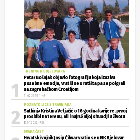
TRENING NK BJELOVARA
Petar Bošnjak objavio fotografiju koja izaziva
posebne emocije, vratili se s ratišta pa se poigrali
sa zagrebačkom Croatijom
21.02.2025. 11:48
POZNATO LICE S TRAVNJAKA
Sutkinja Kristina Veljačić o 16 godina karijere, prvoj
prosidbi na terenu, ali i najružnijoj situaciji u životu
17.04.2023. 17:36
SVAKA ČAST
Hrvatski vojnik Josip Čikvar vratio se u NK Bjelovar