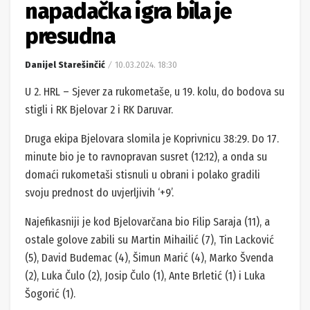
napadačka igra bila je
presudna
Danijel Starešinčić
10.03.2024. 18:30
U 2. HRL – Sjever za rukometaše, u 19. kolu, do bodova su
stigli i RK Bjelovar 2 i RK Daruvar.
Druga ekipa Bjelovara slomila je Koprivnicu 38:29. Do 17.
minute bio je to ravnopravan susret (12:12), a onda su
domaći rukometaši stisnuli u obrani i polako gradili
svoju prednost do uvjerljivih ‘+9’.
Najefikasniji je kod Bjelovarčana bio Filip Saraja (11), a
ostale golove zabili su Martin Mihailić (7), Tin Lacković
(5), David Budemac (4), Šimun Marić (4), Marko Švenda
(2), Luka Čulo (2), Josip Čulo (1), Ante Brletić (1) i Luka
Šogorić (1).