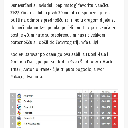
Daruvarčani su svladali ‘papirnatog’ favorita Ivančicu
31:27. Gosti su bili u prvih 30 minuta raspoloženiji te su
otišli na odmor s prednošću 13:11. No u drugom dijelu su
domaći rukometaši polako počeli lomiti otpor Ivančana,
poslije 40. minute su preokrenuli minus i s velikom
borbenošću su došli do četvrtog trijumfa u ligi.
Kod RK Daruvar po osam golova zabili su Deni Fiala i
Romario Fiala, po pet su dodali Sven Šilobodec i Martin
Trnski, Antonio Franekić je tri puta pogodio, a Ivor
Rakačić dva puta.