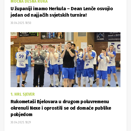
MOĆNA DESNA RUKA
U županiji imamo Herkula – Dean Lenče osvojio
jedan od najjačih svjetskih turnira!
30.04.2025. 18:50
1. HRL SJEVER
Rukometaši Bjelovara u drugom poluvremenu
okrenuli Nexe i oprostili se od domaće publike
pobjedom
30.04.2025. 18:29