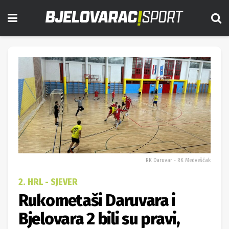
RK Daruvar - RK Medveščak
2. HRL - SJEVER
Rukometaši Daruvara i
Bjelovara 2 bili su pravi,