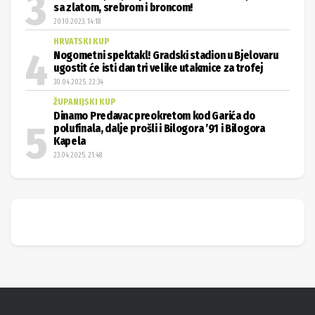
sa zlatom, srebrom i broncom!
20.10.2023. 14:18
HRVATSKI KUP
Nogometni spektakl! Gradski stadion u Bjelovaru
ugostit će isti dan tri velike utakmice za trofej
30.04.2025. 22:34
ŽUPANIJSKI KUP
Dinamo Predavac preokretom kod Garića do
polufinala, dalje prošli i Bilogora ’91 i Bilogora
Kapela
23.04.2025. 21:48