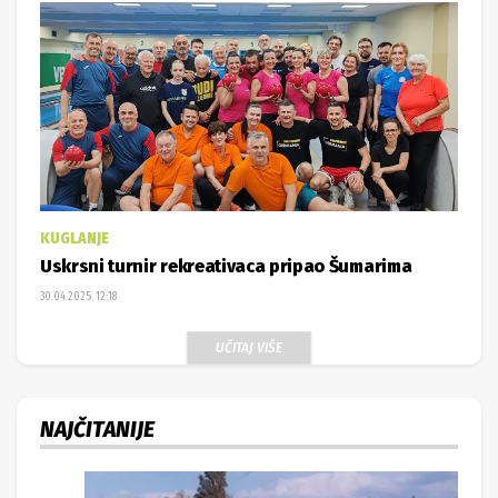
KUGLANJE
Uskrsni turnir rekreativaca pripao Šumarima
30.04.2025. 12:18
UČITAJ VIŠE
NAJČITANIJE