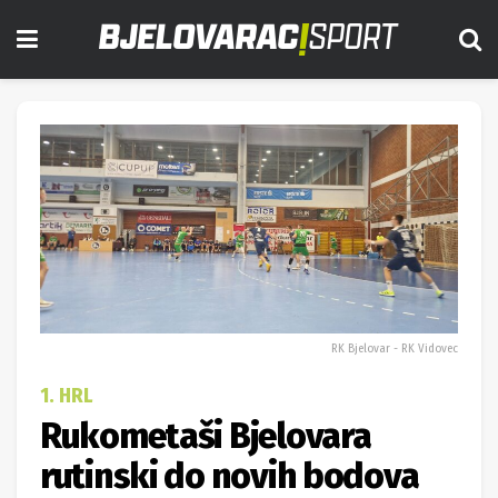
RK Bjelovar - RK Vidovec
1. HRL
Rukometaši Bjelovara
rutinski do novih bodova