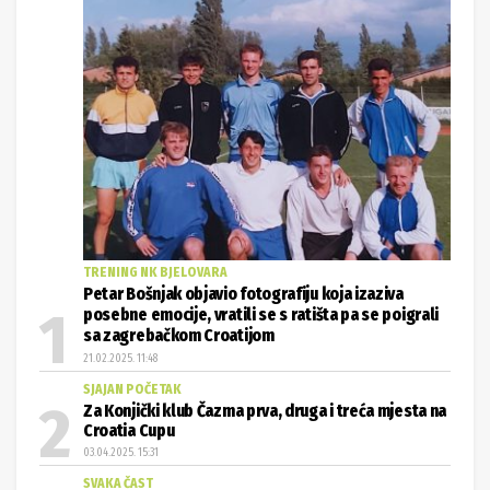
TRENING NK BJELOVARA
Petar Bošnjak objavio fotografiju koja izaziva
posebne emocije, vratili se s ratišta pa se poigrali
sa zagrebačkom Croatijom
21.02.2025. 11:48
SJAJAN POČETAK
Za Konjički klub Čazma prva, druga i treća mjesta na
Croatia Cupu
03.04.2025. 15:31
SVAKA ČAST