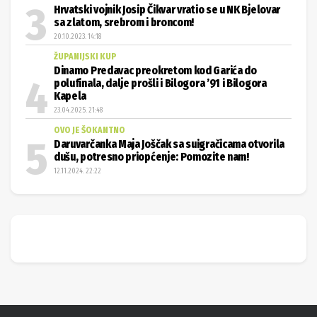
Hrvatski vojnik Josip Čikvar vratio se u NK Bjelovar
sa zlatom, srebrom i broncom!
20.10.2023. 14:18
ŽUPANIJSKI KUP
Dinamo Predavac preokretom kod Garića do
polufinala, dalje prošli i Bilogora ’91 i Bilogora
Kapela
23.04.2025. 21:48
OVO JE ŠOKANTNO
Daruvarčanka Maja Joščak sa suigračicama otvorila
dušu, potresno priopćenje: Pomozite nam!
12.11.2024. 22:22