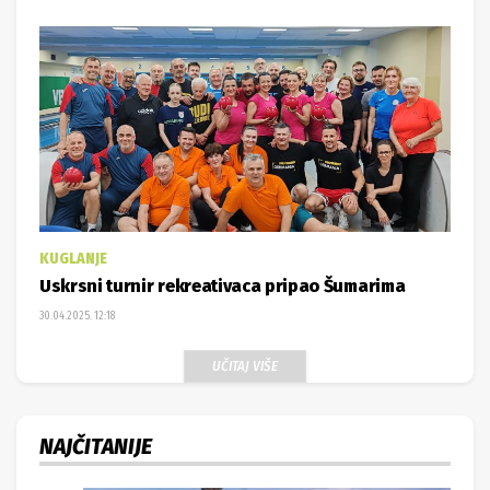
KUGLANJE
Uskrsni turnir rekreativaca pripao Šumarima
30.04.2025. 12:18
UČITAJ VIŠE
NAJČITANIJE