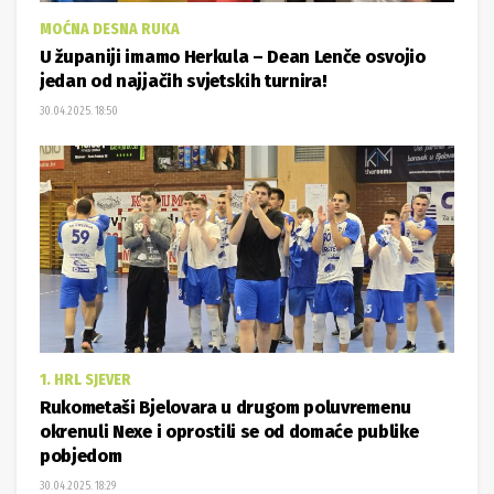
MOĆNA DESNA RUKA
U županiji imamo Herkula – Dean Lenče osvojio
jedan od najjačih svjetskih turnira!
30.04.2025. 18:50
1. HRL SJEVER
Rukometaši Bjelovara u drugom poluvremenu
okrenuli Nexe i oprostili se od domaće publike
pobjedom
30.04.2025. 18:29