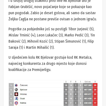
I u svojoj drugoj utakmici prvo ime RK Bjelovar bio je
Fabijan Grubišić, novo pojačanje koje se pokazuje kao
pun pogodak. Zabio je deset golova, ali samo da sastav
Željka Čaglja ne postane previše ovisan o jednom igraču.
Pogotke za pobjednike još su postigli Tibor Jurjević (5),
Mislav Trninić (4), Leon Lukačec (3), Marko Pedić (3), Tin
Baković (2), Mihovil Kozić (2), Stipan Šimunović (1), Filip
Saraja (1) i Martin Mihailić (1).
U sljedećem kolu RK Bjelovar gostuje kod RK Metalca,
najvećeg konkurenta za drugo mjesto koje donosi
kvalifikacije za Premijerligu.