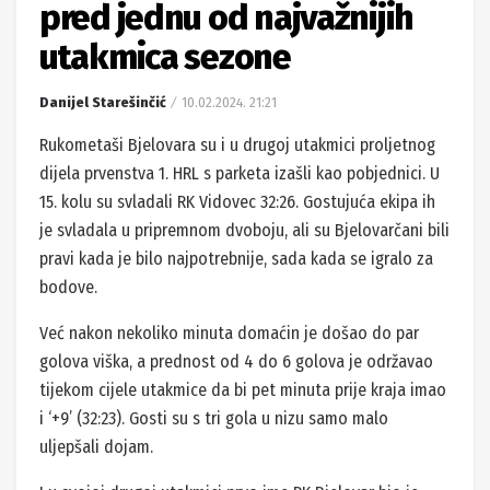
pred jednu od najvažnijih
utakmica sezone
Danijel Starešinčić
10.02.2024. 21:21
Rukometaši Bjelovara su i u drugoj utakmici proljetnog
dijela prvenstva 1. HRL s parketa izašli kao pobjednici. U
15. kolu su svladali RK Vidovec 32:26. Gostujuća ekipa ih
je svladala u pripremnom dvoboju, ali su Bjelovarčani bili
pravi kada je bilo najpotrebnije, sada kada se igralo za
bodove.
Već nakon nekoliko minuta domaćin je došao do par
golova viška, a prednost od 4 do 6 golova je održavao
tijekom cijele utakmice da bi pet minuta prije kraja imao
i ‘+9’ (32:23). Gosti su s tri gola u nizu samo malo
uljepšali dojam.