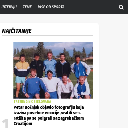
INTERVJU
TEME
VIŠE OD SPORTA
NAJČITANIJE
TRENING NK BJELOVARA
Petar Bošnjak objavio fotografiju koja
izaziva posebne emocije, vratili se s
ratišta pa se poigrali sa zagrebačkom
Croatijom