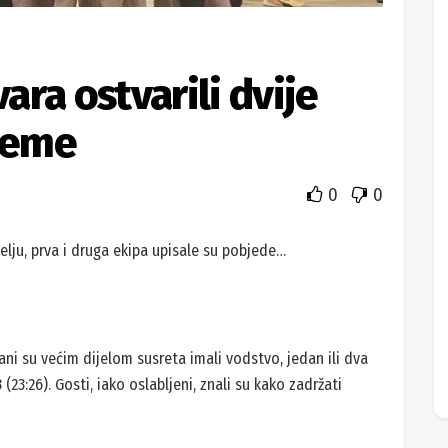
ra ostvarili dvije
ijeme
0
0
elju, prva i druga ekipa upisale su pobjede…
i su većim dijelom susreta imali vodstvo, jedan ili dva
 (23:26). Gosti, iako oslabljeni, znali su kako zadržati