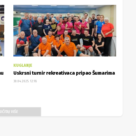
KUGLANJE
nu
Uskrsni turnir rekreativaca pripao Šumarima
30.04.2025. 12:18
UČITAJ VIŠE