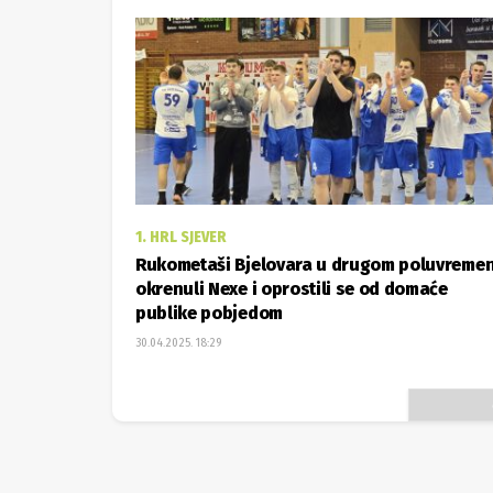
1. HRL SJEVER
Rukometaši Bjelovara u drugom poluvreme
okrenuli Nexe i oprostili se od domaće
publike pobjedom
30.04.2025. 18:29