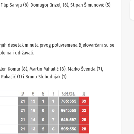
, Filip Saraja (6), Domagoj Grizelj (6), Stipan Šimunović (5),
njih desetak minuta prvog poluvremena Bjelovarčani su se
oblema i održavali.
len Komar (8), Martin Mihailić (8), Marko Švenda (7),
o Rakačić (1) i Bruno Slobodnjak (1).