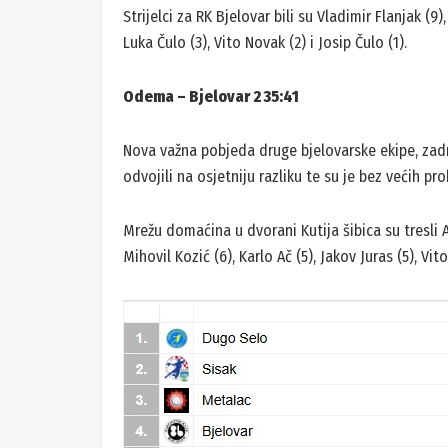
Strijelci za RK Bjelovar bili su Vladimir Flanjak (9)
Luka Čulo (3), Vito Novak (2) i Josip Čulo (1).
Odema – Bjelovar 2 35:41
Nova važna pobjeda druge bjelovarske ekipe, zad
odvojili na osjetniju razliku te su je bez većih pr
Mrežu domaćina u dvorani Kutija šibica su tresli A
Mihovil Kozić (6), Karlo Ač (5), Jakov Juras (5), Vit