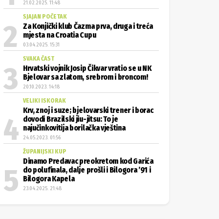
21.02.2025. 11:48
SJAJAN POČETAK
Za Konjički klub Čazma prva, druga i treća
mjesta na Croatia Cupu
03.04.2025. 15:31
SVAKA ČAST
Hrvatski vojnik Josip Čikvar vratio se u NK
Bjelovar sa zlatom, srebrom i broncom!
20.10.2023. 14:18
VELIKI ISKORAK
Krv, znoj i suze; bjelovarski trener i borac
dovodi Brazilski jiu-jitsu: To je
najučinkovitija borilačka vještina
24.05.2023. 01:56
ŽUPANIJSKI KUP
Dinamo Predavac preokretom kod Garića
do polufinala, dalje prošli i Bilogora ’91 i
Bilogora Kapela
23.04.2025. 21:48