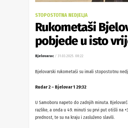
STOPOSTOTNA NEDJELJA
Rukometaši Bjelova
pobjede u isto vr
Bjelovarac
31.03.2025. 08:22
Bjelovarski rukometaši su imali stopostotnu nedj
Rudar 2 – Bjelovar 1 29:32
U Samoboru napeto do zadnjih minuta. Bjelovarčan
razlike, a onda u 49. minuti su prvi put otišli na +3
prednost, te su na kraju i zasluženo slavili.