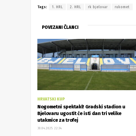
Tags:
1. HRL
2. HRL
rk bjelovar
rukomet
POVEZANI ČLANCI
HRVATSKI KUP
Nogometni spektakl! Gradski stadion u
Bjelovaru ugostit će isti dan tri velike
utakmice za trofej
30.04.2025. 22:34