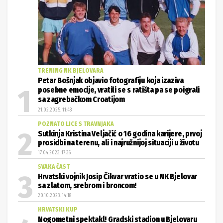
TRENING NK BJELOVARA
Petar Bošnjak objavio fotografiju koja izaziva
posebne emocije, vratili se s ratišta pa se poigrali
sa zagrebačkom Croatijom
21.02.2025. 11:48
POZNATO LICE S TRAVNJAKA
Sutkinja Kristina Veljačić o 16 godina karijere, prvoj
prosidbi na terenu, ali i najružnijoj situaciji u životu
17.04.2023. 17:36
SVAKA ČAST
Hrvatski vojnik Josip Čikvar vratio se u NK Bjelovar
sa zlatom, srebrom i broncom!
20.10.2023. 14:18
HRVATSKI KUP
Nogometni spektakl! Gradski stadion u Bjelovaru