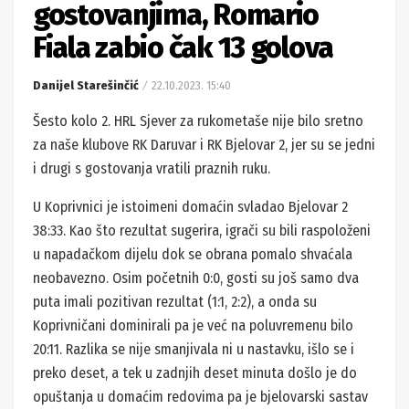
gostovanjima, Romario
Fiala zabio čak 13 golova
Danijel Starešinčić
22.10.2023. 15:40
Šesto kolo 2. HRL Sjever za rukometaše nije bilo sretno
za naše klubove RK Daruvar i RK Bjelovar 2, jer su se jedni
i drugi s gostovanja vratili praznih ruku.
U Koprivnici je istoimeni domaćin svladao Bjelovar 2
38:33. Kao što rezultat sugerira, igrači su bili raspoloženi
u napadačkom dijelu dok se obrana pomalo shvaćala
neobavezno. Osim početnih 0:0, gosti su još samo dva
puta imali pozitivan rezultat (1:1, 2:2), a onda su
Koprivničani dominirali pa je već na poluvremenu bilo
20:11. Razlika se nije smanjivala ni u nastavku, išlo se i
preko deset, a tek u zadnjih deset minuta došlo je do
opuštanja u domaćim redovima pa je bjelovarski sastav