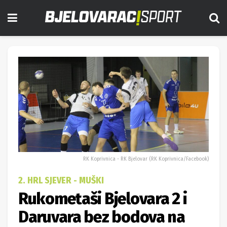
RK Koprivnica - RK Bjelovar (RK Koprivnica/Facebook)
2. HRL SJEVER - MUŠKI
Rukometaši Bjelovara 2 i
Daruvara bez bodova na