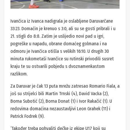
Ivančica iz Ivanca nadigrala je oslabljene Daruvarčane
33:23. Domaćin je krenuo s 3:0, ali su se gosti pribrali i u
21. stigli do 8:8. Zatim je uslijedio novi pad u igri,
pogreške u napadu, obrane domaćeg golmana i na
odmoru je Ivančica otišla s velikih 16:10. U drugih 30
minuta rukometaši Ivančice su rutinski privodili susret
kraju te su ostvarili pobjedu s dvoznamenkastom
razlikom.
Za Daruvar je čak 13 puta mrežu zatresao Romario Fiala, a
još su strijelci bili Martin Trnski (4), David Vacka (2),
Borna Subotić (2), Borna Donat (1) i Ivor Rakačić (1). U
redovima domaćina nezaustavljivi Leon Grahek (11) i
Patrick Fodrek (9).
‘Također treba pohvaliti dečke iz ekipe U17 koji su