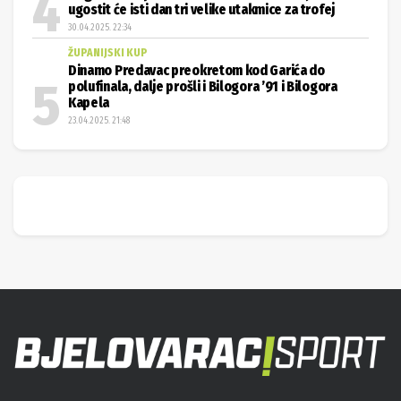
ugostit će isti dan tri velike utakmice za trofej
30.04.2025. 22:34
ŽUPANIJSKI KUP
Dinamo Predavac preokretom kod Garića do
polufinala, dalje prošli i Bilogora ’91 i Bilogora
Kapela
23.04.2025. 21:48