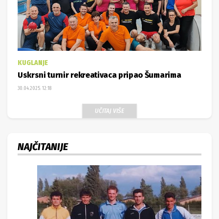
KUGLANJE
Uskrsni turnir rekreativaca pripao Šumarima
30.04.2025. 12:18
UČITAJ VIŠE
NAJČITANIJE