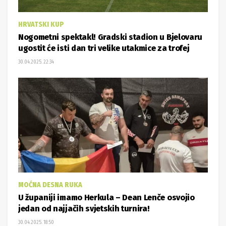
HRVATSKI KUP
Nogometni spektakl! Gradski stadion u Bjelovaru
ugostit će isti dan tri velike utakmice za trofej
30.04.2025. 22:34
MOĆNA DESNA RUKA
U županiji imamo Herkula – Dean Lenče osvojio
jedan od najjačih svjetskih turnira!
30.04.2025. 18:50