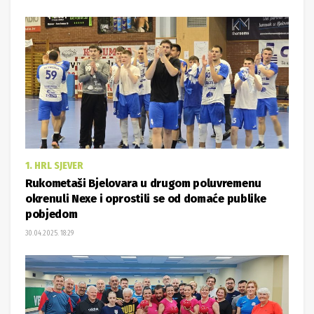
1. HRL SJEVER
Rukometaši Bjelovara u drugom poluvremenu
okrenuli Nexe i oprostili se od domaće publike
pobjedom
30.04.2025. 18:29