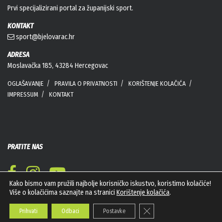
Prvi specijalizirani portal za županijski sport.
KONTAKT
sport@bjelovarac.hr
ADRESA
Moslavačka 185, 43284 Hercegovac
OGLAŠAVANJE
PRAVILA O PRIVATNOSTI
KORIŠTENJE KOLAČIĆA
IMPRESSUM
KONTAKT
PRATITE NAS
Kako bismo vam pružili najbolje korisničko iskustvo, koristimo kolačiće!
Više o kolačićima saznajte na stranici
Korištenje kolačića
.
Close GDPR Cookie Banner
Prihvati
Odbaci
Postavke
Bioviro d.o.o. © Sva prava pridržana 2026. Web
PEPERIT