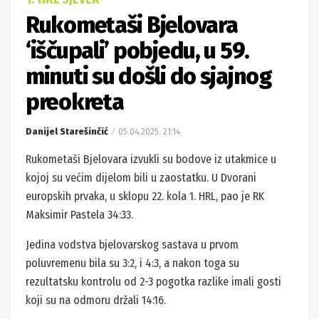
Rukometaši Bjelovara
‘iščupali’ pobjedu, u 59.
minuti su došli do sjajnog
preokreta
Danijel Starešinčić
05.04.2025. 21:14
Rukometaši Bjelovara izvukli su bodove iz utakmice u
kojoj su većim dijelom bili u zaostatku. U Dvorani
europskih prvaka, u sklopu 22. kola 1. HRL, pao je RK
Maksimir Pastela 34:33.
Jedina vodstva bjelovarskog sastava u prvom
poluvremenu bila su 3:2, i 4:3, a nakon toga su
rezultatsku kontrolu od 2-3 pogotka razlike imali gosti
koji su na odmoru držali 14:16.