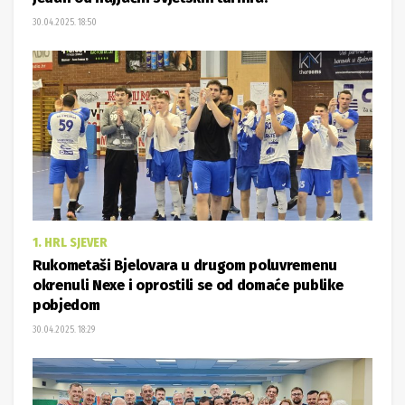
30.04.2025. 18:50
1. HRL SJEVER
Rukometaši Bjelovara u drugom poluvremenu
okrenuli Nexe i oprostili se od domaće publike
pobjedom
30.04.2025. 18:29