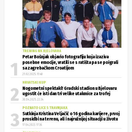
TRENING NK BJELOVARA
Petar Bošnjak objavio fotografiju koja izaziva
posebne emocije, vratili se s ratišta pa se poigrali
sa zagrebačkom Croatijom
21.02.2025. 11:48
HRVATSKI KUP
Nogometni spektakl! Gradski stadion u Bjelovaru
ugostit će isti dan tri velike utakmice za trofej
30.04.2025. 22:34
POZNATO LICE S TRAVNJAKA
Sutkinja Kristina Veljačić o 16 godina karijere, prvoj
prosidbi na terenu, ali i najružnijoj situaciji u životu
17.04.2023. 17:36