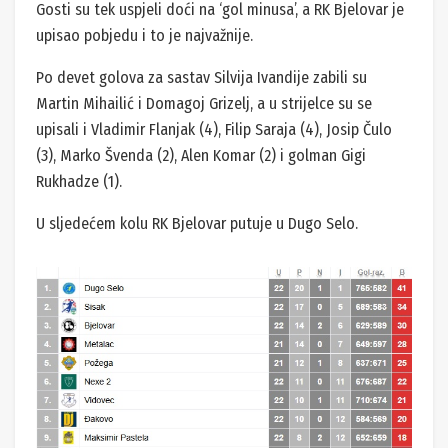
Gosti su tek uspjeli doći na ‘gol minusa’, a RK Bjelovar je
upisao pobjedu i to je najvažnije.
Po devet golova za sastav Silvija Ivandije zabili su
Martin Mihailić i Domagoj Grizelj, a u strijelce su se
upisali i Vladimir Flanjak (4), Filip Saraja (4), Josip Čulo
(3), Marko Švenda (2), Alen Komar (2) i golman Gigi
Rukhadze (1).
U sljedećem kolu RK Bjelovar putuje u Dugo Selo.