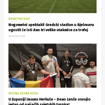
HRVATSKI KUP
Nogometni spektakl! Gradski stadion u Bjelovaru
ugostit će isti dan tri velike utakmice za trofej
30.04.2025. 22:34
MOĆNA DESNA RUKA
U županiji imamo Herkula – Dean Lenče osvojio
jedan od najjačih svjetskih turnira!