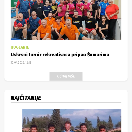
KUGLANJE
Uskrsni turnir rekreativaca pripao Šumarima
30.04.2025. 12:18
UČITAJ VIŠE
NAJČITANIJE