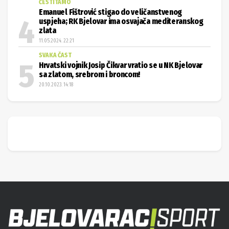
ČESTITAMO
Emanuel Fištrović stigao do veličanstvenog
uspjeha; RK Bjelovar ima osvajača mediteranskog
zlata
11.05.2024. 22:21
SVAKA ČAST
Hrvatski vojnik Josip Čikvar vratio se u NK Bjelovar
sa zlatom, srebrom i broncom!
20.10.2023. 14:18