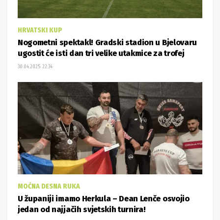
HRVATSKI KUP
Nogometni spektakl! Gradski stadion u Bjelovaru
ugostit će isti dan tri velike utakmice za trofej
30.04.2025. 22:34
MOĆNA DESNA RUKA
U županiji imamo Herkula – Dean Lenče osvojio
jedan od najjačih svjetskih turnira!