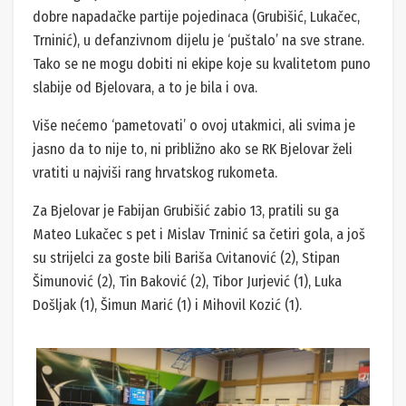
dobre napadačke partije pojedinaca (Grubišić, Lukačec,
Trninić), u defanzivnom dijelu je ‘puštalo’ na sve strane.
Tako se ne mogu dobiti ni ekipe koje su kvalitetom puno
slabije od Bjelovara, a to je bila i ova.
Više nećemo ‘pametovati’ o ovoj utakmici, ali svima je
jasno da to nije to, ni približno ako se RK Bjelovar želi
vratiti u najviši rang hrvatskog rukometa.
Za Bjelovar je Fabijan Grubišić zabio 13, pratili su ga
Mateo Lukačec s pet i Mislav Trninić sa četiri gola, a još
su strijelci za goste bili Bariša Cvitanović (2), Stipan
Šimunović (2), Tin Baković (2), Tibor Jurjević (1), Luka
Došljak (1), Šimun Marić (1) i Mihovil Kozić (1).