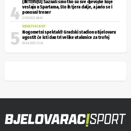
[INTERVJU] Saznali smo tko su sve djevojke koje
veslaju u Spartama, što ih tjera dalje, a javio se i
ponosni trener
27.09.2023. 08:45
HRVATSKI KUP
Nogometni spektakl! Gradski stadion u Bjelovaru
ugostit će isti dan tri velike utakmice za trofej
30.04.2025. 22:34