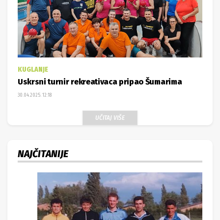
KUGLANJE
Uskrsni turnir rekreativaca pripao Šumarima
30.04.2025. 12:18
UČITAJ VIŠE
NAJČITANIJE