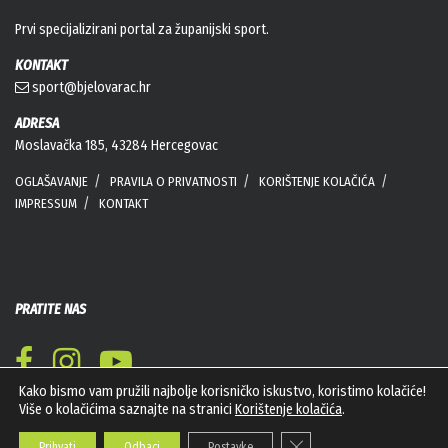
Prvi specijalizirani portal za županijski sport.
KONTAKT
sport@bjelovarac.hr
ADRESA
Moslavačka 185, 43284 Hercegovac
OGLAŠAVANJE
PRAVILA O PRIVATNOSTI
KORIŠTENJE KOLAČIĆA
IMPRESSUM
KONTAKT
PRATITE NAS
Kako bismo vam pružili najbolje korisničko iskustvo, koristimo kolačiće!
Više o kolačićima saznajte na stranici
Korištenje kolačića
.
Close GDPR Cookie Banner
Prihvati
Odbaci
Postavke