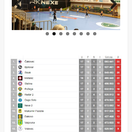
Previ
Next
ous