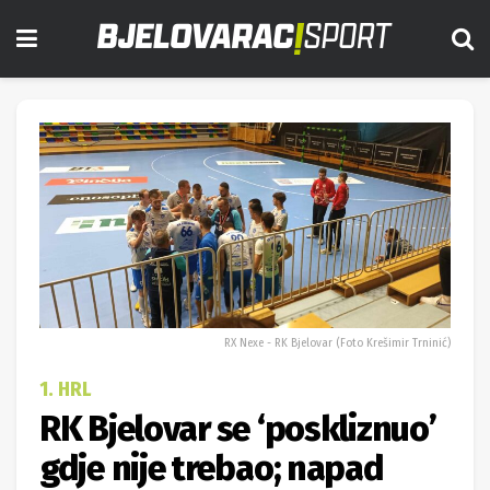
RX Nexe - RK Bjelovar (Foto Krešimir Trninić)
1. HRL
RK Bjelovar se ‘poskliznuo’
gdje nije trebao; napad