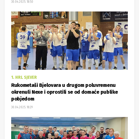
30.04.2025. 18:50
1. HRL SJEVER
Rukometaši Bjelovara u drugom poluvremenu
okrenuli Nexe i oprostili se od domaće publike
pobjedom
30.04.2025. 18:29