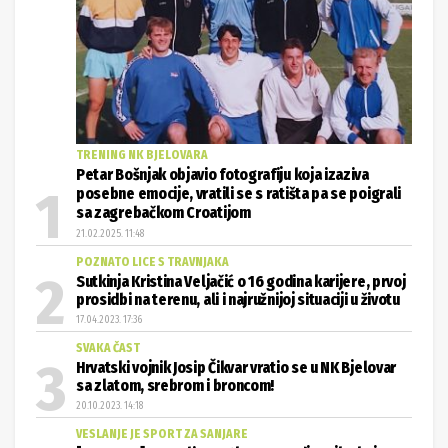
TRENING NK BJELOVARA
Petar Bošnjak objavio fotografiju koja izaziva
posebne emocije, vratili se s ratišta pa se poigrali
sa zagrebačkom Croatijom
21.02.2025. 11:48
POZNATO LICE S TRAVNJAKA
Sutkinja Kristina Veljačić o 16 godina karijere, prvoj
prosidbi na terenu, ali i najružnijoj situaciji u životu
17.04.2023. 17:36
SVAKA ČAST
Hrvatski vojnik Josip Čikvar vratio se u NK Bjelovar
sa zlatom, srebrom i broncom!
20.10.2023. 14:18
VESLANJE JE SPORT ZA SANJARE