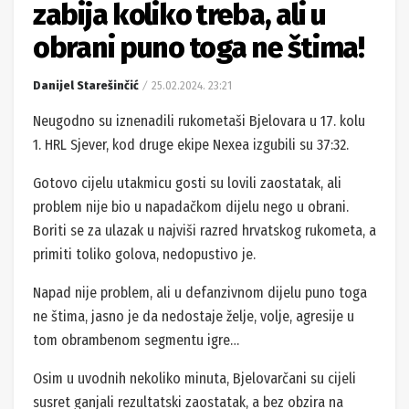
zabija koliko treba, ali u
obrani puno toga ne štima!
Danijel Starešinčić
25.02.2024. 23:21
Neugodno su iznenadili rukometaši Bjelovara u 17. kolu
1. HRL Sjever, kod druge ekipe Nexea izgubili su 37:32.
Gotovo cijelu utakmicu gosti su lovili zaostatak, ali
problem nije bio u napadačkom dijelu nego u obrani.
Boriti se za ulazak u najviši razred hrvatskog rukometa, a
primiti toliko golova, nedopustivo je.
Napad nije problem, ali u defanzivnom dijelu puno toga
ne štima, jasno je da nedostaje želje, volje, agresije u
tom obrambenom segmentu igre…
Osim u uvodnih nekoliko minuta, Bjelovarčani su cijeli
susret ganjali rezultatski zaostatak, a bez obzira na