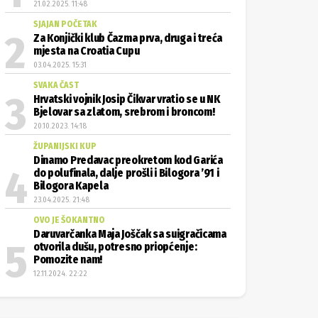
21.02.2025. 11:48
SJAJAN POČETAK
Za Konjički klub Čazma prva, druga i treća
mjesta na Croatia Cupu
03.04.2025. 15:31
SVAKA ČAST
Hrvatski vojnik Josip Čikvar vratio se u NK
Bjelovar sa zlatom, srebrom i broncom!
20.10.2023. 14:18
ŽUPANIJSKI KUP
Dinamo Predavac preokretom kod Garića
do polufinala, dalje prošli i Bilogora ’91 i
Bilogora Kapela
23.04.2025. 21:48
OVO JE ŠOKANTNO
Daruvarčanka Maja Joščak sa suigračicama
otvorila dušu, potresno priopćenje:
Pomozite nam!
12.11.2024. 22:22