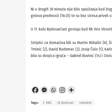
Ni u drugih 30 minuta nije bilo opuštanja kod Dug
golova prednosti (16:25) te su bez stresa priveli u
U 11. kolu Bjelovarčani gostuju kod RK Viro Virovit
Strijelci za domaćina bili su Martin Mihailić (6), Š
Trninić (2), David Budemac (2), Josip Čulo (1), Karl
bila su dvojica igrača – Gabriel Buvinić (14) i Dori
Tags:
1. HRL
rk bjelovar
rukomet