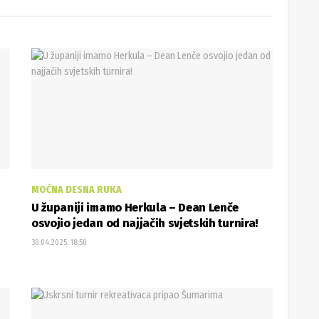
MOĆNA DESNA RUKA
U županiji imamo Herkula – Dean Lenče
osvojio jedan od najjačih svjetskih turnira!
30.04.2025. 18:50