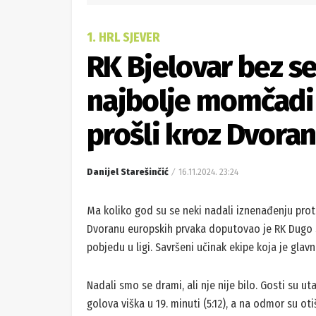
1. HRL SJEVER
RK Bjelovar bez se
najbolje momčadi 
prošli kroz Dvora
Danijel Starešinčić
16.11.2024. 23:24
Ma koliko god su se neki nadali iznenađenju prot
Dvoranu europskih prvaka doputovao je RK Dugo Se
pobjedu u ligi. Savršeni učinak ekipe koja je glavni
Nadali smo se drami, ali nje nije bilo. Gosti su ut
golova viška u 19. minuti (5:12), a na odmor su otišli