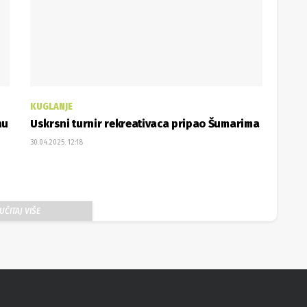
KUGLANJE
nu
Uskrsni turnir rekreativaca pripao Šumarima
30.04.2025. 12:18
UČITAJ VIŠE