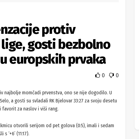
nzacije protiv
lige, gosti bezbolno
nu europskih prvaka
0
0
iv najbolje momčadi prvenstva, ono se nije dogodilo. U
lo, a gosti su svladali RK Bjelovar 33:27 za svoju desetu
 favorit za naslov i viši rang.
akmicu otvorili serijom od pet golova (0:5), imali i sedam
 s ‘+6’ (11:17).