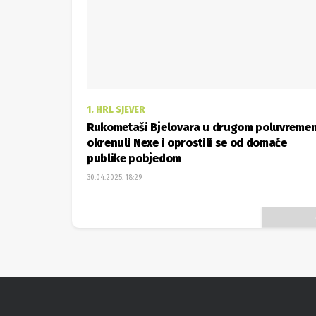
1. HRL SJEVER
Rukometaši Bjelovara u drugom poluvreme
okrenuli Nexe i oprostili se od domaće
publike pobjedom
30.04.2025. 18:29