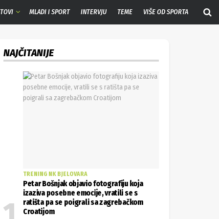
RTOVI
MLADI I SPORT
INTERVJU
TEME
VIŠE OD SPORTA
NAJČITANIJE
TRENING NK BJELOVARA
Petar Bošnjak objavio fotografiju koja
izaziva posebne emocije, vratili se s
ratišta pa se poigrali sa zagrebačkom
Croatijom