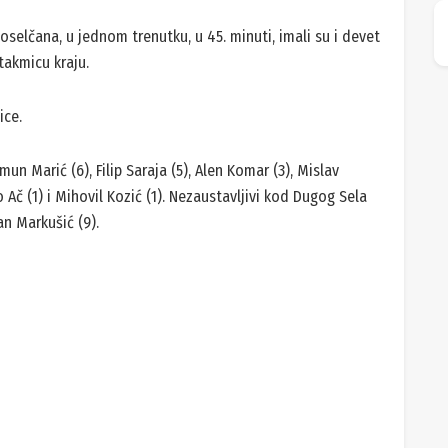
oselčana, u jednom trenutku, u 45. minuti, imali su i devet
takmicu kraju.
ice.
imun Marić (6), Filip Saraja (5), Alen Komar (3), Mislav
o Ač (1) i Mihovil Kozić (1). Nezaustavljivi kod Dugog Sela
an Markušić (9).