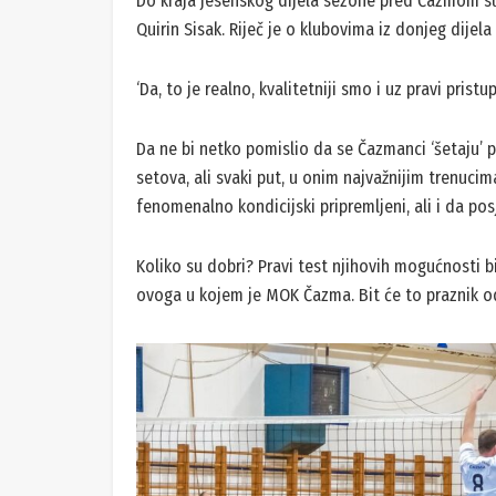
Do kraja jesenskog dijela sezone pred Čazmom su 
Quirin Sisak. Riječ je o klubovima iz donjeg dijel
‘Da, to je realno, kvalitetniji smo i uz pravi pristup
Da ne bi netko pomislio da se Čazmanci ‘šetaju’ prv
setova, ali svaki put, u onim najvažnijim trenucim
fenomenalno kondicijski pripremljeni, ali i da pos
Koliko su dobri? Pravi test njihovih mogućnosti bi
ovoga u kojem je MOK Čazma. Bit će to praznik o