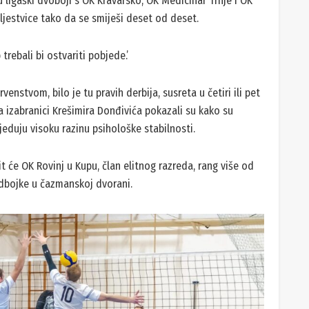
ligaški dvoboji s OK Kravarsko, OK Medicinar Trnje i OK
a ljestvice tako da se smiješi deset od deset.
 trebali bi ostvariti pobjede.’
enstvom, bilo je tu pravih derbija, susreta u četiri ili pet
a izabranici Krešimira Donđivića pokazali su kako su
jeduju visoku razinu psihološke stabilnosti.
t će OK Rovinj u Kupu, član elitnog razreda, rang više od
dbojke u čazmanskoj dvorani.