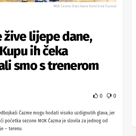
MOK Čazma (Foto Davor Kirin/Grad Čazma)
žive lijepe dane,
u Kupu ih čeka
čali smo s trenerom
0
0
dbojkaši Čazme mogu hodati visoko uzdignutih glava, jer
. Uoči početka sezone MOK Čazma je slovila za jednog od
je – terenu.