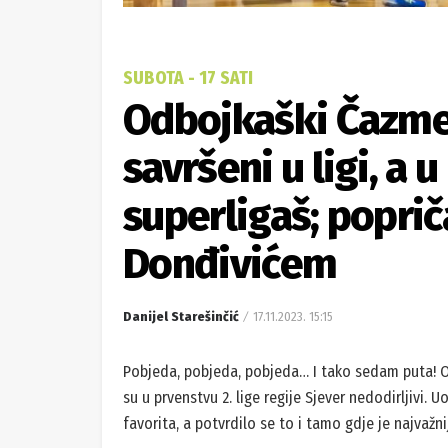
SUBOTA - 17 SATI
Odbojkaški Čazme 
savršeni u ligi, a 
superligaš; popri
Donđivićem
Danijel Starešinčić
17.11.2023. 15:15
Pobjeda, pobjeda, pobjeda… I tako sedam puta! O
su u prvenstvu 2. lige regije Sjever nedodirljivi
favorita, a potvrdilo se to i tamo gdje je najvažni