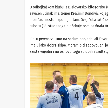
U odbojkaškom klubu iz Bjelovarsko-bilogorske žu
savršen učinak ima trener Krešimir Donđivić koje
momčadi nešto naporniji ritam. Ovaj četvrtak Čazmanc
subotu (18. studenog) ih očekuje osmina finala H
‘Da, u prvenstvu smo na sedam pobjeda, ali favori
imaju jako dobre ekipe. Moram biti zadovoljan, ja
zaista vrijedni i na osnovu toga su došli rezultat’