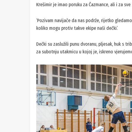
Krešimir je imao poruku za Čazmance, ali i za sve 
‘Pozivam navijače da nas podrže, rijetko gledamo s
koliko mogu protiv takve ekipe naši dečki.’
Dečki su zaslužili punu dvoranu, pljesak, huk s tr
za subotnju utakmicu u kojoj je, iskreno vjerujem