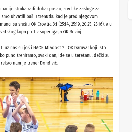
panije struka radi dobar posao, a velike zasluge za
g smo uhvatili baš u trenutku kad je pred njegovom
i su srušili OK Croatia 3:1 (25:14, 25:19, 20:25, 25:16), a u
rvatskog kupa protiv superligaša OK Rovinj.
ti uz nas su još i HAOK Mladost 2 i OK Daruvar koji isto
ko puno treniramo, svaki dan, ide se u teretanu, dečki su
, rekao nam je trener Donđivić.