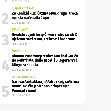
21.02.2025. 11:48
SJAJAN POČETAK
Za Konjički klub Čazma prva, druga i treća
mjesta na Croatia Cupu
03.04.2025. 15:31
SVAKA ČAST
Hrvatski vojnik Josip Čikvar vratio se u NK
Bjelovar sa zlatom, srebrom i broncom!
20.10.2023. 14:18
ŽUPANIJSKI KUP
Dinamo Predavac preokretom kod Garića
do polufinala, dalje prošli i Bilogora ’91 i
Bilogora Kapela
23.04.2025. 21:48
OVO JE ŠOKANTNO
Daruvarčanka Maja Joščak sa suigračicama
otvorila dušu, potresno priopćenje:
Pomozite nam!
12.11.2024. 22:22