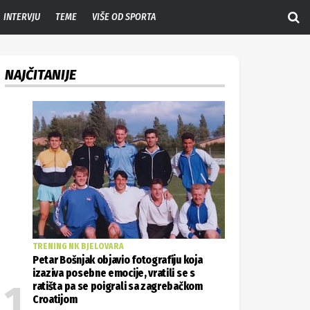
INTERVJU
TEME
VIŠE OD SPORTA
NAJČITANIJE
TRENING NK BJELOVARA
Petar Bošnjak objavio fotografiju koja
izaziva posebne emocije, vratili se s
ratišta pa se poigrali sa zagrebačkom
Croatijom