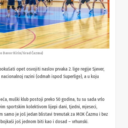
o Davor Kirin/Grad Čazma)
okušati opet osvojiti naslov prvaka 2. lige regije Sjever,
na nacionalnoj razini (odmah ispod Superlige), a u koju
eća, muški klub postoji preko 50 godina, tu su sada vrlo
im sportskim kolektivom lijepi dani, tjedni, mjeseci,
 samo je još jedan blistavi trenutak za MOK Čazmu i bez
bojkaši još jednom biti kao i dosad – vrhunski.