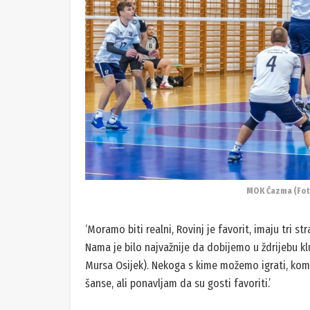
MOK Čazma (Fot
‘Moramo biti realni, Rovinj je favorit, imaju tri st
Nama je bilo najvažnije da dobijemo u ždrijebu klu
Mursa Osijek). Nekoga s kime možemo igrati, kom
šanse, ali ponavljam da su gosti favoriti.’