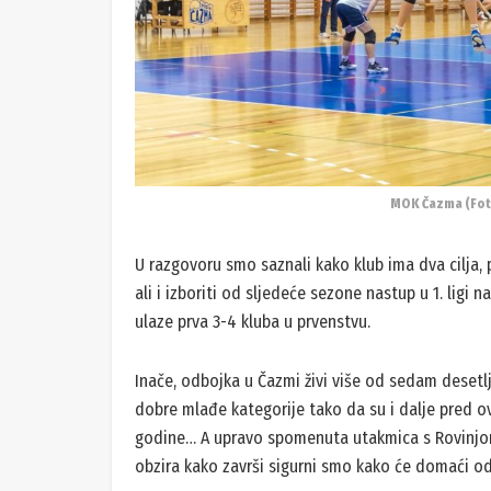
MOK Čazma (Fot
U razgovoru smo saznali kako klub ima dva cilja, p
ali i izboriti od sljedeće sezone nastup u 1. ligi 
ulaze prva 3-4 kluba u prvenstvu.
Inače, odbojka u Čazmi živi više od sedam desetlj
dobre mlađe kategorije tako da su i dalje pred ov
godine… A upravo spomenuta utakmica s Rovinjom
obzira kako završi sigurni smo kako će domaći od