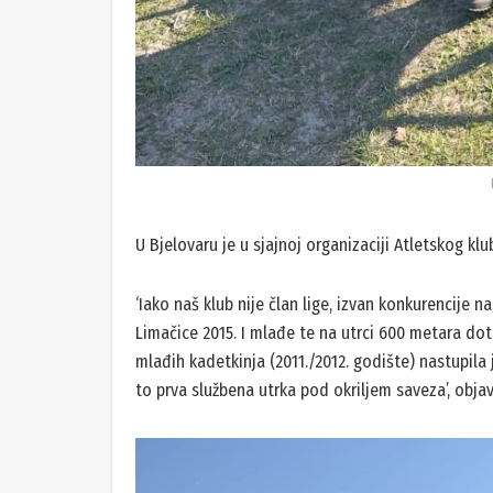
U Bjelovaru je u sjajnoj organizaciji Atletskog k
‘Iako naš klub nije član lige, izvan konkurencije n
Limačice 2015. I mlađe te na utrci 600 metara dot
mlađih kadetkinja (2011./2012. godište) nastupila je
to prva službena utrka pod okriljem saveza’, objavi