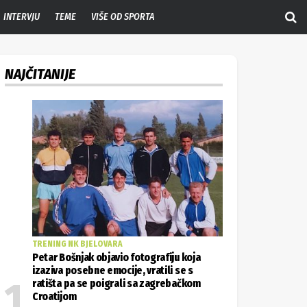
INTERVJU
TEME
VIŠE OD SPORTA
NAJČITANIJE
TRENING NK BJELOVARA
Petar Bošnjak objavio fotografiju koja
izaziva posebne emocije, vratili se s
ratišta pa se poigrali sa zagrebačkom
Croatijom