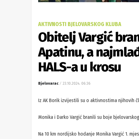
AKTIVNOSTI BJELOVARSKOG KLUBA
Obitelj Vargić bran
Apatinu, a najmlađ
HALS-a u krosu
Bjelovarac
23.10.2024. 06:36
Iz AK Borik izvijestili su o aktivnostima njihovih
Monika i Darko Vargić branili su boje bjelovars
Na 10 km nordijsko hodanje Monika Vargić 1. mjes