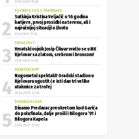
21.02.2025. 11:48
POZNATO LICE S TRAVNJAKA
Sutkinja Kristina Veljačić o 16 godina
karijere, prvoj prosidbi na terenu, ali i
najružnijoj situaciji u životu
17.04.2023. 17:36
SVAKA ČAST
Hrvatski vojnik Josip Čikvar vratio se u NK
Bjelovar sa zlatom, srebrom i broncom!
20.10.2023. 14:18
HRVATSKI KUP
Nogometni spektakl! Gradski stadion u
Bjelovaru ugostit će isti dan tri velike
utakmice za trofej
30.04.2025. 22:34
ŽUPANIJSKI KUP
Dinamo Predavac preokretom kod Garića
do polufinala, dalje prošli i Bilogora ’91 i
Bilogora Kapela
23.04.2025. 21:48