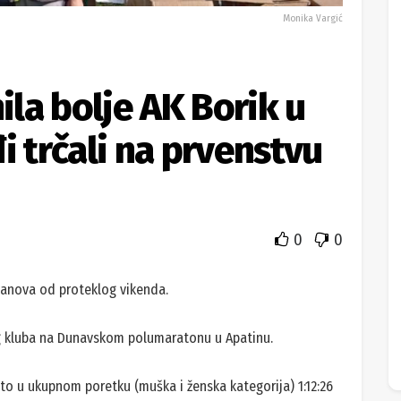
Monika Vargić
ila bolje AK Borik u
i trčali na prvenstvu
0
0
 članova od proteklog vikenda.
kog kluba na Dunavskom polumaratonu u Apatinu.
to u ukupnom poretku (muška i ženska kategorija) 1:12:26