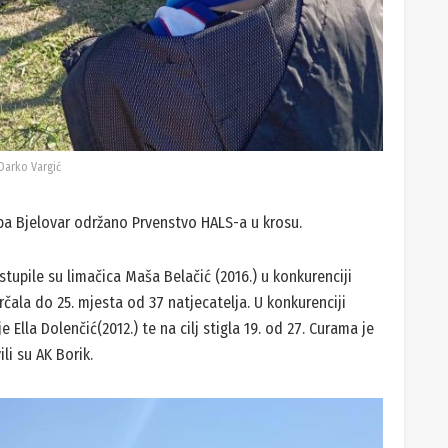
Darko Vargić
luba Bjelovar održano Prvenstvo HALS-a u krosu.
astupile su limačica Maša Belačić (2016.) u konkurenciji
rčala do 25. mjesta od 37 natjecatelja. U konkurenciji
 Ella Dolenčić(2012.) te na cilj stigla 19. od 27. Curama je
li su AK Borik.