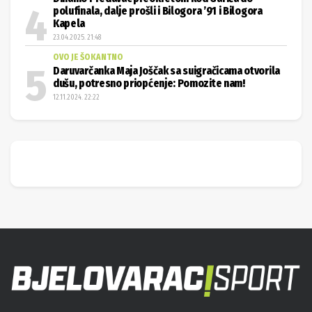
polufinala, dalje prošli i Bilogora ’91 i Bilogora
Kapela
23.04.2025. 21:48
OVO JE ŠOKANTNO
Daruvarčanka Maja Joščak sa suigračicama otvorila
dušu, potresno priopćenje: Pomozite nam!
12.11.2024. 22:22