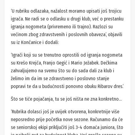
‘U rubriku odlazaka, nažalost moramo upisati još trojicu
igrača. Ne radi se o odlasku u drugi klub, već o prestanku
igranja nogometa (privremeno ili trajno). Razlozi su
većinom zbog zdravstvenih i poslovnih obaveza’, objavili
su iz Končanice i dodali:
‘Igrači koji su se trenutno oprostili od igranja nogometa
su Krešo Krejča, Franjo Gegić i Mario Ježabek. Dečkima
zahvaljujemo na svemu što su do sada dali za klub i
želimo im da im se zdravstveno i poslovno stanje
popravi te da u budućnosti ponovno obuku Ribarov dres.’
Što se tiče pojačanja, tu se još ništa ne zna konkretno…
‘Rubrika dolasci još je uvijek otvorena, konkretnije više
neposredno prije početka nove sezone. Računamo da će
se seniorskoj ekipi priključiti još 3-4 domaća juniora, što