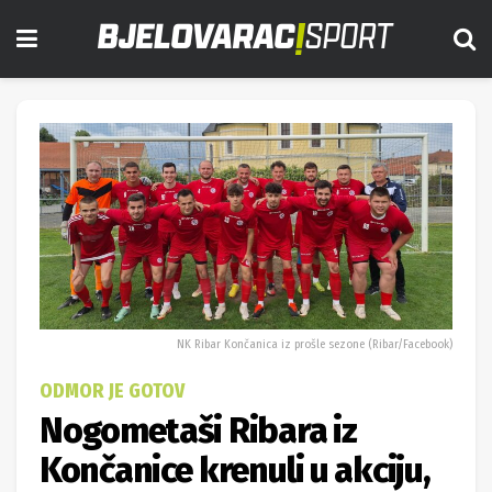
NK Ribar Končanica iz prošle sezone (Ribar/Facebook)
ODMOR JE GOTOV
Nogometaši Ribara iz
Končanice krenuli u akciju,