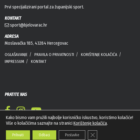
Prvi specijalizirani portal za županijski sport.
KONTAKT
sport@bjelovarac.hr
ADRESA
Moslavačka 185, 43284 Hercegovac
OGLAŠAVANJE
PRAVILA O PRIVATNOSTI
KORIŠTENJE KOLAČIĆA
IMPRESSUM
KONTAKT
PRATITE NAS
Kako bismo vam pružili najbolje korisničko iskustvo, koristimo kolačiće!
Više o kolačićima saznajte na stranici
Korištenje kolačića
.
Close GDPR Cookie Banner
Prihvati
Odbaci
Postavke