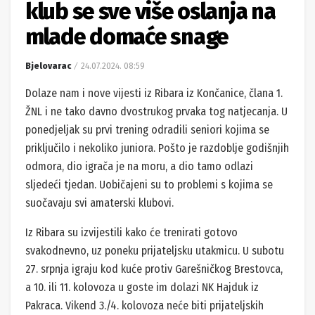
klub se sve više oslanja na
mlade domaće snage
Bjelovarac
24.07.2024. 08:59
Dolaze nam i nove vijesti iz Ribara iz Končanice, člana 1.
ŽNL i ne tako davno dvostrukog prvaka tog natjecanja. U
ponedjeljak su prvi trening odradili seniori kojima se
priključilo i nekoliko juniora. Pošto je razdoblje godišnjih
odmora, dio igrača je na moru, a dio tamo odlazi
sljedeći tjedan. Uobičajeni su to problemi s kojima se
suočavaju svi amaterski klubovi.
Iz Ribara su izvijestili kako će trenirati gotovo
svakodnevno, uz poneku prijateljsku utakmicu. U subotu
27. srpnja igraju kod kuće protiv Garešničkog Brestovca,
a 10. ili 11. kolovoza u goste im dolazi NK Hajduk iz
Pakraca. Vikend 3./4. kolovoza neće biti prijateljskih