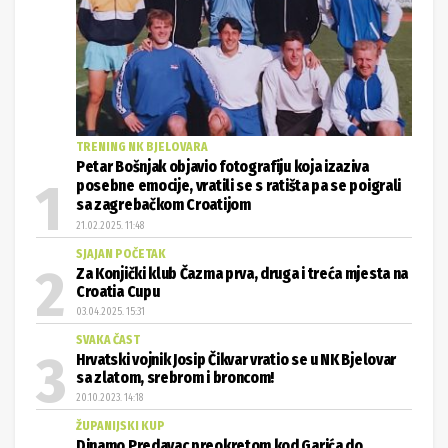
TRENING NK BJELOVARA
Petar Bošnjak objavio fotografiju koja izaziva
posebne emocije, vratili se s ratišta pa se poigrali
sa zagrebačkom Croatijom
21.02.2025. 11:48
SJAJAN POČETAK
Za Konjički klub Čazma prva, druga i treća mjesta na
Croatia Cupu
03.04.2025. 15:31
SVAKA ČAST
Hrvatski vojnik Josip Čikvar vratio se u NK Bjelovar
sa zlatom, srebrom i broncom!
20.10.2023. 14:18
ŽUPANIJSKI KUP
Dinamo Predavac preokretom kod Garića do