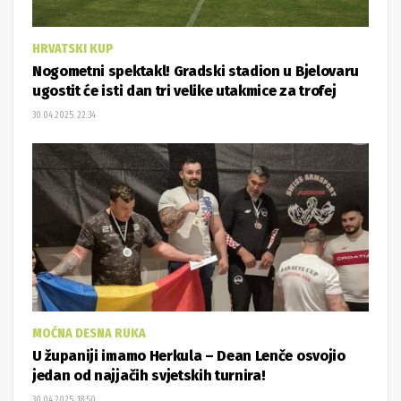
HRVATSKI KUP
Nogometni spektakl! Gradski stadion u Bjelovaru
ugostit će isti dan tri velike utakmice za trofej
30.04.2025. 22:34
MOĆNA DESNA RUKA
U županiji imamo Herkula – Dean Lenče osvojio
jedan od najjačih svjetskih turnira!
30.04.2025. 18:50