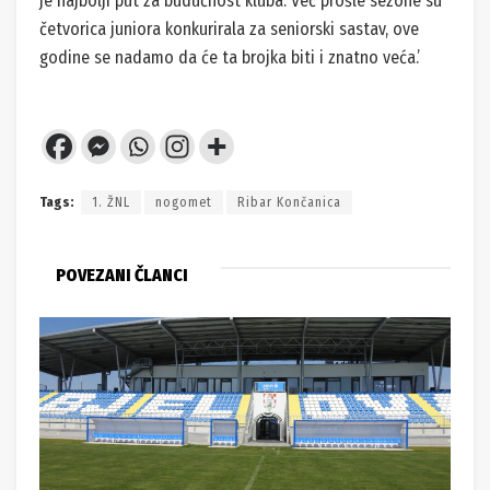
je najbolji put za budućnost kluba. Već prošle sezone su
četvorica juniora konkurirala za seniorski sastav, ove
godine se nadamo da će ta brojka biti i znatno veća.’
Tags:
1. ŽNL
nogomet
Ribar Končanica
POVEZANI ČLANCI