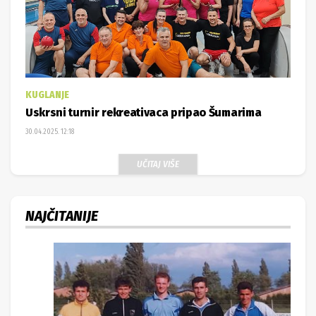
KUGLANJE
Uskrsni turnir rekreativaca pripao Šumarima
30.04.2025. 12:18
UČITAJ VIŠE
NAJČITANIJE