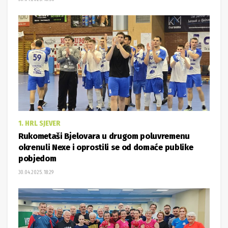
1. HRL SJEVER
Rukometaši Bjelovara u drugom poluvremenu
okrenuli Nexe i oprostili se od domaće publike
pobjedom
30.04.2025. 18:29