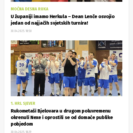
MOĆNA DESNA RUKA
U županiji imamo Herkula – Dean Lenče osvojio
jedan od najjačih svjetskih turnira!
30.04.2025. 18:50
1. HRL SJEVER
Rukometaši Bjelovara u drugom poluvremenu
okrenuli Nexe i oprostili se od domaće publike
pobjedom
30.04.2025. 18:29