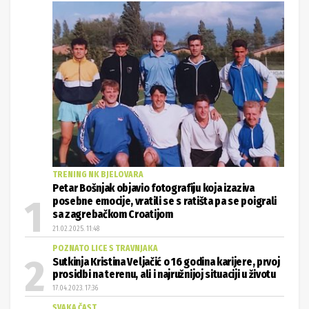
TRENING NK BJELOVARA
Petar Bošnjak objavio fotografiju koja izaziva
posebne emocije, vratili se s ratišta pa se poigrali
sa zagrebačkom Croatijom
21.02.2025. 11:48
POZNATO LICE S TRAVNJAKA
Sutkinja Kristina Veljačić o 16 godina karijere, prvoj
prosidbi na terenu, ali i najružnijoj situaciji u životu
17.04.2023. 17:36
SVAKA ČAST