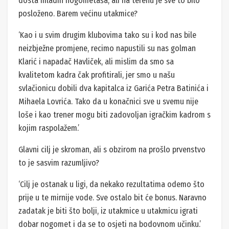
dosta mladih nogometaša, ali na terenu je sve to bilo
posloženo. Barem većinu utakmice?
‘Kao i u svim drugim klubovima tako su i kod nas bile
neizbježne promjene, recimo napustili su nas golman
Klarić i napadač Havliček, ali mislim da smo sa
kvalitetom kadra čak profitirali, jer smo u našu
svlačionicu dobili dva kapitalca iz Garića Petra Batinića i
Mihaela Lovrića. Tako da u konačnici sve u svemu nije
loše i kao trener mogu biti zadovoljan igračkim kadrom s
kojim raspolažem.’
Glavni cilj je skroman, ali s obzirom na prošlo prvenstvo
to je sasvim razumljivo?
‘Cilj je ostanak u ligi, da nekako rezultatima odemo što
prije u te mirnije vode. Sve ostalo bit će bonus. Naravno
zadatak je biti što bolji, iz utakmice u utakmicu igrati
dobar nogomet i da se to osjeti na bodovnom učinku.’