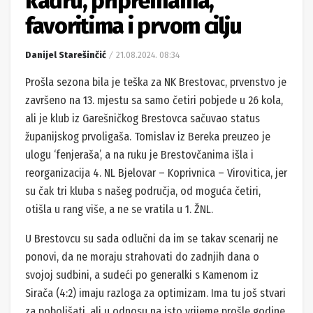
kadru, pripremama,
favoritima i prvom cilju
Danijel Starešinčić
21.08.2024. 08:34
Prošla sezona bila je teška za NK Brestovac, prvenstvo je
završeno na 13. mjestu sa samo četiri pobjede u 26 kola,
ali je klub iz Garešničkog Brestovca sačuvao status
županijskog prvoligaša. Tomislav iz Bereka preuzeo je
ulogu ‘fenjeraša’, a na ruku je Brestovčanima išla i
reorganizacija 4. NL Bjelovar – Koprivnica – Virovitica, jer
su čak tri kluba s našeg područja, od moguća četiri,
otišla u rang više, a ne se vratila u 1. ŽNL.
U Brestovcu su sada odlučni da im se takav scenarij ne
ponovi, da ne moraju strahovati do zadnjih dana o
svojoj sudbini, a sudeći po generalki s Kamenom iz
Sirača (4:2) imaju razloga za optimizam. Ima tu još stvari
za poboljšati, ali u odnosu na isto vrijeme prošle godine