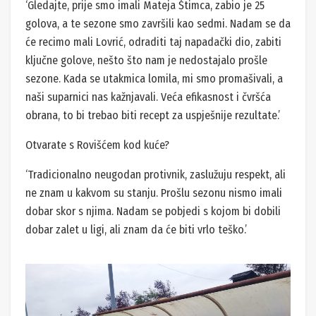
‘Gledajte, prije smo imali Mateja Štimca, zabio je 25
golova, a te sezone smo završili kao sedmi. Nadam se da
će recimo mali Lovrić, odraditi taj napadački dio, zabiti
ključne golove, nešto što nam je nedostajalo prošle
sezone. Kada se utakmica lomila, mi smo promašivali, a
naši suparnici nas kažnjavali. Veća efikasnost i čvršća
obrana, to bi trebao biti recept za uspješnije rezultate.’
Otvarate s Rovišćem kod kuće?
‘Tradicionalno neugodan protivnik, zaslužuju respekt, ali
ne znam u kakvom su stanju. Prošlu sezonu nismo imali
dobar skor s njima. Nadam se pobjedi s kojom bi dobili
dobar zalet u ligi, ali znam da će biti vrlo teško.’