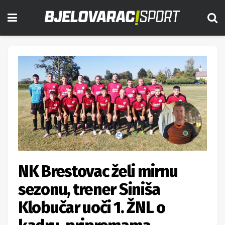
NK Brestovac želi mirnu
sezonu, trener Siniša
Klobučar uoči 1. ŽNL o