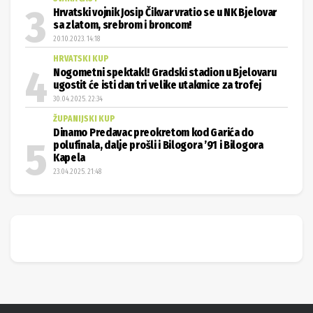
Hrvatski vojnik Josip Čikvar vratio se u NK Bjelovar
sa zlatom, srebrom i broncom!
20.10.2023. 14:18
HRVATSKI KUP
Nogometni spektakl! Gradski stadion u Bjelovaru
ugostit će isti dan tri velike utakmice za trofej
30.04.2025. 22:34
ŽUPANIJSKI KUP
Dinamo Predavac preokretom kod Garića do
polufinala, dalje prošli i Bilogora ’91 i Bilogora
Kapela
23.04.2025. 21:48