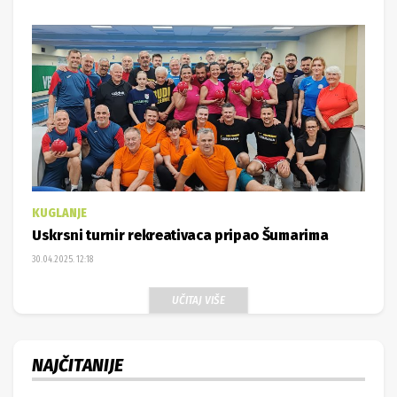
KUGLANJE
Uskrsni turnir rekreativaca pripao Šumarima
30.04.2025. 12:18
UČITAJ VIŠE
NAJČITANIJE