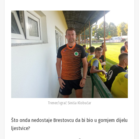
Trener/igrač Siniša Klobučar
Što onda nedostaje Brestovcu da bi bio u gornjem dijelu
ljestvice?