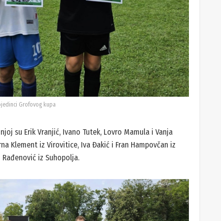
ojedinci Grofovog kupa
njoj su Erik Vranjić, Ivano Tutek, Lovro Mamula i Vanja
rna Klement iz Virovitice, Iva Đakić i Fran Hampovčan iz
 Rađenović iz Suhopolja.