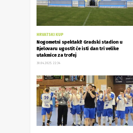
HRVATSKI KUP
Nogometni spektakl! Gradski stadion u
Bjelovaru ugostit će isti dan tri velike
utakmice za trofej
30.04.2025. 22:34
1. HRL SJEVER
Rukometaši Bjelovara u drugom poluvreme
okrenuli Nexe i oprostili se od domaće