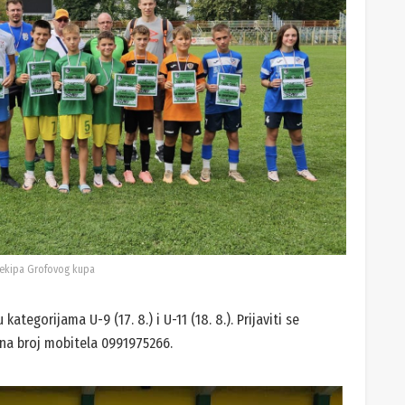
 ekipa Grofovog kupa
ategorijama U-9 (17. 8.) i U-11 (18. 8.). Prijaviti se
 na broj mobitela 0991975266.