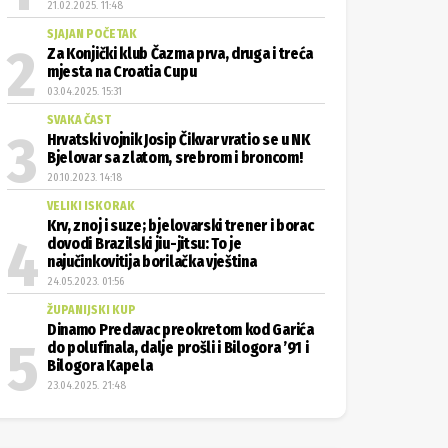
21.02.2025. 11:48
SJAJAN POČETAK
Za Konjički klub Čazma prva, druga i treća
mjesta na Croatia Cupu
03.04.2025. 15:31
SVAKA ČAST
Hrvatski vojnik Josip Čikvar vratio se u NK
Bjelovar sa zlatom, srebrom i broncom!
20.10.2023. 14:18
VELIKI ISKORAK
Krv, znoj i suze; bjelovarski trener i borac
dovodi Brazilski jiu-jitsu: To je
najučinkovitija borilačka vještina
24.05.2023. 01:56
ŽUPANIJSKI KUP
Dinamo Predavac preokretom kod Garića
do polufinala, dalje prošli i Bilogora ’91 i
Bilogora Kapela
23.04.2025. 21:48