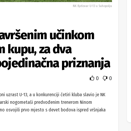
NK Bjelovar U-13 u Suhopolju
savršenim učinkom
m kupu, za dva
pojedinačna priznanja
0
0
i uzrast U-13, a u konkurenciji četiri kluba slavio je NK
elovarski nogometaši predvođenim trenerom Ninom
eno osvojili prvo mjesto s devet bodova ispred vršnjaka