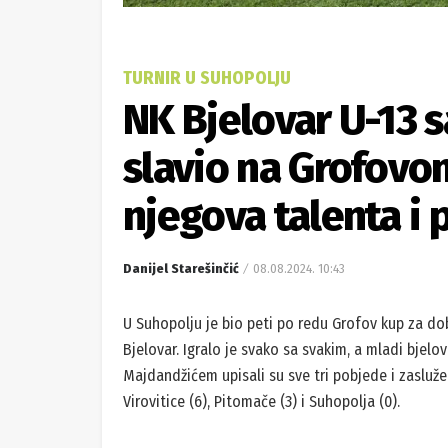
TURNIR U SUHOPOLJU
NK Bjelovar U-13 
slavio na Grofovo
njegova talenta i 
Danijel Starešinčić
08.08.2024. 10:43
U Suhopolju je bio peti po redu Grofov kup za dobn
Bjelovar. Igralo je svako sa svakim, a mladi bj
Majdandžićem upisali su sve tri pobjede i zasluž
Virovitice (6), Pitomače (3) i Suhopolja (0).