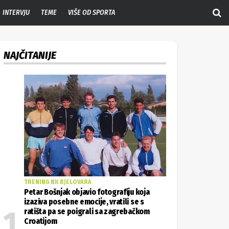
INTERVJU
TEME
VIŠE OD SPORTA
NAJČITANIJE
TRENING NK BJELOVARA
Petar Bošnjak objavio fotografiju koja
izaziva posebne emocije, vratili se s
ratišta pa se poigrali sa zagrebačkom
Croatijom