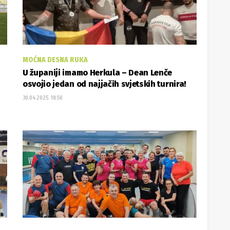
MOĆNA DESNA RUKA
U županiji imamo Herkula – Dean Lenče
osvojio jedan od najjačih svjetskih turnira!
30.04.2025. 18:50
KUGLANJE
nu
Uskrsni turnir rekreativaca pripao Šumarima
30.04.2025. 12:18