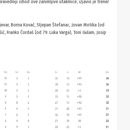
avedniji ishod ove zanimljive utakmice’, izjavio je trener
 Ljevar, Borna Kovač, Stjepan Štefanac, Jovan Motika (od
ić, Franko Čordaš (od 79. Luka Varga), Toni Gulam, Josip