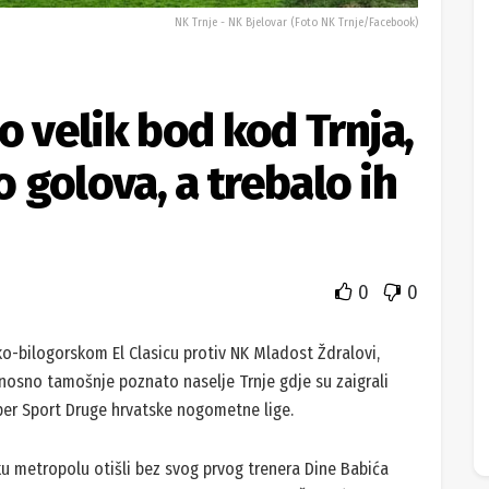
NK Trnje - NK Bjelovar (Foto NK Trnje/Facebook)
o velik bod kod Trnja,
o golova, a trebalo ih
0
0
-bilogorskom El Clasicu protiv NK Mladost Ždralovi,
nosno tamošnje poznato naselje Trnje gdje su zaigrali
per Sport Druge hrvatske nogometne lige.
u metropolu otišli bez svog prvog trenera Dine Babića