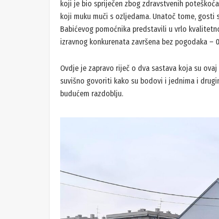
koji je bio spriječen zbog zdravstvenih poteškoć
koji muku muči s ozljedama. Unatoč tome, gosti su
Babićevog pomoćnika predstavili u vrlo kvalitetno
izravnog konkurenata završena bez pogodaka – 0
Ovdje je zapravo riječ o dva sastava koja su ov
suvišno govoriti kako su bodovi i jednima i drug
budućem razdoblju.