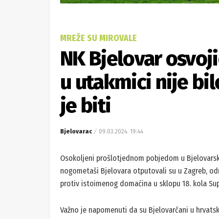
MREŽE SU MIROVALE
NK Bjelovar osvoji
u utakmici nije bil
je biti
Bjelovarac
09.03.2024. 19:44
Osokoljeni prošlotjednom pobjedom u Bjelovarsko
nogometaši Bjelovara otputovali su u Zagreb, od
protiv istoimenog domaćina u sklopu 18. kola Su
Važno je napomenuti da su Bjelovarčani u hrvatsk