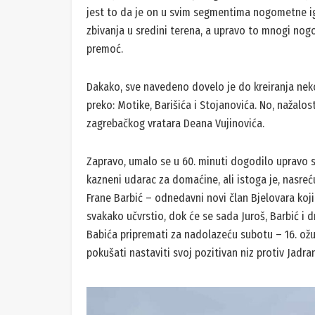
jest to da je on u svim segmentima nogometne ig
zbivanja u sredini terena, a upravo to mnogi nog
premoć.
Dakako, sve navedeno dovelo je do kreiranja neko
preko: Motike, Barišića i Stojanovića. No, nažalost
zagrebačkog vratara Deana Vujinovića.
Zapravo, umalo se u 60. minuti dogodilo upravo s
kazneni udarac za domaćine, ali istoga je, nasreć
Frane Barbić – odnedavni novi član Bjelovara koji
svakako učvrstio, dok će se sada Juroš, Barbić i d
Babića pripremati za nadolazeću subotu – 16. o
pokušati nastaviti svoj pozitivan niz protiv Jadran