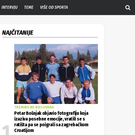
INTERVJU
TEME
VIŠE OD SPORTA
NAJČITANIJE
TRENING NK BJELOVARA
Petar Bošnjak objavio fotografiju koja
izaziva posebne emocije, vratili se s
ratišta pa se poigrali sa zagrebačkom
Croatijom