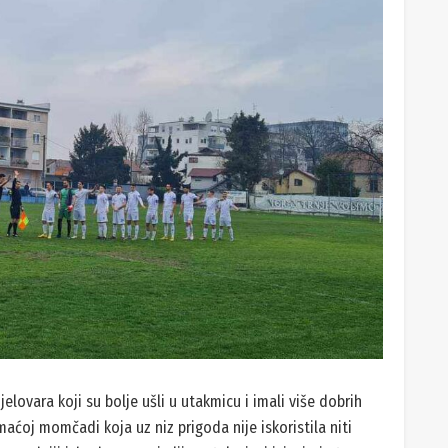
jelovara koji su bolje ušli u utakmicu i imali više dobrih
maćoj momčadi koja uz niz prigoda nije iskoristila niti