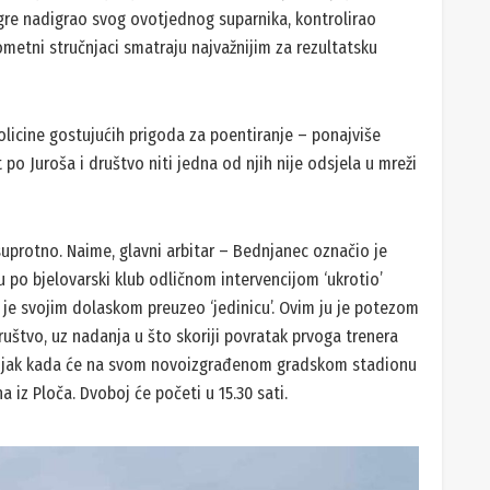
re nadigrao svog ovotjednog suparnika, kontrolirao
ometni stručnjaci smatraju najvažnijim za rezultatsku
licine gostujućih prigoda za poentiranje – ponajviše
 po Juroša i društvo niti jedna od njih nije odsjela u mreži
uprotno. Naime, glavni arbitar – Bednjanec označio je
u po bjelovarski klub odličnom intervencijom ‘ukrotio’
 je svojim dolaskom preuzeo ‘jedinicu’. Ovim ju je potezom
ruštvo, uz nadanja u što skoriji povratak prvoga trenera
žujak kada će na svom novoizgrađenom gradskom stadionu
a iz Ploča. Dvoboj će početi u 15.30 sati.