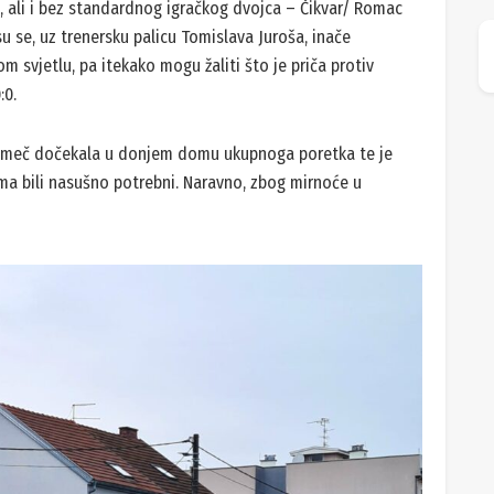
a, ali i bez standardnog igračkog dvojca – Čikvar/ Romac
 se, uz trenersku palicu Tomislava Juroša, inače
m svjetlu, pa itekako mogu žaliti što je priča protiv
:0.
aj meč dočekala u donjem domu ukupnoga poretka te je
ima bili nasušno potrebni. Naravno, zbog mirnoće u