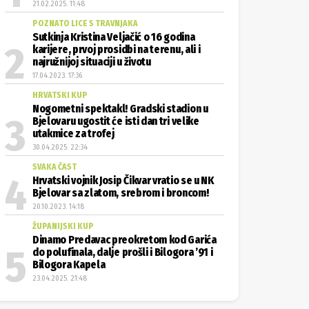
21.02.2025. 11:48
POZNATO LICE S TRAVNJAKA
Sutkinja Kristina Veljačić o 16 godina
karijere, prvoj prosidbi na terenu, ali i
najružnijoj situaciji u životu
17.04.2023. 17:36
HRVATSKI KUP
Nogometni spektakl! Gradski stadion u
Bjelovaru ugostit će isti dan tri velike
utakmice za trofej
30.04.2025. 22:34
SVAKA ČAST
Hrvatski vojnik Josip Čikvar vratio se u NK
Bjelovar sa zlatom, srebrom i broncom!
20.10.2023. 14:18
ŽUPANIJSKI KUP
Dinamo Predavac preokretom kod Garića
do polufinala, dalje prošli i Bilogora ’91 i
Bilogora Kapela
23.04.2025. 21:48