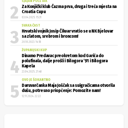
SJAJAN POČETAK
Za Konjički klub Čazma prva, druga i treća mjesta na
Croatia Cupu
03.04.2025. 15:31
SVAKA ČAST
Hrvatski vojnik Josip Čikvar vratio se u NK Bjelovar
sa zlatom, srebrom i broncom!
20.10.2023. 14:18
ŽUPANIJSKI KUP
Dinamo Predavac preokretom kod Garića do
polufinala, dalje prošli i Bilogora ’91 i Bilogora
Kapela
23.04.2025. 21:48
OVO JE ŠOKANTNO
Daruvarčanka Maja Joščak sa suigračicama otvorila
dušu, potresno priopćenje: Pomozite nam!
12.11.2024. 22:22