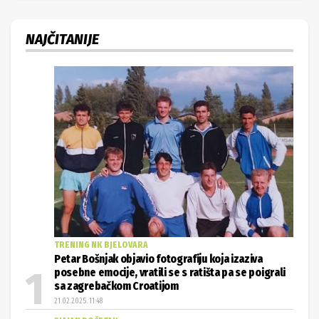
NAJČITANIJE
TRENING NK BJELOVARA
Petar Bošnjak objavio fotografiju koja izaziva
posebne emocije, vratili se s ratišta pa se poigrali
sa zagrebačkom Croatijom
21.02.2025. 11:48