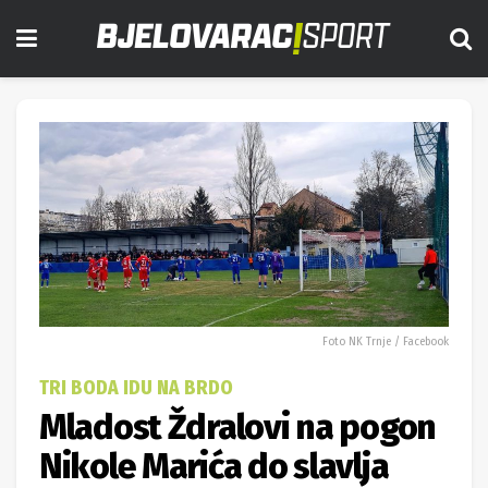
Foto NK Trnje / Facebook
TRI BODA IDU NA BRDO
Mladost Ždralovi na pogon
Nikole Marića do slavlja