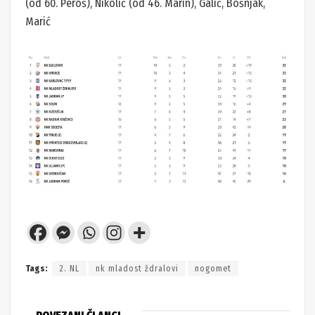
(od 60. Peroš), Nikolić (od 46. Marin), Galić, Bošnjak,
Marić
Tags:
2. NL
nk mladost ždralovi
nogomet