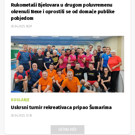
Rukometaši Bjelovara u drugom poluvremenu
okrenuli Nexe i oprostili se od domaće publike
pobjedom
30.04.2025. 18:29
KUGLANJE
Uskrsni turnir rekreativaca pripao Šumarima
30.04.2025. 12:18
UČITAJ VIŠE