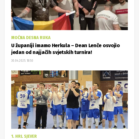
MOĆNA DESNA RUKA
U županiji imamo Herkula – Dean Lenče osvojio
jedan od najjačih svjetskih turnira!
30.04.2025. 18:50
1. HRL SJEVER