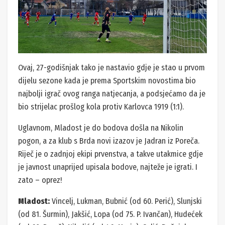
Ovaj, 27-godišnjak tako je nastavio gdje je stao u prvom
dijelu sezone kada je prema Sportskim novostima bio
najbolji igrač ovog ranga natjecanja, a podsjećamo da je
bio strijelac prošlog kola protiv Karlovca 1919 (1:1).
Uglavnom, Mladost je do bodova došla na Nikolin
pogon, a za klub s Brda novi izazov je Jadran iz Poreča.
Riječ je o zadnjoj ekipi prvenstva, a takve utakmice gdje
je javnost unaprijed upisala bodove, najteže je igrati. I
zato – oprez!
Mladost:
Vincelj, Lukman, Bubnić (od 60. Perić), Slunjski
(od 81. Šurmin), Jakšić, Lopa (od 75. P. Ivančan), Hudećek