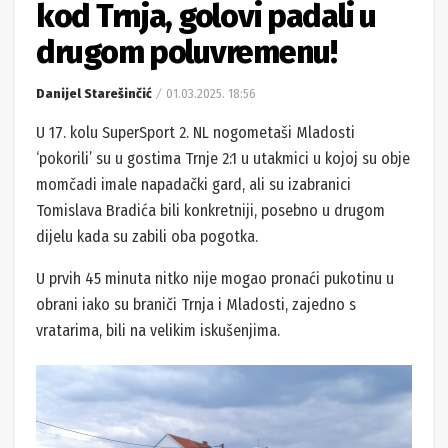
kod Trnja, golovi padali u
drugom poluvremenu!
Danijel Starešinčić
01.03.2025. 18:56
U 17. kolu SuperSport 2. NL nogometaši Mladosti
‘pokorili’ su u gostima Trnje 2:1 u utakmici u kojoj su obje
momčadi imale napadački gard, ali su izabranici
Tomislava Bradića bili konkretniji, posebno u drugom
dijelu kada su zabili oba pogotka.
U prvih 45 minuta nitko nije mogao pronaći pukotinu u
obrani iako su braniči Trnja i Mladosti, zajedno s
vratarima, bili na velikim iskušenjima.