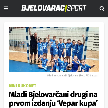
Mladi rukometaši Bjelovara (Foto RK Bjelovar)
MINI RUKOMET
Mladi Bjelovarčani drugi na
prvom izdanju ‘Vepar kupa’