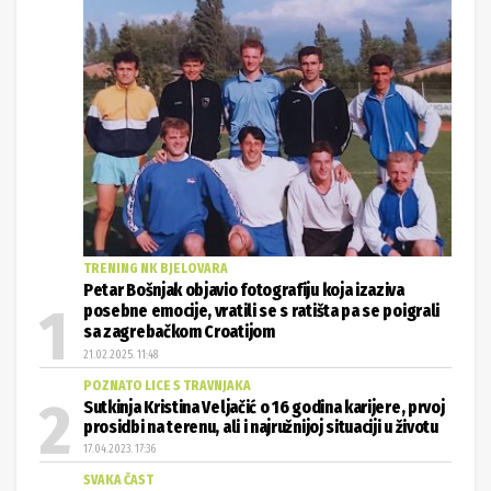
TRENING NK BJELOVARA
Petar Bošnjak objavio fotografiju koja izaziva
posebne emocije, vratili se s ratišta pa se poigrali
sa zagrebačkom Croatijom
21.02.2025. 11:48
POZNATO LICE S TRAVNJAKA
Sutkinja Kristina Veljačić o 16 godina karijere, prvoj
prosidbi na terenu, ali i najružnijoj situaciji u životu
17.04.2023. 17:36
SVAKA ČAST