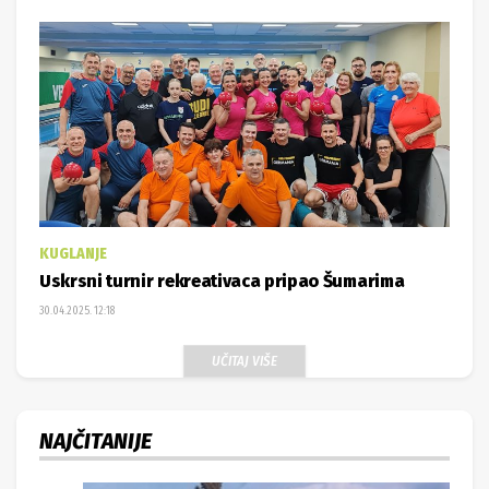
KUGLANJE
Uskrsni turnir rekreativaca pripao Šumarima
30.04.2025. 12:18
UČITAJ VIŠE
NAJČITANIJE