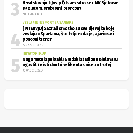
Hrvatski vojnik Josip Čikvar vratio se u NK Bjelovar
sa zlatom, srebrom i broncom!
20.10.2023. 14:18
VESLANJE JE SPORT ZA SANJARE
[INTERVJU] Saznali smo tko su sve djevojke koje
veslaju u Spartama, što ih tjera dalje, a javio se i
ponosni trener
27.09.2023. 08:45
HRVATSKI KUP
Nogometni spektakl! Gradski stadion u Bjelovaru
ugostit će isti dan tri velike utakmice za trofej
30.04.2025. 22:34