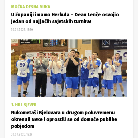
MOĆNA DESNA RUKA
U županiji imamo Herkula – Dean Lenče osvojio
jedan od najjačih svjetskih turnira!
30.04.2025. 18:50
1. HRL SJEVER
Rukometaši Bjelovara u drugom poluvremenu
okrenuli Nexe i oprostili se od domaće publike
pobjedom
30.04.2025. 18:29