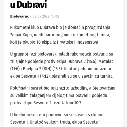
u Dubravi
Bjelovarac
09.09.2023. 16:08
Rukometni klub Dubrava bio je domaćin prvog izdanja
‘Vepar Kupa’, međunarodnog mini rukometnog turnira,
koji je okupio 10 ekipa iz Hrvatske i inozemstva
U grupnoj fazi bjelovarski mladi rukometaši ostvarili su
tri sjajne pobjede protiv ekipa Dubrava 2 (15:6), Metalac
(11:6) i Bijeljina 2 (BIH) (13:5). Unatoč jednom porazu od
ekipe Sesvete 1 (4:12), plasirali su se u završnicu turnira.
Polufinalni susret bio je izrazito uzbudljiv, a Bjelovarčani
su velikim zalaganjem cijelog tima ostvarili pobjedu
protiv ekipe Sesvete 2 rezultatom 10:7.
U finalnom susretu ponovno su se susreli s ekipom
Sesvete 1. Unatoč velikom trudu, ekipa Sesvete 1