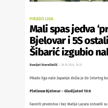
PIKADO LIGA
Mali spas jedva ‘pr
Bjelovar i 5S osta
Šibarić izgubio n
Danijel Starešinčić
28.10.2024. 10:32
Pikado liga naše županije došla je do četvrtog kol
Platinum Bjelovar – Gladijatori 10:6
Favoriti prvenstva i bez Matije Lazara ostvarili s