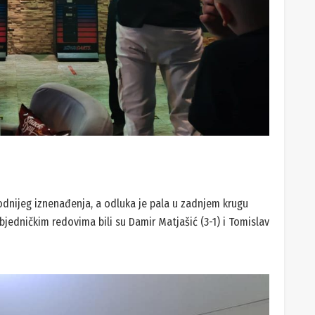
godnijeg iznenađenja, a odluka je pala u zadnjem krugu
objedničkim redovima bili su Damir Matjašić (3-1) i Tomislav