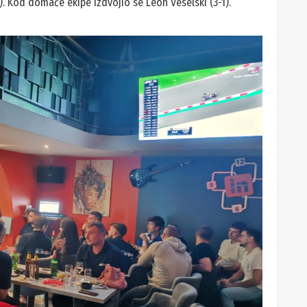
-1). Kod domaće ekipe izdvojio se Leon Veselski (3-1).