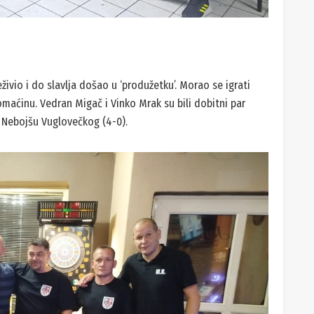
eživio i do slavlja došao u ‘produžetku’. Morao se igrati
omaćinu. Vedran Migač i Vinko Mrak su bili dobitni par
 Nebojšu Vuglovečkog (4-0).