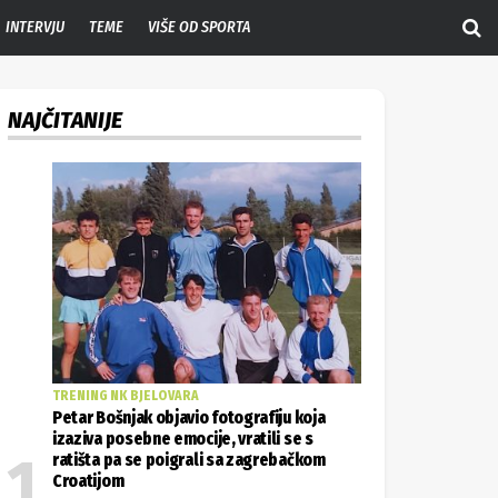
INTERVJU
TEME
VIŠE OD SPORTA
NAJČITANIJE
TRENING NK BJELOVARA
Petar Bošnjak objavio fotografiju koja
izaziva posebne emocije, vratili se s
ratišta pa se poigrali sa zagrebačkom
Croatijom