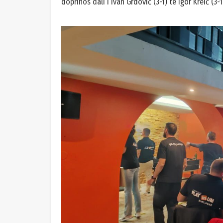
doprinos dali i Ivan Grdović (3-1) te Igor Kreić (3