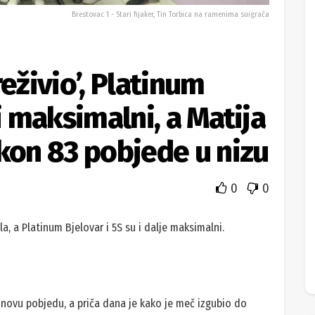
Brestovac 1 - Stari fijaker, Tin Torbica na ramenima suigrača
eživio’, Platinum
li maksimalni, a Matija
akon 83 pobjede u nizu
0
0
a, a Platinum Bjelovar i 5S su i dalje maksimalni.
u novu pobjedu, a priča dana je kako je meč izgubio do