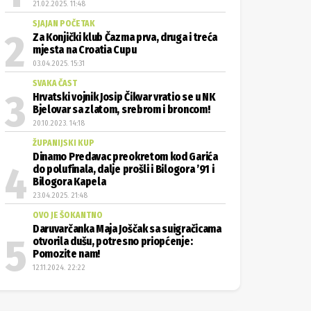
21.02.2025. 11:48
SJAJAN POČETAK
Za Konjički klub Čazma prva, druga i treća
mjesta na Croatia Cupu
03.04.2025. 15:31
SVAKA ČAST
Hrvatski vojnik Josip Čikvar vratio se u NK
Bjelovar sa zlatom, srebrom i broncom!
20.10.2023. 14:18
ŽUPANIJSKI KUP
Dinamo Predavac preokretom kod Garića
do polufinala, dalje prošli i Bilogora ’91 i
Bilogora Kapela
23.04.2025. 21:48
OVO JE ŠOKANTNO
Daruvarčanka Maja Joščak sa suigračicama
otvorila dušu, potresno priopćenje:
Pomozite nam!
12.11.2024. 22:22