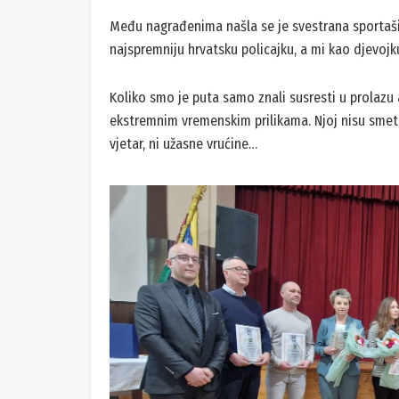
Među nagrađenima našla se je svestrana sportaši
najspremniju hrvatsku policajku, a mi kao djevojku
Koliko smo je puta samo znali susresti u prolazu
ekstremnim vremenskim prilikama. Njoj nisu smeta
vjetar, ni užasne vrućine…