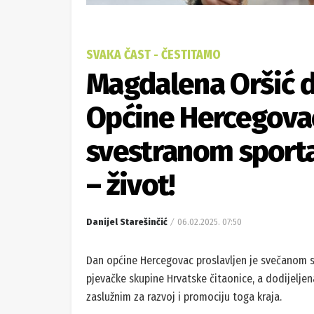
SVAKA ČAST - ČESTITAMO
Magdalena Oršić 
Općine Hercegovac
svestranom sporta
– život!
Danijel Starešinčić
06.02.2025. 07:50
Dan općine Hercegovac proslavljen je svečanom 
pjevačke skupine Hrvatske čitaonice, a dodijelje
zaslužnim za razvoj i promociju toga kraja.