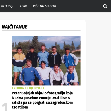
INTERVJU
TEME
VIŠE OD SPORTA
NAJČITANIJE
TRENING NK BJELOVARA
Petar Bošnjak objavio fotografiju koja
izaziva posebne emocije, vratili se s
ratišta pa se poigrali sa zagrebačkom
Croatijom