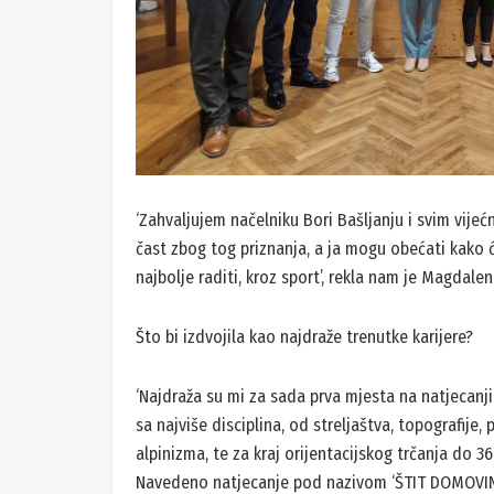
‘Zahvaljujem načelniku Bori Bašljanju i svim vije
čast zbog tog priznanja, a ja mogu obećati kako 
najbolje raditi, kroz sport’, rekla nam je Magdalen
Što bi izdvojila kao najdraže trenutke karijere?
‘Najdraža su mi za sada prva mjesta na natjecanji
sa najviše disciplina, od streljaštva, topografije,
alpinizma, te za kraj orijentacijskog trčanja do 3
Navedeno natjecanje pod nazivom ‘ŠTIT DOMOVINE’ 