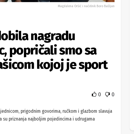
Magdalena Oršić i načelnik Boro Bašljan
dobila nagradu
, popričali smo sa
šicom kojoj je sport
0
0
sjednicom, prigodnim govorima, ručkom i glazbom slavuja
na su priznanja najboljim pojedincima i udrugama