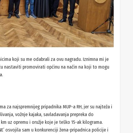
ćnicima koji su me odabrali za ovu nagradu. Iznimna mi je
ću nastaviti promovirati općinu na način na koji to mogu
a.
ma za najspremnijeg pripadnika MUP-a RH, jer su najteža i
 plivanja, vožnje kajaka, savladavanja prepreka do
6 km uz opremu i oružje koje je teško 15-ak kilograma.
osvojila sam u konkurenciji žena-pripadnica policije i