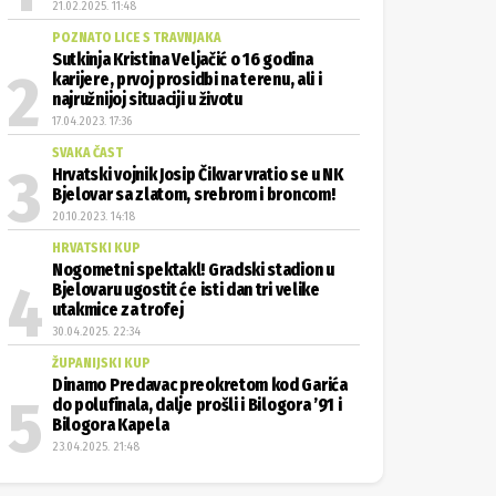
21.02.2025. 11:48
POZNATO LICE S TRAVNJAKA
Sutkinja Kristina Veljačić o 16 godina
karijere, prvoj prosidbi na terenu, ali i
najružnijoj situaciji u životu
17.04.2023. 17:36
SVAKA ČAST
Hrvatski vojnik Josip Čikvar vratio se u NK
Bjelovar sa zlatom, srebrom i broncom!
20.10.2023. 14:18
HRVATSKI KUP
Nogometni spektakl! Gradski stadion u
Bjelovaru ugostit će isti dan tri velike
utakmice za trofej
30.04.2025. 22:34
ŽUPANIJSKI KUP
Dinamo Predavac preokretom kod Garića
do polufinala, dalje prošli i Bilogora ’91 i
Bilogora Kapela
23.04.2025. 21:48