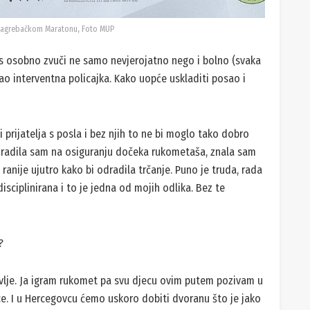
Zagrebačkom Maratonu, Foto MUP
as osobno zvuči ne samo nevjerojatno nego i bolno (svaka
ao interventna policajka. Kako uopće uskladiti posao i
 prijatelja s posla i bez njih to ne bi moglo tako dobro
ra, radila sam na osiguranju dočeka rukometaša, znala sam
 ranije ujutro kako bi odradila trčanje. Puno je truda, rada
disciplinirana i to je jedna od mojih odlika. Bez te
?
ravlje. Ja igram rukomet pa svu djecu ovim putem pozivam u
e. I u Hercegovcu ćemo uskoro dobiti dvoranu što je jako