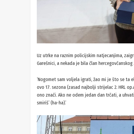
Uz utrke na raznim policijskim natjecanjima, zaigra
Garešnici, a nekada je bila član hercegovčansk
‘Nogomet sam voljela igrati, žao mi je što se ta 
ovo 17. sezona (zasad najbolji strijelac 2. HRL op.
ono znači. Ako ne odem jedan dan trčati, a uhvati
smiriš’ (ha-ha).’