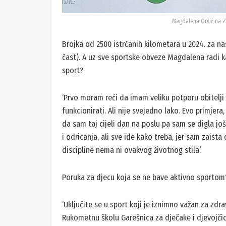
Magdalena Oršić na 
Brojka od 2500 istrčanih kilometara u 2024. za n
čast). A uz sve sportske obveze Magdalena radi k
sport?
‘Prvo moram reći da imam veliku potporu obitelji i
funkcionirati. Ali nije svejedno lako. Evo primje
da sam taj cijeli dan na poslu pa sam se digla još
i odricanja, ali sve ide kako treba, jer sam zaista 
discipline nema ni ovakvog životnog stila.’
Poruka za djecu koja se ne bave aktivno sportom
‘Uključite se u sport koji je iznimno važan za zd
Rukometnu školu Garešnica za dječake i djevojčic