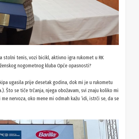
 stolni tenis, vozi bicikl, aktivno igra rukomet u RK
og ženskog nogometnog kluba Opće opasnosti?
ekipa ugasila prije desetak godina, dok mi je u rukometu
a.). Što se tiče trčanja, njega obožavam, svi znaju koliko mi
 me nervoza, oko mene mi odmah kažu ‘idi, istrči se, da se