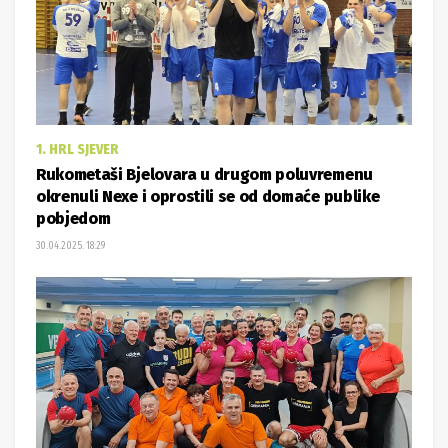
1. HRL SJEVER
Rukometaši Bjelovara u drugom poluvremenu
okrenuli Nexe i oprostili se od domaće publike
pobjedom
30.04.2025. 18:29