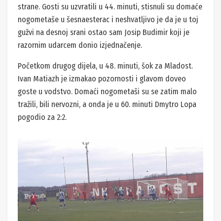
strane. Gosti su uzvratili u 44. minuti, stisnuli su domaće
nogometaše u šesnaesterac i neshvatljivo je da je u toj
gužvi na desnoj srani ostao sam Josip Budimir koji je
razornim udarcem donio izjednačenje.
Početkom drugog dijela, u 48. minuti, šok za Mladost.
Ivan Matiazh je izmakao pozornosti i glavom doveo
goste u vodstvo. Domaći nogometaši su se zatim malo
tražili, bili nervozni, a onda je u 60. minuti Dmytro Lopa
pogodio za 2:2.