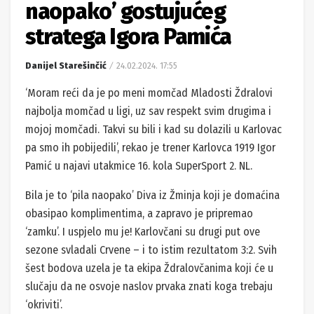
naopako’ gostujućeg
stratega Igora Pamića
Danijel Starešinčić
24.02.2024. 17:55
‘Moram reći da je po meni momčad Mladosti Ždralovi
najbolja momčad u ligi, uz sav respekt svim drugima i
mojoj momčadi. Takvi su bili i kad su dolazili u Karlovac
pa smo ih pobijedili’, rekao je trener Karlovca 1919 Igor
Pamić u najavi utakmice 16. kola SuperSport 2. NL.
Bila je to ‘pila naopako’ Diva iz Žminja koji je domaćina
obasipao komplimentima, a zapravo je pripremao
‘zamku’. I uspjelo mu je! Karlovčani su drugi put ove
sezone svladali Crvene – i to istim rezultatom 3:2. Svih
šest bodova uzela je ta ekipa Ždralovčanima koji će u
slučaju da ne osvoje naslov prvaka znati koga trebaju
‘okriviti’.