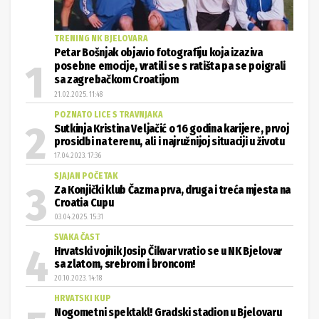
TRENING NK BJELOVARA
Petar Bošnjak objavio fotografiju koja izaziva
posebne emocije, vratili se s ratišta pa se poigrali
sa zagrebačkom Croatijom
21.02.2025. 11:48
POZNATO LICE S TRAVNJAKA
Sutkinja Kristina Veljačić o 16 godina karijere, prvoj
prosidbi na terenu, ali i najružnijoj situaciji u životu
17.04.2023. 17:36
SJAJAN POČETAK
Za Konjički klub Čazma prva, druga i treća mjesta na
Croatia Cupu
03.04.2025. 15:31
SVAKA ČAST
Hrvatski vojnik Josip Čikvar vratio se u NK Bjelovar
sa zlatom, srebrom i broncom!
20.10.2023. 14:18
HRVATSKI KUP
Nogometni spektakl! Gradski stadion u Bjelovaru