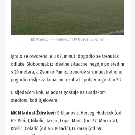
NK Mladost – NK Karlovac 1919 (Foto Filip Mlinar)
Igralo se otvoreno, a u 67. minuti dogodio se trenutak
odluke. Slobodnjak iz idealne situacije, negdje po sredini
s 20 metara, a Zvonko Pamić, trenerov sin, maestralno je
pogodio rašlje za konačan rezultat i pobjedu gostiju 3:2.
U sljedećem kolu Mladost gostuje na Gradskom
stadionu kod Bjelovara.
NK Mladost Ždralovi:
Srbljanović, Herceg, Hudećek (od
69. Perić), Nikolić, Jakšić, Lopa, Marić (od 77. Markota),
Krešić, Colarić (od 46. Pisačić), Lukman (od 69.