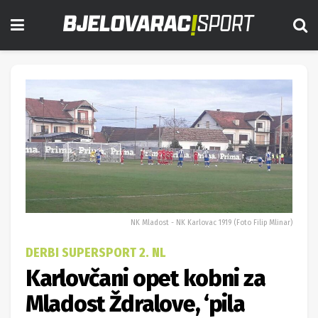
NK Mladost - NK Karlovac 1919 (Foto Filip Mlinar)
DERBI SUPERSPORT 2. NL
Karlovčani opet kobni za
Mladost Ždralove, ‘pila