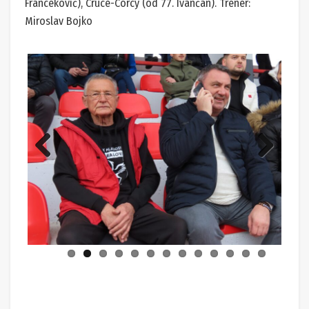
Franceković), Cruce-Corcy (od 77. Ivančan). Trener:
Miroslav Bojko
Previ
Next
ous