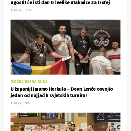
ugostit će isti dan tri velike utakmice za trofej
30.04.2025. 22:34
MOĆNA DESNA RUKA
U županiji imamo Herkula – Dean Lenče osvojio
jedan od najjačih svjetskih turnira!
30.04.2025. 18:50