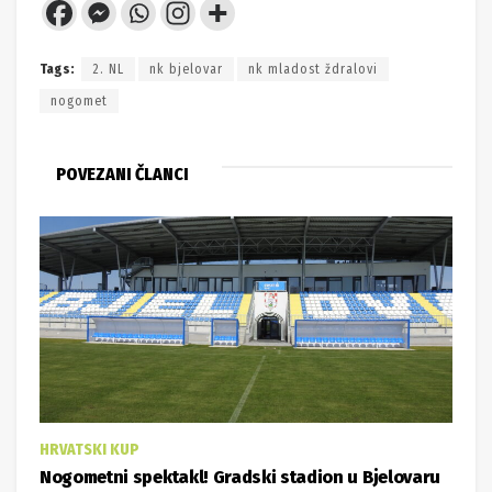
Tags:
2. NL
nk bjelovar
nk mladost ždralovi
nogomet
POVEZANI ČLANCI
HRVATSKI KUP
Nogometni spektakl! Gradski stadion u Bjelovaru