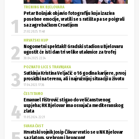
TRENING NK BJELOVARA
Petar Bošnjak objavio fotografiju koja izaziva
posebne emocije, vratili se s ratišta pa se poigrali
sa zagrebačkom Croatijom
21.02.2025. 11:48
HRVATSKI KUP
Nogometni spektakl! Gradski stadion u Bjelovaru
ugostit će isti dan tri velike utakmice za trofej
30.04.2025. 22:34
POZNATO LICE S TRAVNJAKA
Sutkinja Kristina Veljačić o 16 godina karijere, prvoj
prosidbi na terenu, ali i najružnijoj situaciji u životu
17.04.2023. 17:36
ČESTITAMO
Emanuel Fištrović stigao do veličanstvenog
uspjeha; RK Bjelovar ima osvajača mediteranskog
zlata
11.05.2024. 22:21
SVAKA ČAST
Hrvatski vojnik Josip Čikvar vratio se u NK Bjelovar
sa zlatom, srebrom i broncom!