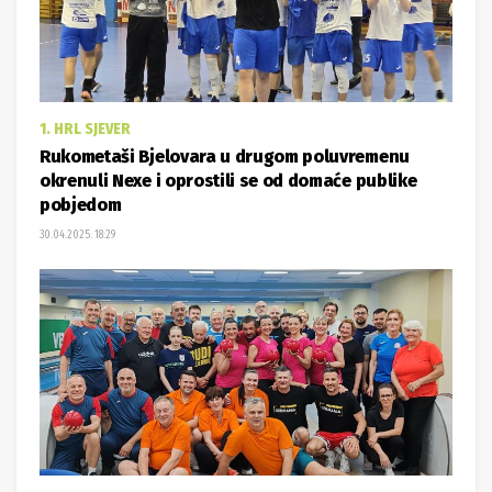
1. HRL SJEVER
Rukometaši Bjelovara u drugom poluvremenu
okrenuli Nexe i oprostili se od domaće publike
pobjedom
30.04.2025. 18:29