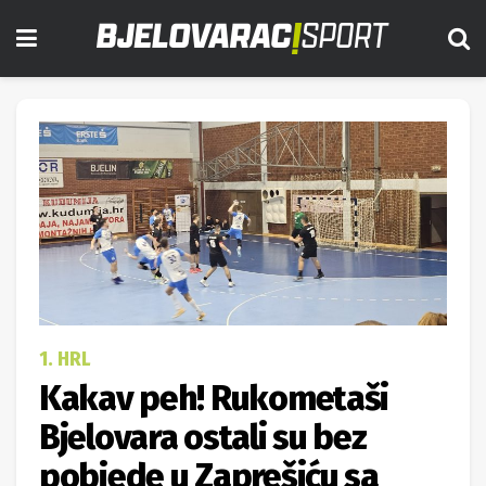
1. HRL
Kakav peh! Rukometaši
Bjelovara ostali su bez
pobjede u Zaprešiću sa