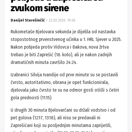
zvukom sirene
Danijel Starešinčić
22.02.2025. 19:36
Rukometaše Bjelovara sekunda je dijelila od nastavka
stopostotnog prvenstvenog učinka u 1. HRL Sjever u 2025.
Nakon pobjeda protiv Vidovca i Đakova, nova žrtva
trebao je biti Zaprešić (16. kolo), ali je nakon zadnjih
dramatičnih minuta završilo 24:24.
Izabranici Silvija Ivandije od prve minute su se postavili
čvrsto, autoritativno, obrana je opet funkcionirala,
djelovala jako čvrsto te su na odmor gosti otišli s četiri
gola prednosti (11:15).
U drugih 30 minuta Bjelovarčani su držali vodstvo i od
pet golova (12:17, 13:18), ali nisu se predavali ni
Zaprešićani koji su posljednjim minutama zaprijetili,