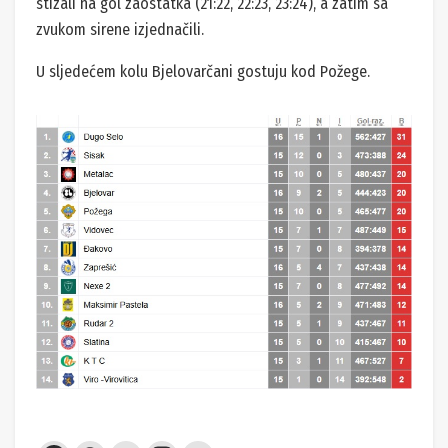
stizali na gol zaostatka (21:22, 22:23, 23:24), a zatim sa
zvukom sirene izjednačili.
U sljedećem kolu Bjelovarčani gostuju kod Požege.