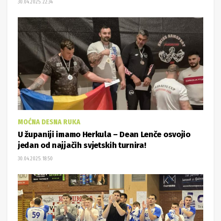
30.04.2025. 22:34
MOĆNA DESNA RUKA
U županiji imamo Herkula – Dean Lenče osvojio
jedan od najjačih svjetskih turnira!
30.04.2025. 18:50