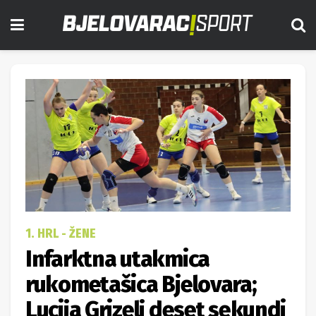
1. HRL - ŽENE
Infarktna utakmica
rukometašica Bjelovara;
Lucija Grizelj deset sekundi