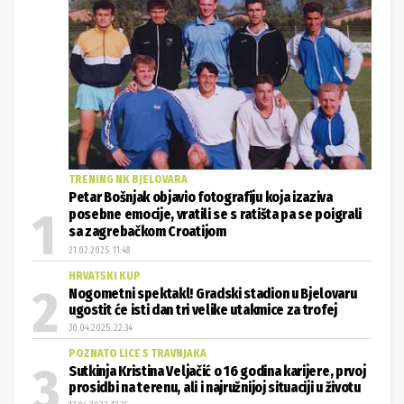
TRENING NK BJELOVARA
Petar Bošnjak objavio fotografiju koja izaziva
posebne emocije, vratili se s ratišta pa se poigrali
sa zagrebačkom Croatijom
21.02.2025. 11:48
HRVATSKI KUP
Nogometni spektakl! Gradski stadion u Bjelovaru
ugostit će isti dan tri velike utakmice za trofej
30.04.2025. 22:34
POZNATO LICE S TRAVNJAKA
Sutkinja Kristina Veljačić o 16 godina karijere, prvoj
prosidbi na terenu, ali i najružnijoj situaciji u životu