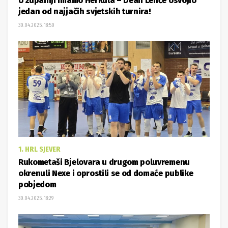
U županiji imamo Herkula – Dean Lenče osvojio
jedan od najjačih svjetskih turnira!
30.04.2025. 18:50
1. HRL SJEVER
Rukometaši Bjelovara u drugom poluvremenu
okrenuli Nexe i oprostili se od domaće publike
pobjedom
30.04.2025. 18:29