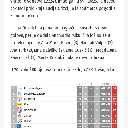
vratio je vodstvo (25:24), imao ga i u 59. (26:25), a devet
sekundi prije kraja Lucija Grizelj je iz sedmerca pogodila
za neodlučeno.
Lucija Grizelj bila je najbolja igračica susreta s devet
golova, pet je dodala Anamarija Mikulić, a još su se u
strijelce upisale Ana Maria Gavrić (3), Hannah Vuljak (3),
Ana Turk (2), Ema Balaško (2), Ema Guskić (1) i Magdalena
Ravenšćak (1). Marta Kozjak imala je devet obrana.
U 20. kolu ŽRK Bjelovar dočekuje zadnju ŽRK Trešnjevku.