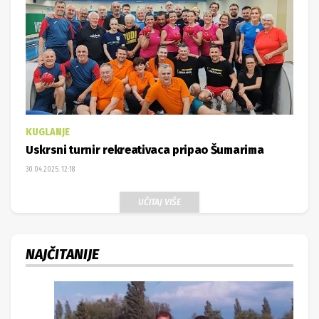
KUGLANJE
Uskrsni turnir rekreativaca pripao Šumarima
30.04.2025. 12:18
UČITAJ VIŠE
NAJČITANIJE