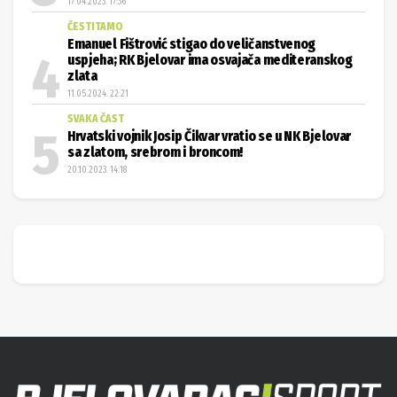
17.04.2023. 17:36
ČESTITAMO
Emanuel Fištrović stigao do veličanstvenog
uspjeha; RK Bjelovar ima osvajača mediteranskog
zlata
11.05.2024. 22:21
SVAKA ČAST
Hrvatski vojnik Josip Čikvar vratio se u NK Bjelovar
sa zlatom, srebrom i broncom!
20.10.2023. 14:18