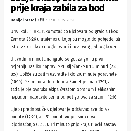
prije kraja zabila za bod
Danijel Starešinčić
22.03.2025. 20:51
U 19. kolu 1. HRL rukometašice Bjelovara odigrale su kod
Zameta 26:26 u utakmici u kojoj su mogle do pobjede, ali
isto tako su lako mogle ostati i bez ovog jednog boda.
U uvodnim minutama igralo se gol za gol, a prvu
osjetniju razliku napravile su Riječanke u 14. minuti (7:4,
8:5). Gošće su zatim uzvratile i do 20. minute poravnale
(10:10). Pet minuta do odmora Zamet je imao 12:11, a
tada je bjelovarska ekipa čvrstom obranom i efikasnim
napadom napravile seriju od pet golova za sjajnih 12:16.
Lijepu prednost ŽRK Bjelovar je održavao sve do 42.
minute (17:21), a u 51. minuti vidjeli smo novo
izjednačenje (22:22). Tri minute prije kraja riječki sastav