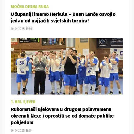
MOĆNA DESNA RUKA
U županiji imamo Herkula – Dean Lenče osvojio
jedan od najjačih svjetskih turnira!
30.04.2025. 18:50
1. HRL SJEVER
Rukometaši Bjelovara u drugom poluvremenu
okrenuli Nexe i oprostili se od domaće publike
pobjedom
30.04.2025. 18:29