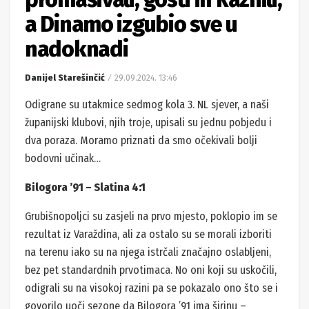
a Dinamo izgubio sve u
nadoknadi
Danijel Starešinčić
29.09.2024. 13:46
Odigrane su utakmice sedmog kola 3. NL sjever, a naši
županijski klubovi, njih troje, upisali su jednu pobjedu i
dva poraza. Moramo priznati da smo očekivali bolji
bodovni učinak…
Bilogora ’91 – Slatina 4:1
Grubišnopoljci su zasjeli na prvo mjesto, poklopio im se
rezultat iz Varaždina, ali za ostalo su se morali izboriti
na terenu iako su na njega istrčali značajno oslabljeni,
bez pet standardnih prvotimaca. No oni koji su uskočili,
odigrali su na visokoj razini pa se pokazalo ono što se i
govorilo uoči sezone da Bilogora ’91 ima širinu –