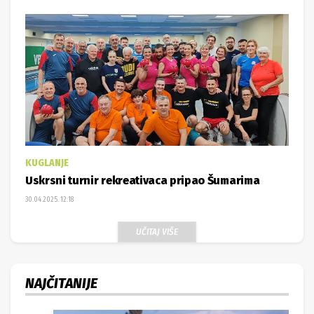
KUGLANJE
Uskrsni turnir rekreativaca pripao Šumarima
30.04.2025. 12:18
UČITAJ VIŠE
NAJČITANIJE