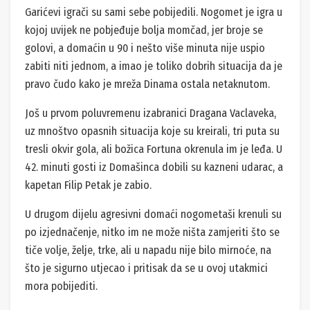
Garićevi igrači su sami sebe pobijedili. Nogomet je igra u
kojoj uvijek ne pobjeđuje bolja momčad, jer broje se
golovi, a domaćin u 90 i nešto više minuta nije uspio
zabiti niti jednom, a imao je toliko dobrih situacija da je
pravo čudo kako je mreža Dinama ostala netaknutom.
Još u prvom poluvremenu izabranici Dragana Vaclaveka,
uz mnoštvo opasnih situacija koje su kreirali, tri puta su
tresli okvir gola, ali božica Fortuna okrenula im je leđa. U
42. minuti gosti iz Domašinca dobili su kazneni udarac, a
kapetan Filip Petak je zabio.
U drugom dijelu agresivni domaći nogometaši krenuli su
po izjednačenje, nitko im ne može ništa zamjeriti što se
tiče volje, želje, trke, ali u napadu nije bilo mirnoće, na
što je sigurno utjecao i pritisak da se u ovoj utakmici
mora pobijediti.