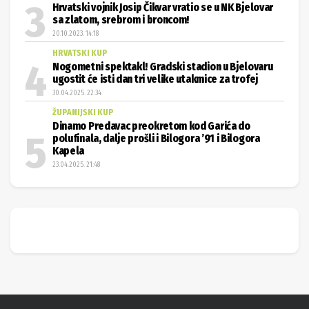
Hrvatski vojnik Josip Čikvar vratio se u NK Bjelovar
sa zlatom, srebrom i broncom!
20.10.2023. 14:18
HRVATSKI KUP
Nogometni spektakl! Gradski stadion u Bjelovaru
ugostit će isti dan tri velike utakmice za trofej
30.04.2025. 22:34
ŽUPANIJSKI KUP
Dinamo Predavac preokretom kod Garića do
polufinala, dalje prošli i Bilogora ’91 i Bilogora
Kapela
23.04.2025. 21:48