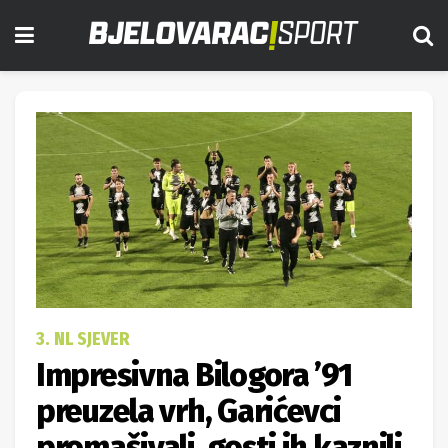
3. NL SJEVER
Impresivna Bilogora ’91
preuzela vrh, Garićevci
promašivali, gosti ih kaznili,