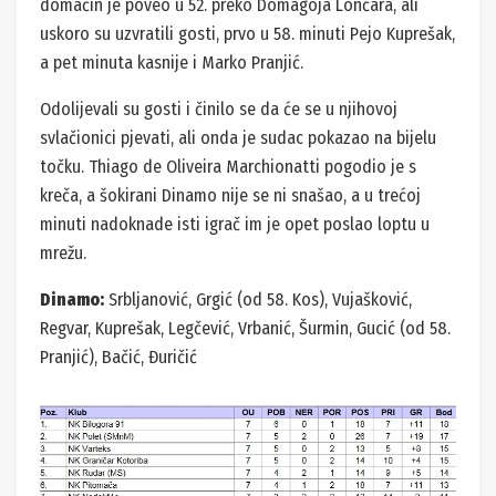
domaćin je poveo u 52. preko Domagoja Lončara, ali
uskoro su uzvratili gosti, prvo u 58. minuti Pejo Kuprešak,
a pet minuta kasnije i Marko Pranjić.
Odolijevali su gosti i činilo se da će se u njihovoj
svlačionici pjevati, ali onda je sudac pokazao na bijelu
točku. Thiago de Oliveira Marchionatti pogodio je s
kreča, a šokirani Dinamo nije se ni snašao, a u trećoj
minuti nadoknade isti igrač im je opet poslao loptu u
mrežu.
Dinamo:
Srbljanović, Grgić (od 58. Kos), Vujašković,
Regvar, Kuprešak, Legčević, Vrbanić, Šurmin, Gucić (od 58.
Pranjić), Bačić, Đuričić