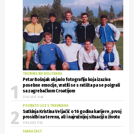
TRENING NK BJELOVARA
Petar Bošnjak objavio fotografiju koja izaziva
posebne emocije, vratili se s ratišta pa se poigrali
sa zagrebačkom Croatijom
21.02.2025. 11:48
POZNATO LICE S TRAVNJAKA
Sutkinja Kristina Veljačić o 16 godina karijere, prvoj
prosidbi na terenu, ali i najružnijoj situaciji u životu
17.04.2023. 17:36
SVAKA ČAST