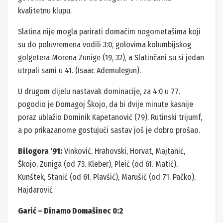
kvalitetnu klupu.
Slatina nije mogla parirati domaćim nogometašima koji
su do poluvremena vodili 3:0, golovima kolumbijskog
golgetera Morena Zunige (19, 32), a Slatinčani su si jedan
utrpali sami u 41. (Isaac Ademulegun).
U drugom dijelu nastavak dominacije, za 4:0 u 77.
pogodio je Domagoj Škojo, da bi dvije minute kasnije
poraz ublažio Dominik Kapetanović (79). Rutinski trijumf,
a po prikazanome gostujući sastav još je dobro prošao.
Bilogora ’91:
Vinković, Hrahovski, Horvat, Majtanić,
Škojo, Zuniga (od 73. Kleber), Pleić (od 61. Matić),
Kunštek, Stanić (od 61. Plavšić), Marušić (od 71. Pačko),
Hajdarović
Garić – Dinamo Domašinec 0:2