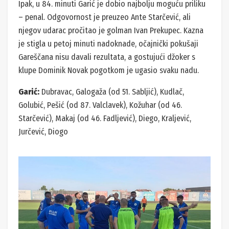
Ipak, u 84. minuti Garić je dobio najbolju moguću priliku
– penal. Odgovornost je preuzeo Ante Starčević, ali
njegov udarac pročitao je golman Ivan Prekupec. Kazna
je stigla u petoj minuti nadoknade, očajnički pokušaji
Gareščana nisu davali rezultata, a gostujući džoker s
klupe Dominik Novak pogotkom je ugasio svaku nadu.
Garić:
Dubravac, Galogaža (od 51. Sabljić), Kudlač,
Golubić, Pešić (od 87. Valclavek), Kožuhar (od 46.
Starčević), Makaj (od 46. Fadljević), Diego, Kraljević,
Jurčević, Diogo