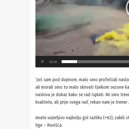
00:00
‘Još sam pod dojmom, malo smo profeštali naslo
ali morali smo to malo skrivati tijekom sezone ka
naslova je dokaz kako se rad isplati. Mi smo trenir
kvalitetu, ali prije svega rad’, rekao nam je trene
Imate uvjerljivo najbolju gol razliku (+62), zabili
lige – Rovišća.