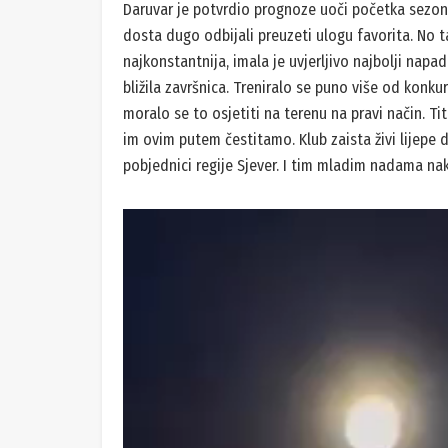
Daruvar je potvrdio prognoze uoči početka sezone
dosta dugo odbijali preuzeti ulogu favorita. No 
najkonstantnija, imala je uvjerljivo najbolji napa
bližila završnica. Treniralo se puno više od konkure
moralo se to osjetiti na terenu na pravi način. T
im ovim putem čestitamo. Klub zaista živi lijepe d
pobjednici regije Sjever. I tim mladim nadama na
Reproduktor
videozapisa