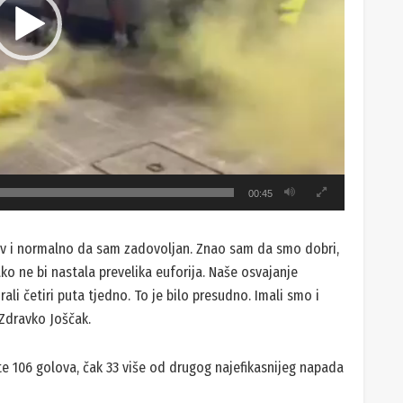
00:45
v i normalno da sam zadovoljan. Znao sam da smo dobri,
ko ne bi nastala prevelika euforija. Naše osvajanje
ali četiri puta tjedno. To je bilo presudno. Imali smo i
r Zdravko Joščak.
 ste 106 golova, čak 33 više od drugog najefikasnijeg napada