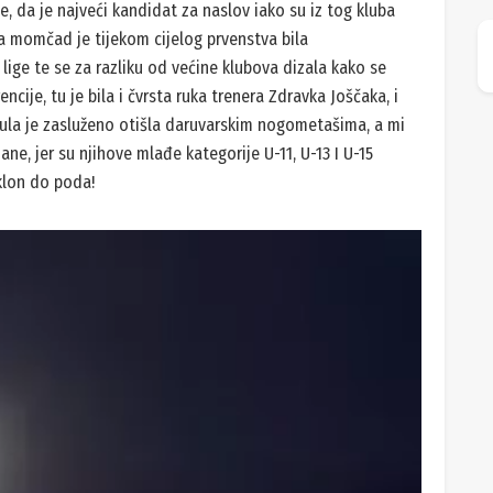
, da je najveći kandidat za naslov iako su iz tog kluba
ta momčad je tijekom cijelog prvenstva bila
d lige te se za razliku od većine klubova dizala kako se
ncije, tu je bila i čvrsta ruka trenera Zdravka Joščaka, i
itula je zasluženo otišla daruvarskim nogometašima, a mi
ane, jer su njihove mlađe kategorije U-11, U-13 I U-15
klon do poda!