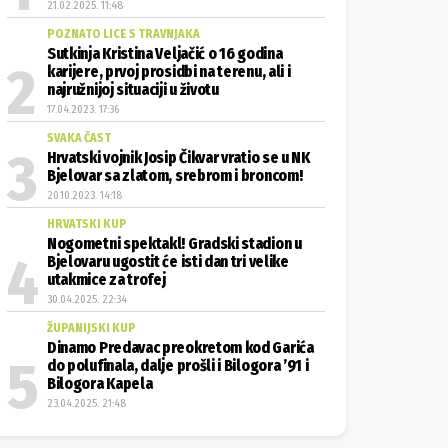
21.02.2025. 11:48
POZNATO LICE S TRAVNJAKA
Sutkinja Kristina Veljačić o 16 godina
karijere, prvoj prosidbi na terenu, ali i
najružnijoj situaciji u životu
17.04.2023. 17:36
SVAKA ČAST
Hrvatski vojnik Josip Čikvar vratio se u NK
Bjelovar sa zlatom, srebrom i broncom!
20.10.2023. 14:18
HRVATSKI KUP
Nogometni spektakl! Gradski stadion u
Bjelovaru ugostit će isti dan tri velike
utakmice za trofej
30.04.2025. 22:34
ŽUPANIJSKI KUP
Dinamo Predavac preokretom kod Garića
do polufinala, dalje prošli i Bilogora ’91 i
Bilogora Kapela
23.04.2025. 21:48