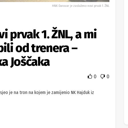
HNK Daruvar je zasluženo novi prvak 1. ŽNL
i prvak 1. ŽNL, a mi
li od trenera –
ka Joščaka
0
0
asjeo je na tron na kojem je zamijenio NK Hajduk iz