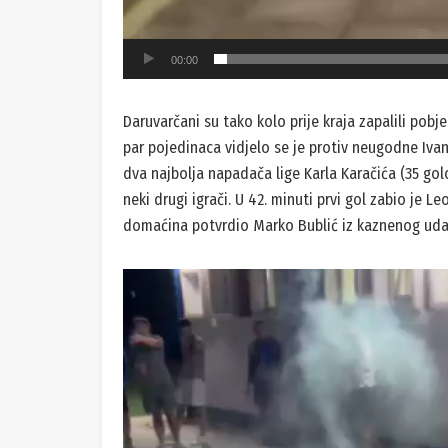
00:00
Daruvarčani su tako kolo prije kraja zapalili pobje
par pojedinaca vidjelo se je protiv neugodne Ivan
dva najbolja napadača lige Karla Karačića (35 golo
neki drugi igrači. U 42. minuti prvi gol zabio je L
domaćina potvrdio Marko Bublić iz kaznenog uda
Reproduktor
videozapisa