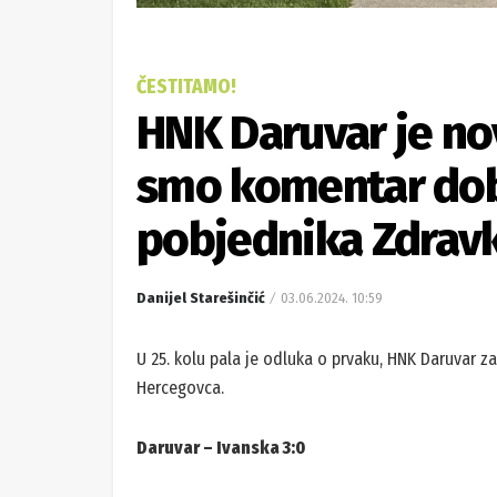
ČESTITAMO!
HNK Daruvar je nov
smo komentar dobi
pobjednika Zdrav
Danijel Starešinčić
03.06.2024. 10:59
U 25. kolu pala je odluka o prvaku, HNK Daruvar z
Hercegovca.
Daruvar – Ivanska 3:0