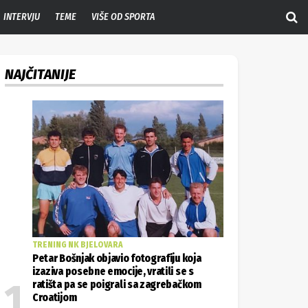
INTERVJU
TEME
VIŠE OD SPORTA
NAJČITANIJE
TRENING NK BJELOVARA
Petar Bošnjak objavio fotografiju koja
izaziva posebne emocije, vratili se s
ratišta pa se poigrali sa zagrebačkom
Croatijom