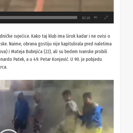
02:18
dničke svjećice. Kako taj klub ima širok kadar i ne ovisi o
ske. Naime, obrana gostiju nije kapitulirala pred naletima
va) i Mateja Bubnjića (22), ali su bedem Ivanske probili
eonardo Patek, a u 49. Petar Konjević. U 90. je pobjedu
rca.