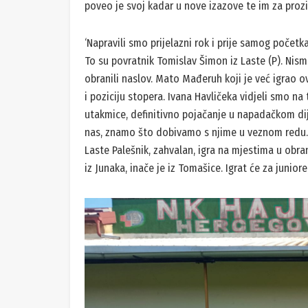
poveo je svoj kadar u nove izazove te im za proziv
‘Napravili smo prijelazni rok i prije samog početk
To su povratnik Tomislav Šimon iz Laste (P). Nism
obranili naslov. Mato Mađeruh koji je već igrao ovd
i poziciju stopera. Ivana Havličeka vidjeli smo na
utakmice, definitivno pojačanje u napadačkom dije
nas, znamo što dobivamo s njime u veznom redu. Tu 
Laste Palešnik, zahvalan, igra na mjestima u obrani
iz Junaka, inače je iz Tomašice. Igrat će za juniore