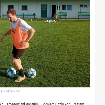
an David Jurčević
Tako Hercegovčani gostuju u Gornjem Bazju kod Bratstva