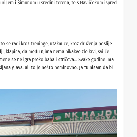
Jurićem i Šimunom u sredini terena, te s Havličekom ispred
to se radi kroz treninge, utakmice, kroz druženja poslije
i, klapica, da među njima nema nikakve zle krvi, svi će
kod mene se ne igra preko baba i stričeva… Svake godine ima
ijana glava, ali to je nešto neminovno. Ja tu nisam da bi