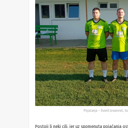
Pojačanja – David Jovanović, I
Postoji li neki cilj, jer uz spomenuta pojačanja 