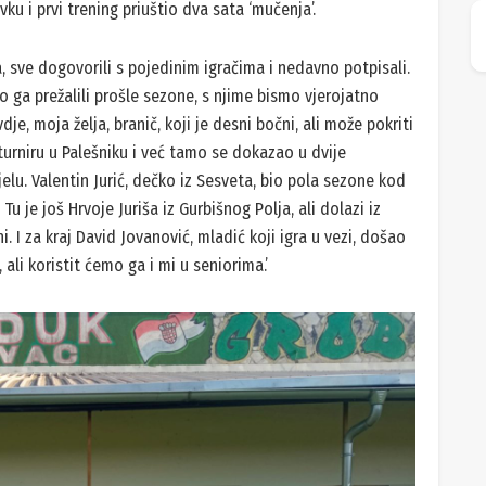
ku i prvi trening priuštio dva sata ‘mučenja’.
a, sve dogovorili s pojedinim igračima i nedavno potpisali.
o ga prežalili prošle sezone, s njime bismo vjerojatno
je, moja želja, branič, koji je desni bočni, ali može pokriti
 turniru u Palešniku i već tamo se dokazao u dvije
lu. Valentin Jurić, dečko iz Sesveta, bio pola sezone kod
je još Hrvoje Juriša iz Gurbišnog Polja, ali dolazi iz
. I za kraj David Jovanović, mladić koji igra u vezi, došao
, ali koristit ćemo ga i mi u seniorima.’