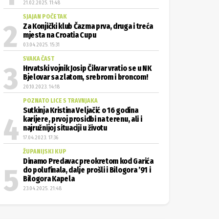
21.02.2025. 11:48
SJAJAN POČETAK
Za Konjički klub Čazma prva, druga i treća
mjesta na Croatia Cupu
03.04.2025. 15:31
SVAKA ČAST
Hrvatski vojnik Josip Čikvar vratio se u NK
Bjelovar sa zlatom, srebrom i broncom!
20.10.2023. 14:18
POZNATO LICE S TRAVNJAKA
Sutkinja Kristina Veljačić o 16 godina
karijere, prvoj prosidbi na terenu, ali i
najružnijoj situaciji u životu
17.04.2023. 17:36
ŽUPANIJSKI KUP
Dinamo Predavac preokretom kod Garića
do polufinala, dalje prošli i Bilogora ’91 i
Bilogora Kapela
23.04.2025. 21:48