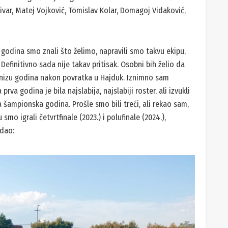
ivar, Matej Vojković, Tomislav Kolar, Domagoj Vidaković,
0 godina smo znali što želimo, napravili smo takvu ekipu,
k. Definitivno sada nije takav pritisak. Osobni bih želio da
 nizu godina nakon povratka u Hajduk. Iznimno sam
va godina je bila najslabija, najslabiji roster, ali izvukli
mpionska godina. Prošle smo bili treći, ali rekao sam,
 smo igrali četvrtfinale (2023.) i polufinale (2024.),
odao: