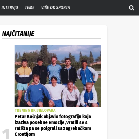
INTERVJU
TEME
VIŠE OD SPORTA
NAJČITANIJE
TRENING NK BJELOVARA
Petar Bošnjak objavio fotografiju koja
izaziva posebne emocije, vratili se s
ratišta pa se poigrali sa zagrebačkom
Croatijom