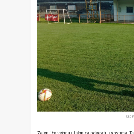
Kapet
‘Zeleni’ će većinu utakmica odigrati u gostima. 