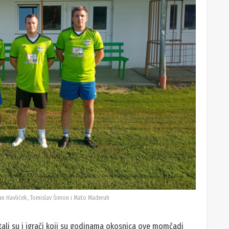
van Havliček, Tomislav Šimon i Mato Mađeruh
ostali su i igrači koji su godinama okosnica ove momčadi