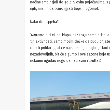
načine smo htjeli do gola. S ovim pojačanjima, s 
njih, mislim da ćemo igrati ljepši nogomet.’
Kako do uspjeha?
‘Moramo biti ekipa, klapa, bez toga nema ništa, a 
tih aktivnosti. Samo molim dečke da budu prijatelj
dobiti priliku, igrat će najspremniji i najbolji, 
nezadovoljnih, bit će sigurno i ove sezone koja us
nekome ugađao nego da napravim rezultat.’