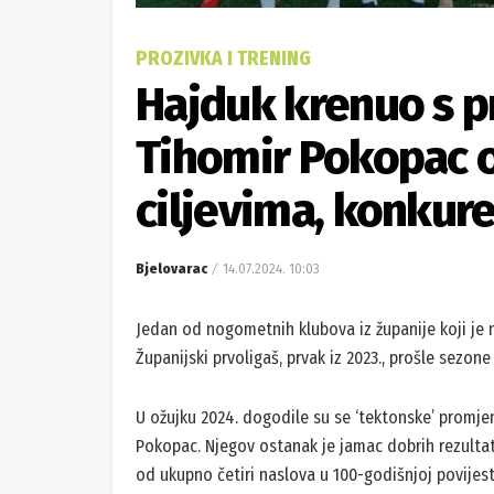
PROZIVKA I TRENING
Hajduk krenuo s p
Tihomir Pokopac o
ciljevima, konkure
Bjelovarac
14.07.2024. 10:03
Jedan od nogometnih klubova iz županije koji je 
Županijski prvoligaš, prvak iz 2023., prošle sezone
U ožujku 2024. dogodile su se ‘tektonske’ promjen
Pokopac. Njegov ostanak je jamac dobrih rezultata i
od ukupno četiri naslova u 100-godišnjoj povijesti