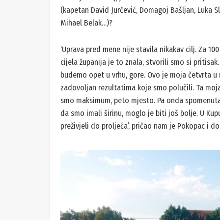
(kapetan David Jurčević, Domagoj Bašljan, Luka Sl
Mihael Belak…)?
‘Uprava pred mene nije stavila nikakav cilj. Za 10
cijela županija je to znala, stvorili smo si pritisa
budemo opet u vrhu, gore. Ovo je moja četvrta u
zadovoljan rezultatima koje smo polučili. Ta moja pr
smo maksimum, peto mjesto. Pa onda spomenuta ša
da smo imali širinu, moglo je biti još bolje. U Kupu
preživjeli do proljeća’, pričao nam je Pokopac i d