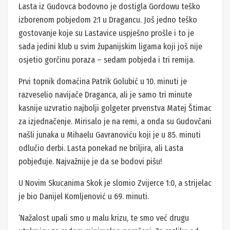
Lasta iz Gudovca bodovno je dostigla Gordowu teško
izborenom pobjedom 2:1 u Dragancu. Još jedno teško
gostovanje koje su Lastavice uspješno prošle i to je
sada jedini klub u svim županijskim ligama koji još nije
osjetio gorčinu poraza – sedam pobjeda i tri remija.
Prvi topnik domaćina Patrik Golubić u 10. minuti je
razveselio navijače Draganca, ali je samo tri minute
kasnije uzvratio najbolji golgeter prvenstva Matej Štimac
za izjednačenje. Mirisalo je na remi, a onda su Gudovčani
našli junaka u Mihaelu Gavranoviću koji je u 85. minuti
odlučio derbi. Lasta ponekad ne briljira, ali Lasta
pobjeđuje. Najvažnije je da se bodovi pišu!
U Novim Skucanima Skok je slomio Zvijerce 1:0, a strijelac
je bio Danijel Komljenović u 69. minuti.
‘Nažalost upali smo u malu krizu, te smo već drugu