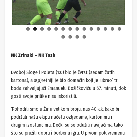
ous
NK Zrinski – NK Tosk
Dvoboj Sloge i Poleta (1:0) bio je čvrst (sedam žutih
kartona), a s(p)retniji je bio domaćin koji je ‘ubrao’ tri
boda zahvaljujući Emanuelu Božičkoviću u 67. minuti, dok
gosti svoje prilike nisu iskoristili.
‘Pohodili smo u Žir u velikom broju, nas 40-ak, kako bi
podržali našu ekipu načetu ozljedama, kartonima i
drugim izostancima. Dečki su se odužili navijačima tako
što su pružili dobru i borbenu igru. U prvom poluvremenu