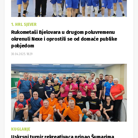
1. HRL SJEVER
Rukometaši Bjelovara u drugom poluvremenu
okrenuli Nexe i oprostili se od domaće publike
pobjedom
30.04.2025. 18:29
KUGLANJE
Uskrsni turnir rekreativaca pripao Šumarima