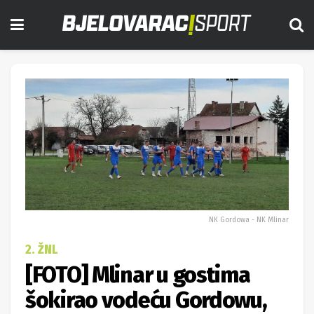
NK Gordowa - NK Mlinar
2. ŽNL
[FOTO] Mlinar u gostima
šokirao vodeću Gordowu,