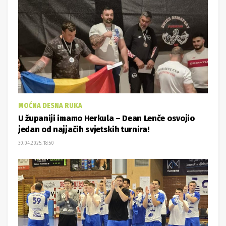
MOĆNA DESNA RUKA
U županiji imamo Herkula – Dean Lenče osvojio
jedan od najjačih svjetskih turnira!
30.04.2025. 18:50