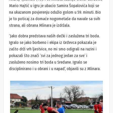
Mario Hajtić u igru je ubacio Samira Šopalovića koji se
na ukazanom povjerenju odužio golom u 59. minuti. Bio
je to poticaj za domaće nogometaše da navale sa svih
strana, ali obrana Mlinara je izdržala.
‘Jako dobra predstava naših dečki i zaslužena tri boda.
Igralo se jako borbeno i ekipa iz Grđevca pokazala je
zašto drži vrh ljestvice, no mi smo odigrali na razini i
pokazali što znači ‘svi za jednog jedan za sve’ i
zasluženo nosimo tri boda u Sređane. Igralo se
disciplinirano i u obrani i u napad’, objavili su z Mlinara.