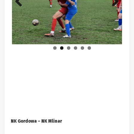
Previ
Next
ous
NK Gordowa – NK Mlinar