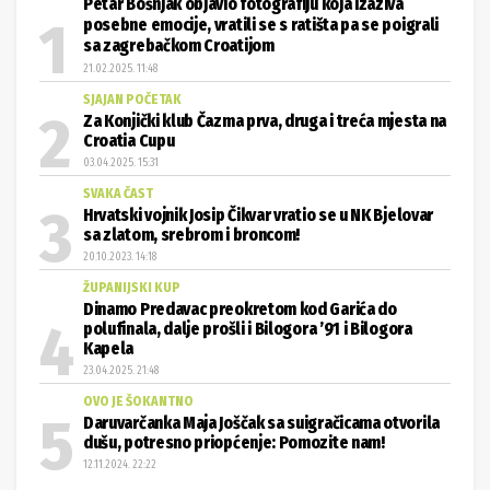
Petar Bošnjak objavio fotografiju koja izaziva
posebne emocije, vratili se s ratišta pa se poigrali
sa zagrebačkom Croatijom
21.02.2025. 11:48
SJAJAN POČETAK
Za Konjički klub Čazma prva, druga i treća mjesta na
Croatia Cupu
03.04.2025. 15:31
SVAKA ČAST
Hrvatski vojnik Josip Čikvar vratio se u NK Bjelovar
sa zlatom, srebrom i broncom!
20.10.2023. 14:18
ŽUPANIJSKI KUP
Dinamo Predavac preokretom kod Garića do
polufinala, dalje prošli i Bilogora ’91 i Bilogora
Kapela
23.04.2025. 21:48
OVO JE ŠOKANTNO
Daruvarčanka Maja Joščak sa suigračicama otvorila
dušu, potresno priopćenje: Pomozite nam!
12.11.2024. 22:22