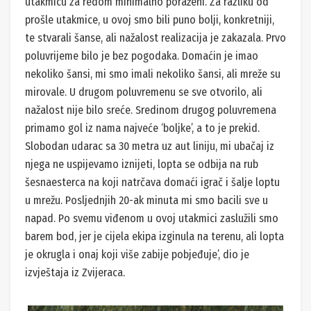
utakmicu za redom minimalno poraženi. Za razliku od
prošle utakmice, u ovoj smo bili puno bolji, konkretniji,
te stvarali šanse, ali nažalost realizacija je zakazala. Prvo
poluvrijeme bilo je bez pogodaka. Domaćin je imao
nekoliko šansi, mi smo imali nekoliko šansi, ali mreže su
mirovale. U drugom poluvremenu se sve otvorilo, ali
nažalost nije bilo sreće. Sredinom drugog poluvremena
primamo gol iz nama najveće ‘boljke’, a to je prekid.
Slobodan udarac sa 30 metra uz aut liniju, mi ubačaj iz
njega ne uspijevamo iznijeti, lopta se odbija na rub
šesnaesterca na koji natrčava domaći igrač i šalje loptu
u mrežu. Posljednjih 20-ak minuta mi smo bacili sve u
napad. Po svemu viđenom u ovoj utakmici zaslužili smo
barem bod, jer je cijela ekipa izginula na terenu, ali lopta
je okrugla i onaj koji više zabije pobjeđuje’, dio je
izvještaja iz Zvijeraca.