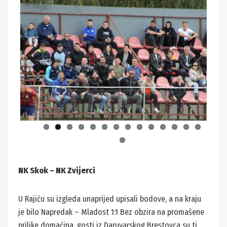
Previ
Next
ous
NK Skok – NK Zvijerci
U Rajiću su izgleda unaprijed upisali bodove, a na kraju
je bilo Napredak – Mladost 1:1 Bez obzira na promašene
prilike domaćina, gosti iz Daruvarskog Brestovca su ti