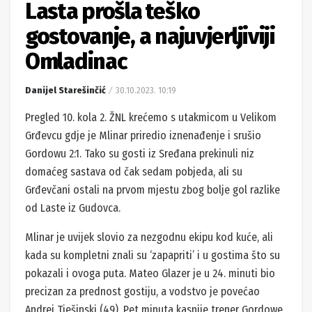
Lasta prošla teško
gostovanje, a najuvjerljiviji
Omladinac
Danijel Starešinčić
30.10.2023. 10:19
Pregled 10. kola 2. ŽNL krećemo s utakmicom u Velikom
Grđevcu gdje je Mlinar priredio iznenađenje i srušio
Gordowu 2:1. Tako su gosti iz Sređana prekinuli niz
domaćeg sastava od čak sedam pobjeda, ali su
Grđevčani ostali na prvom mjestu zbog bolje gol razlike
od Laste iz Gudovca.
Mlinar je uvijek slovio za nezgodnu ekipu kod kuće, ali
kada su kompletni znali su ‘zapapriti’ i u gostima što su
pokazali i ovoga puta. Mateo Glazer je u 24. minuti bio
precizan za prednost gostiju, a vodstvo je povećao
Andrej Tješinski (49). Pet minuta kasnije trener Gordowe