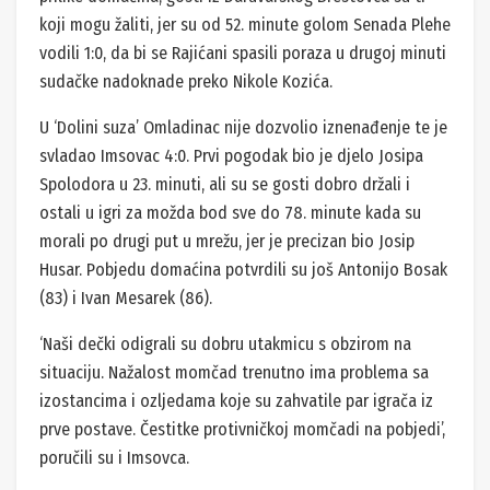
koji mogu žaliti, jer su od 52. minute golom Senada Plehe
vodili 1:0, da bi se Rajićani spasili poraza u drugoj minuti
sudačke nadoknade preko Nikole Kozića.
U ‘Dolini suza’ Omladinac nije dozvolio iznenađenje te je
svladao Imsovac 4:0. Prvi pogodak bio je djelo Josipa
Spolodora u 23. minuti, ali su se gosti dobro držali i
ostali u igri za možda bod sve do 78. minute kada su
morali po drugi put u mrežu, jer je precizan bio Josip
Husar. Pobjedu domaćina potvrdili su još Antonijo Bosak
(83) i Ivan Mesarek (86).
‘Naši dečki odigrali su dobru utakmicu s obzirom na
situaciju. Nažalost momčad trenutno ima problema sa
izostancima i ozljedama koje su zahvatile par igrača iz
prve postave. Čestitke protivničkoj momčadi na pobjedi’,
poručili su i Imsovca.