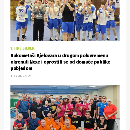
1. HRL SJEVER
Rukometaši Bjelovara u drugom poluvremenu
okrenuli Nexe i oprostili se od domaće publike
pobjedom
30.04.2025. 18:29