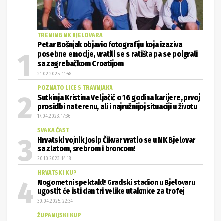
TRENING NK BJELOVARA
Petar Bošnjak objavio fotografiju koja izaziva
posebne emocije, vratili se s ratišta pa se poigrali
sa zagrebačkom Croatijom
21.02.2025. 11:48
POZNATO LICE S TRAVNJAKA
Sutkinja Kristina Veljačić o 16 godina karijere, prvoj
prosidbi na terenu, ali i najružnijoj situaciji u životu
17.04.2023. 17:36
SVAKA ČAST
Hrvatski vojnik Josip Čikvar vratio se u NK Bjelovar
sa zlatom, srebrom i broncom!
20.10.2023. 14:18
HRVATSKI KUP
Nogometni spektakl! Gradski stadion u Bjelovaru
ugostit će isti dan tri velike utakmice za trofej
30.04.2025. 22:34
ŽUPANIJSKI KUP