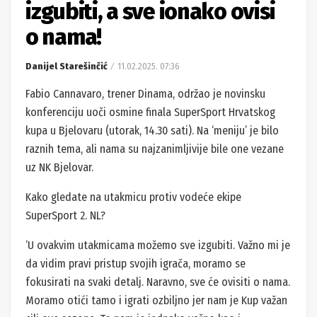
izgubiti, a sve ionako ovisi
o nama!
Danijel Starešinčić
11.02.2025. 07:36
Fabio Cannavaro, trener Dinama, održao je novinsku
konferenciju uoči osmine finala SuperSport Hrvatskog
kupa u Bjelovaru (utorak, 14.30 sati). Na ‘meniju’ je bilo
raznih tema, ali nama su najzanimljivije bile one vezane
uz NK Bjelovar.
Kako gledate na utakmicu protiv vodeće ekipe
SuperSport 2. NL?
‘U ovakvim utakmicama možemo sve izgubiti. Važno mi je
da vidim pravi pristup svojih igrača, moramo se
fokusirati na svaki detalj. Naravno, sve će ovisiti o nama.
Moramo otići tamo i igrati ozbiljno jer nam je Kup važan