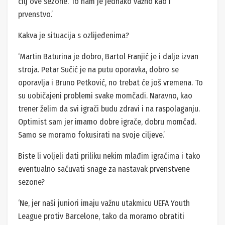
cilj ove sezone. To nam je jednako važno kao i
prvenstvo.’
Kakva je situacija s ozlijeđenima?
‘Martin Baturina je dobro, Bartol Franjić je i dalje izvan
stroja. Petar Sučić je na putu oporavka, dobro se
oporavlja i Bruno Petković, no trebat će još vremena. To
su uobičajeni problemi svake momčadi. Naravno, kao
trener želim da svi igrači budu zdravi i na raspolaganju.
Optimist sam jer imamo dobre igrače, dobru momčad.
Samo se moramo fokusirati na svoje ciljeve.’
Biste li voljeli dati priliku nekim mlađim igračima i tako
eventualno sačuvati snage za nastavak prvenstvene
sezone?
‘Ne, jer naši juniori imaju važnu utakmicu UEFA Youth
League protiv Barcelone, tako da moramo obratiti