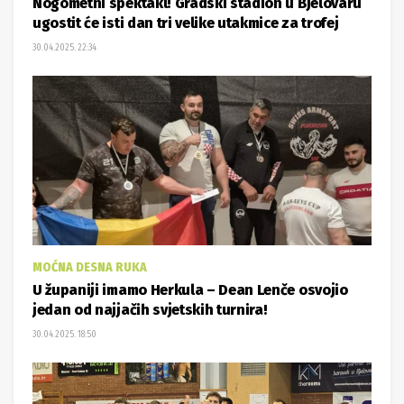
Nogometni spektakl! Gradski stadion u Bjelovaru
ugostit će isti dan tri velike utakmice za trofej
30.04.2025. 22:34
MOĆNA DESNA RUKA
U županiji imamo Herkula – Dean Lenče osvojio
jedan od najjačih svjetskih turnira!
30.04.2025. 18:50