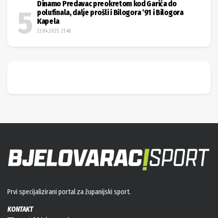
Dinamo Predavac preokretom kod Garića do
polufinala, dalje prošli i Bilogora ’91 i Bilogora
Kapela
23.04.2025. 21:48
Prvi specijalizirani portal za županijski sport.
KONTAKT