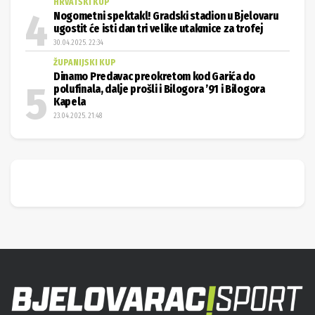
HRVATSKI KUP
Nogometni spektakl! Gradski stadion u Bjelovaru
ugostit će isti dan tri velike utakmice za trofej
30.04.2025. 22:34
ŽUPANIJSKI KUP
Dinamo Predavac preokretom kod Garića do
polufinala, dalje prošli i Bilogora ’91 i Bilogora
Kapela
23.04.2025. 21:48