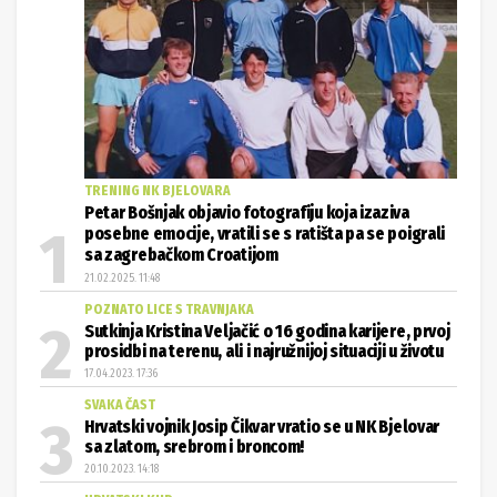
TRENING NK BJELOVARA
Petar Bošnjak objavio fotografiju koja izaziva
posebne emocije, vratili se s ratišta pa se poigrali
sa zagrebačkom Croatijom
21.02.2025. 11:48
POZNATO LICE S TRAVNJAKA
Sutkinja Kristina Veljačić o 16 godina karijere, prvoj
prosidbi na terenu, ali i najružnijoj situaciji u životu
17.04.2023. 17:36
SVAKA ČAST
Hrvatski vojnik Josip Čikvar vratio se u NK Bjelovar
sa zlatom, srebrom i broncom!
20.10.2023. 14:18