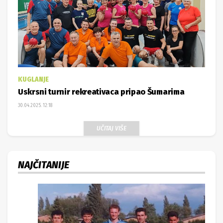
KUGLANJE
Uskrsni turnir rekreativaca pripao Šumarima
30.04.2025. 12:18
UČITAJ VIŠE
NAJČITANIJE