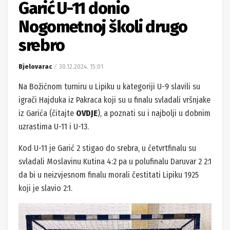
Garić U-11 donio
Nogometnoj školi drugo
srebro
Bjelovarac
30.12.2024. 15:01
Na Božićnom turniru u Lipiku u kategoriji U-9 slavili su
igrači Hajduka iz Pakraca koji su u finalu svladali vršnjake
iz Garića (čitajte
OVDJE
), a poznati su i najbolji u dobnim
uzrastima U-11 i U-13.
Kod U-11 je Garić 2 stigao do srebra, u četvrtfinalu su
svladali Moslavinu Kutina 4:2 pa u polufinalu Daruvar 2 2:1
da bi u neizvjesnom finalu morali čestitati Lipiku 1925
koji je slavio 2:1.