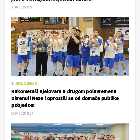
30.04.2025. 18:50
1. HRL SJEVER
Rukometaši Bjelovara u drugom poluvremenu
okrenuli Nexe i oprostili se od domaće publike
pobjedom
30.04.2025. 18:29