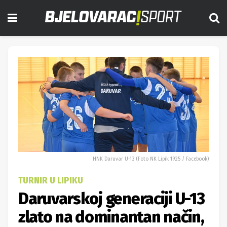
HNK Daruvar U-13 (Foto NK Lipik 1925 / Facebook)
TURNIR U LIPIKU
Daruvarskoj generaciji U-13
zlato na dominantan način,