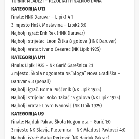
TURNIR MLADEŽI – REZULTATI FINALNOG DANA
KATEGORIJA U13
Finale: HNK Daruvar – Lipik1 4:1
3. mjesto Hnšk Moslavina – Lipik2 3:0
Najbolji igrač: Erik Rek (HNK Daruvar)
Najbolji strijelac: Leon Žitka 8 golova (HNK Daruvar)
Najbolji vratar: Ivano Cesarec (NK Lipik 1925)
KATEGORIJA U11
Finale: Lipik 1925 – Nk Garić Garešnica 2:1
3.mjesto: Škola nogometa NK”Sloga” Nova Gradiška –
Daruvar 4:3 (penali)
Najbolji igrač: Borna Pušćenik (NK LIpik 1925)
Najbolji strijelac: Roko Takač 15 golova (NK LIpik 1925)
Najbolji vratar: Lovro Ivanović (NK LIpik 1925)
KATEGORIJA U9
Finale: Hajduk Pakrac Škola Nogometa – Garić 1:0
3.mjesto NK Slavija Pleternica – NK Mladost Pavlovci 4:0
Najbolji igrač: Matej Perković (NK Hajduk Pakrac)