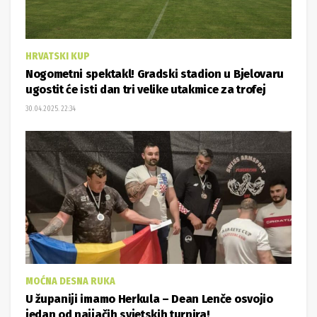
HRVATSKI KUP
Nogometni spektakl! Gradski stadion u Bjelovaru
ugostit će isti dan tri velike utakmice za trofej
30.04.2025. 22:34
MOĆNA DESNA RUKA
U županiji imamo Herkula – Dean Lenče osvojio
jedan od najjačih svjetskih turnira!