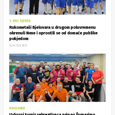
1. HRL SJEVER
Rukometaši Bjelovara u drugom poluvremenu
okrenuli Nexe i oprostili se od domaće publike
pobjedom
30.04.2025. 18:29
KUGLANJE
Uskrsni turnir rekreativaca pripao Šumarima