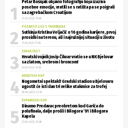
Petar Bošnjak objavio fotografiju koja izaziva
posebne emocije, vratili se s ratišta pa se poigrali
sa zagrebačkom Croatijom
21.02.2025. 11:48
POZNATO LICE S TRAVNJAKA
Sutkinja Kristina Veljačić o 16 godina karijere, prvoj
prosidbi na terenu, ali i najružnijoj situaciji u životu
17.04.2023. 17:36
SVAKA ČAST
Hrvatski vojnik Josip Čikvar vratio se u NK Bjelovar
sa zlatom, srebrom i broncom!
20.10.2023. 14:18
HRVATSKI KUP
Nogometni spektakl! Gradski stadion u Bjelovaru
ugostit će isti dan tri velike utakmice za trofej
30.04.2025. 22:34
ŽUPANIJSKI KUP
Dinamo Predavac preokretom kod Garića do
polufinala, dalje prošli i Bilogora ’91 i Bilogora
Kapela
23.04.2025. 21:48