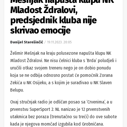
Mladost Ždralovi,
predsjednik kluba nije
skrivao emocije
Danijel Starešinčić
19.11.2023. 20:05
Želimir Mešnjak na kraju polusezone napušta klupu NK
Mladost Ždralovi. Ne nisu čelnici kluba s ‘Brda’ poludjeli i
uručili otkaz svojem treneru nego je on dobio ponudu
koja se ne odbija odnosno postat će pomoćnik Zorana
Zekića u NK Osijeku, a s kojim je surađivao u NK Slaven
Belupu.
Ovaj stručnjak radio je odličan posao sa ‘Crvenima’, a u
prvenstvu SuperSport 2. NL nanizao je 12 prvenstvenih
utakmica bez poraza (trenutačno su treći) do ove subote
kada je njegova momčad izgubila kod Grobničana.