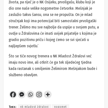
života, pa riječ je o NK Osijeku, prvoligašu, klubu koji je
dio one naše velike nogometne četvorke. Mešnjak je
zaslužio takvu šansu, ona se ne propušta. On je mlad
stručnjak koji ima potencijal biti samostalni prvoligaški
trener. Želimo mu sve najbolje da uspije u svojem putu, a
ovdje u Ždralovima će imati uvijek prijatelje s kojima je
gradio pozitivnu priču i kojeg ćemo se svi sjećati u
najljepšem svjetlu.’
Što se tiče novog trenera u NK Mladost Ždralovi već
imaju novo ime, ali otkrit će ga tek sljedećeg tjedna
kada rastanak s omiljenim Želimirom Mešnjakom bude i
službeno obavljen.
Tags:
nk mladost ždralovi
nogomet