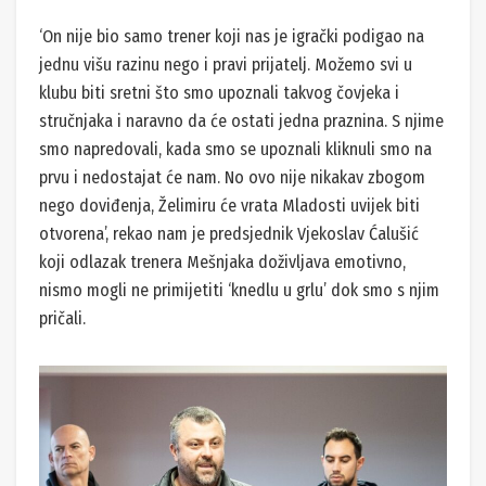
‘On nije bio samo trener koji nas je igrački podigao na
jednu višu razinu nego i pravi prijatelj. Možemo svi u
klubu biti sretni što smo upoznali takvog čovjeka i
stručnjaka i naravno da će ostati jedna praznina. S njime
smo napredovali, kada smo se upoznali kliknuli smo na
prvu i nedostajat će nam. No ovo nije nikakav zbogom
nego doviđenja, Želimiru će vrata Mladosti uvijek biti
otvorena’, rekao nam je predsjednik Vjekoslav Ćalušić
koji odlazak trenera Mešnjaka doživljava emotivno,
nismo mogli ne primijetiti ‘knedlu u grlu’ dok smo s njim
pričali.