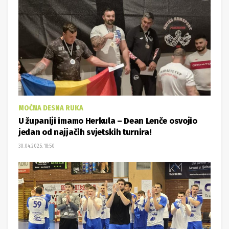
MOĆNA DESNA RUKA
U županiji imamo Herkula – Dean Lenče osvojio
jedan od najjačih svjetskih turnira!
30.04.2025. 18:50