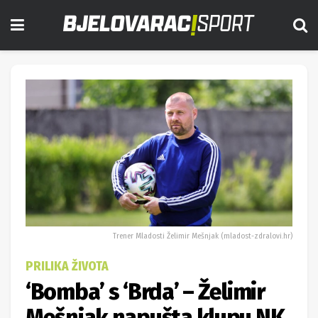
Trener Mladosti Želimir Mešnjak (mladost-zdralovi.hr)
PRILIKA ŽIVOTA
‘Bomba’ s ‘Brda’ – Želimir
Mešnjak napušta klupu NK