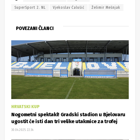
SuperSport 2. NL
Vjekoslav Ćalušić
Želimir Mešnjak
POVEZANI ČLANCI
HRVATSKI KUP
Nogometni spektakl! Gradski stadion u Bjelovaru
ugostit će isti dan tri velike utakmice za trofej
30.04.2025. 22:34