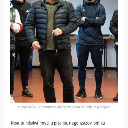
Vjekoslav Ćalušić emotivno doživljava odlazak Želimira Mešnjaka
‘Nisu tu nikakvi novci u pitanju, nego izazov, prilika