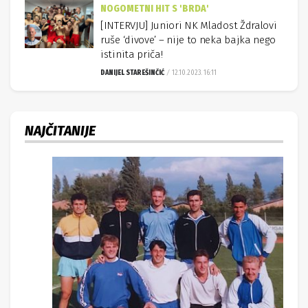
NOGOMETNI HIT S 'BRDA'
[INTERVJU] Juniori NK Mladost Ždralovi
ruše ‘divove’ – nije to neka bajka nego
istinita priča!
DANIJEL STAREŠINČIĆ
12.10.2023. 16:11
NAJČITANIJE