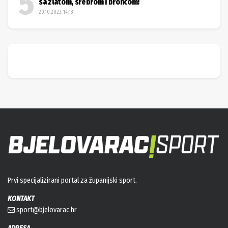
sa zlatom, srebrom i broncom!
20.10.2023. 14:18
Prvi specijalizirani portal za županijski sport.
KONTAKT
sport@bjelovarac.hr