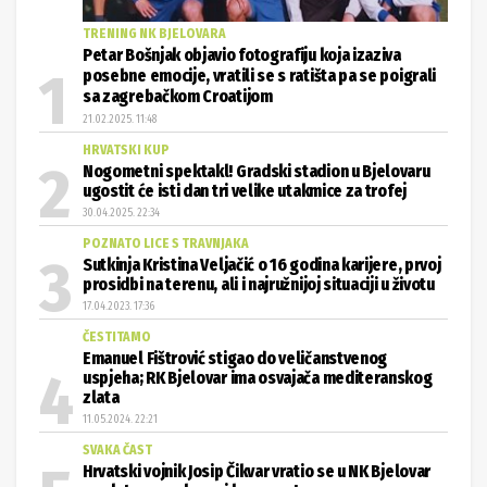
TRENING NK BJELOVARA
Petar Bošnjak objavio fotografiju koja izaziva
posebne emocije, vratili se s ratišta pa se poigrali
sa zagrebačkom Croatijom
21.02.2025. 11:48
HRVATSKI KUP
Nogometni spektakl! Gradski stadion u Bjelovaru
ugostit će isti dan tri velike utakmice za trofej
30.04.2025. 22:34
POZNATO LICE S TRAVNJAKA
Sutkinja Kristina Veljačić o 16 godina karijere, prvoj
prosidbi na terenu, ali i najružnijoj situaciji u životu
17.04.2023. 17:36
ČESTITAMO
Emanuel Fištrović stigao do veličanstvenog
uspjeha; RK Bjelovar ima osvajača mediteranskog
zlata
11.05.2024. 22:21
SVAKA ČAST
Hrvatski vojnik Josip Čikvar vratio se u NK Bjelovar