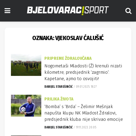
OZNAKA:
VJEKOSLAV ĆALUŠIĆ
PRIPREME ŽDRALOVČANA
Nogometaši Mladosti (Ž) krenuli nizati
kilometre; predsjednik ‘zagrmio’:
Kapetane, ajmo to osvojiti!
DANIJEL STAREŠINČIĆ
09.01.2025. 18:27
PRILIKA ŽIVOTA
‘Bomba’ s ‘Brda’ – Želimir Mešnjak
napušta klupu NK Mladost Ždralovi,
predsjednik kluba nije skrivao emocije
DANIJEL STAREŠINČIĆ
19.11.2023. 20:05