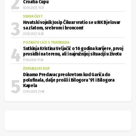
Croatia Cupu
03.04.2025. 15:31
SVAKA ČAST
Hrvatski vojnik Josip Čikvar vratio se u NK Bjelovar
sa zlatom, srebrom i broncom!
20.10.2023. 14:18
POZNATO LICE S TRAVNJAKA
Sutkinja Kristina Veljačić o 16 godina karijere, prvoj
prosidbi na terenu, ali i najružnijoj situaciji u životu
17.04.2023. 17:36
ŽUPANIJSKI KUP
Dinamo Predavac preokretom kod Garića do
polufinala, dalje prošli i Bilogora ’91 i Bilogora
Kapela
23.04.2025. 21:48