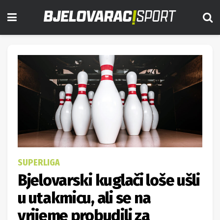
SUPERLIGA
Bjelovarski kuglači loše ušli
u utakmicu, ali se na
vrijeme probudili za