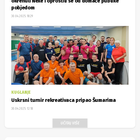
okrenuli Nexe i oprostili se od domaće publike
pobjedom
30.04.2025. 18:29
KUGLANJE
Uskrsni turnir rekreativaca pripao Šumarima
30.04.2025. 12:18
UČITAJ VIŠE