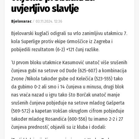
uvjerljivo slavlje
Bjelovarac
03.11.2024. 12:36
Bjelovarski kuglači odigrali su vrlo zanimljivu utakmicu 7.
kola Superlige protiv ekipe Grmoščice iz Zagreba i
pobijedili rezultatom (6-2) +121 čunj razlike.
‘U prvom bloku utakmice Kasumović unatoč više srušenih
čunjeva gubi na setove od Dude (625-607) a kombinacija
Zvone /Nikola također gube od Kelečića (523-555) tako
da gubimo 0-2 ali smo i 14 čunjeva u minusu, drugi blok
nas vraća nazad u igru tako što Borčak unatoč manje
srušenih čunjeva pobjeđuje na setove mladog Gašperta
(569-572) a kapetan Vokšan okruglom cifrom pobjeđuje
također mladog Rosandića (600-556) tu imamo 2-2 i 27
čunjeva prednosti’, objavili su iz kluba i dodali: