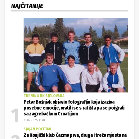
NAJČITANIJE
TRENING NK BJELOVARA
Petar Bošnjak objavio fotografiju koja izaziva
posebne emocije, vratili se s ratišta pa se poigrali
sa zagrebačkom Croatijom
21.02.2025. 11:48
SJAJAN POČETAK
Za Konjički klub Čazma prva, druga i treća mjesta na