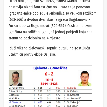
‘Treći blok je riješio svu neizvjesnost Marko Teskera
nastavlja nizati fantastične rezultate te je ponovno
igrač utakmice pobjeđuje Mrkonjića sa velikom razlikom
(633-566) a dvoboj dva iskusna igrača Bogdanović –
Fučkar dobiva Bogdanović (594-567). Čestitamo svim
igračima na odličnoj igri i još jednoj pobjedi koja nas
trenutno pozicionira na 4.mjesto.’
Idući vikend bjelovarski Topnici putuju na gostujuću
utakmicu protiv ekipe Osijeka.