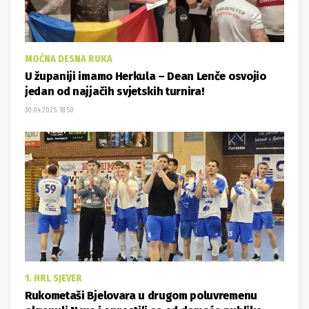
MOĆNA DESNA RUKA
U županiji imamo Herkula – Dean Lenče osvojio
jedan od najjačih svjetskih turnira!
30.04.2025. 18:50
1. HRL SJEVER
Rukometaši Bjelovara u drugom poluvremenu