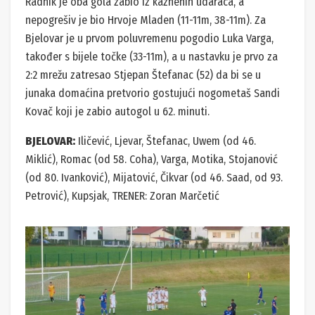
Radnik je oba gola zabio iz kaznenih udaraca, a
nepogrešiv je bio Hrvoje Mladen (11-11m, 38-11m). Za
Bjelovar je u prvom poluvremenu pogodio Luka Varga,
također s bijele točke (33-11m), a u nastavku je prvo za
2:2 mrežu zatresao Stjepan Štefanac (52) da bi se u
junaka domaćina pretvorio gostujući nogometaš Sandi
Kovač koji je zabio autogol u 62. minuti.
BJELOVAR:
Iličević, Ljevar, Štefanac, Uwem (od 46.
Miklić), Romac (od 58. Coha), Varga, Motika, Stojanović
(od 80. Ivanković), Mijatović, Čikvar (od 46. Saad, od 93.
Petrović), Kupsjak, TRENER: Zoran Marčetić