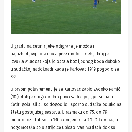
U gradu na četiri rijeke odigrana je možda i
najuzbudljivija utakmica prve runde, a deblji kraj je
izvukla Mladost koja je ostala bez ijednog boda duboko
u sudačkoj nadoknadi kada je Karlovac 1919 pogodio za
3:2.
U prvom poluvremenu je za Karlovac zabio Zvonko Pamić
(10.), dok je drugi dio bio puno sadržajniji, jer su pala
četiri gola, ali su se dogodile i sporne sudačke odluke na
štetu gostujućeg sastava. U razmaku od 75. do 79.
minute rezultat se sa 1:0 promijenio na 2:2. Od domaćih
nogometaša se u strijelce upisao Ivan Matiazh dok su