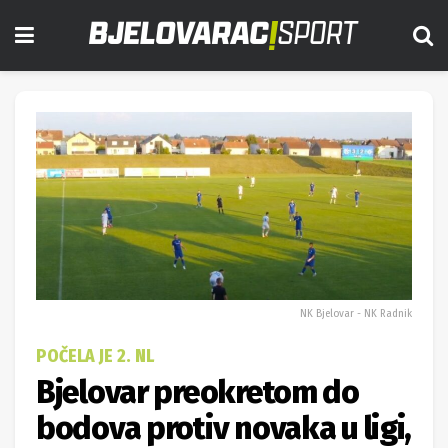
NK Bjelovar - NK Radnik
POČELA JE 2. NL
Bjelovar preokretom do
bodova protiv novaka u ligi,