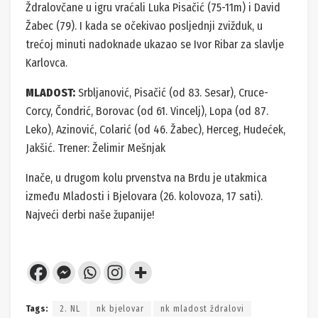
Ždralovčane u igru vraćali Luka Pisačić (75-11m) i David
Žabec (79). I kada se očekivao posljednji zvižduk, u
trećoj minuti nadoknade ukazao se Ivor Ribar za slavlje
Karlovca.
MLADOST:
Srbljanović, Pisačić (od 83. Sesar), Cruce-
Corcy, Čondrić, Borovac (od 61. Vincelj), Lopa (od 87.
Leko), Azinović, Colarić (od 46. Žabec), Herceg, Hudećek,
Jakšić. Trener: Želimir Mešnjak
Inače, u drugom kolu prvenstva na Brdu je utakmica
između Mladosti i Bjelovara (26. kolovoza, 17 sati).
Najveći derbi naše županije!
Tags:
2. NL
nk bjelovar
nk mladost ždralovi