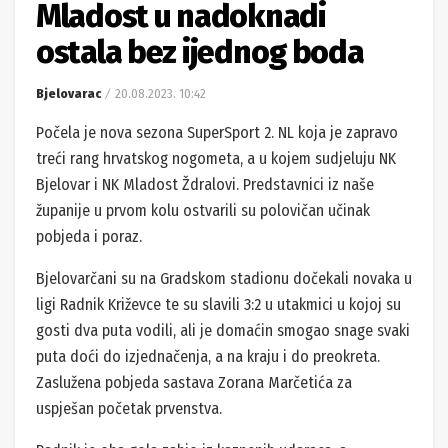
Mladost u nadoknadi
ostala bez ijednog boda
Bjelovarac
20.08.2023. 10:42
Počela je nova sezona SuperSport 2. NL koja je zapravo
treći rang hrvatskog nogometa, a u kojem sudjeluju NK
Bjelovar i NK Mladost Ždralovi. Predstavnici iz naše
županije u prvom kolu ostvarili su polovičan učinak
pobjeda i poraz.
Bjelovarčani su na Gradskom stadionu dočekali novaka u
ligi Radnik Križevce te su slavili 3:2 u utakmici u kojoj su
gosti dva puta vodili, ali je domaćin smogao snage svaki
puta doći do izjednačenja, a na kraju i do preokreta.
Zaslužena pobjeda sastava Zorana Marčetića za
uspješan početak prvenstva.