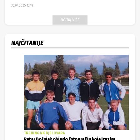
30.04.2025. 12:18
UČITAJ VIŠE
NAJČITANIJE
TRENING NK BJELOVARA
Petar Bošnjak objavio fotografiju koja izaziva