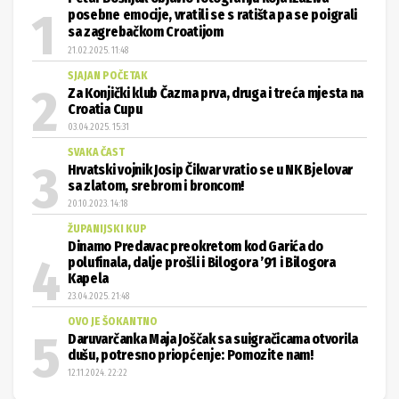
posebne emocije, vratili se s ratišta pa se poigrali
sa zagrebačkom Croatijom
21.02.2025. 11:48
SJAJAN POČETAK
Za Konjički klub Čazma prva, druga i treća mjesta na
Croatia Cupu
03.04.2025. 15:31
SVAKA ČAST
Hrvatski vojnik Josip Čikvar vratio se u NK Bjelovar
sa zlatom, srebrom i broncom!
20.10.2023. 14:18
ŽUPANIJSKI KUP
Dinamo Predavac preokretom kod Garića do
polufinala, dalje prošli i Bilogora ’91 i Bilogora
Kapela
23.04.2025. 21:48
OVO JE ŠOKANTNO
Daruvarčanka Maja Joščak sa suigračicama otvorila
dušu, potresno priopćenje: Pomozite nam!
12.11.2024. 22:22