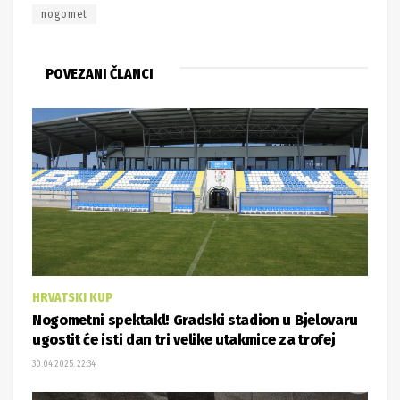
nogomet
POVEZANI ČLANCI
HRVATSKI KUP
Nogometni spektakl! Gradski stadion u Bjelovaru
ugostit će isti dan tri velike utakmice za trofej
30.04.2025. 22:34