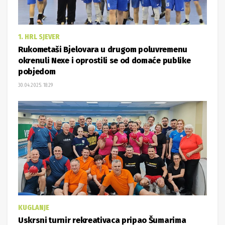
1. HRL SJEVER
Rukometaši Bjelovara u drugom poluvremenu
okrenuli Nexe i oprostili se od domaće publike
pobjedom
30.04.2025. 18:29
KUGLANJE
Uskrsni turnir rekreativaca pripao Šumarima