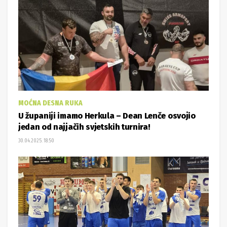
MOĆNA DESNA RUKA
U županiji imamo Herkula – Dean Lenče osvojio
jedan od najjačih svjetskih turnira!
30.04.2025. 18:50