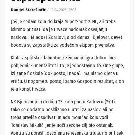
Danijel Starešinčić
12.04.2025. 22:35
Još je sedam kola do kraja SuperSport 2. NL, ali treba
iskreno priznati da je Hrvace nadomak osvajanju
naslova. I Mladost Ždralovi, a od danas i Bjelovar, devet
bodova su zaostatka za vodećom ekipom prvenstva.
Klub iz splitsko-dalmatinske županije igra dobro, ima
pobjednički mentalitet i to je jednostavno to. One glupe,
izlizane floskule ‘dok postoji nada’… ma nismo djeca u
vrtiću. U nogometu postoji samo Gospodin rezultat, a on
je u korist Hrvaca.
NK Bjelovar je u derbiju 23. kola pao u Karlovcu (2:0) i
tako se dodatno poskliznuo u utrci za naslov, ali ne
treba previše osuđivati mladu momčad koju vodi
Tomislav Mikulić, jer je uoči sezone cilj bio ostanak.
Apetiti su porasli, osvojena je jesenska titula, no pritisak