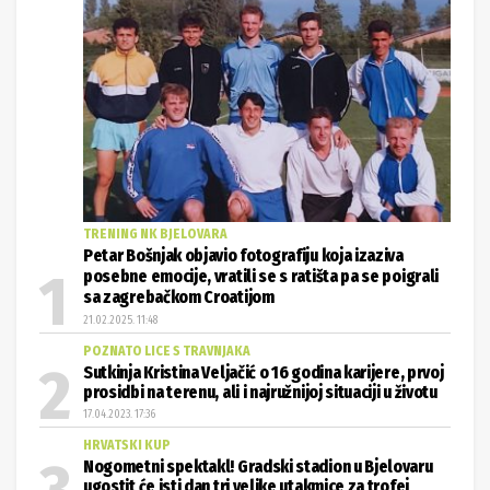
TRENING NK BJELOVARA
Petar Bošnjak objavio fotografiju koja izaziva
posebne emocije, vratili se s ratišta pa se poigrali
sa zagrebačkom Croatijom
21.02.2025. 11:48
POZNATO LICE S TRAVNJAKA
Sutkinja Kristina Veljačić o 16 godina karijere, prvoj
prosidbi na terenu, ali i najružnijoj situaciji u životu
17.04.2023. 17:36
HRVATSKI KUP
Nogometni spektakl! Gradski stadion u Bjelovaru
ugostit će isti dan tri velike utakmice za trofej