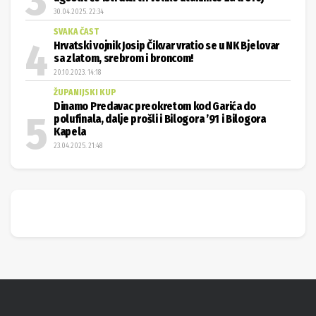
30.04.2025. 22:34
SVAKA ČAST
Hrvatski vojnik Josip Čikvar vratio se u NK Bjelovar
sa zlatom, srebrom i broncom!
20.10.2023. 14:18
ŽUPANIJSKI KUP
Dinamo Predavac preokretom kod Garića do
polufinala, dalje prošli i Bilogora ’91 i Bilogora
Kapela
23.04.2025. 21:48