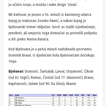
je učinio svoje, a možda i neke druge ‘stvari’.
NK Karlovac je poveo u 54. minuti iz kaznenog udarca
kojeg je realizirao Zvonko Pamić, a nakon kojeg je
bjelovarski trener isključen. Gosti su tražili izjednačenje,
preokret, ali umjesto toga domaćini su potvrdili pobjedu
u 89. preko Matea Baraća.
Kod Bjelovara je u petoj minuti nadoknade pocrvenio
Dominik Braun. U sljedećem kolu Bjelovarčani dočekuju
Trnje.
Bjelovar:
Domović. Šantalab, Ljevar, Stojanović, Čikvar
(od 62. Grgić), Romac, Čordaš (od 77. Glasnović), Braun,
Kapitanović, Gulam (od 90. Da Silva), Akanni