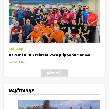
KUGLANJE
Uskrsni turnir rekreativaca pripao Šumarima
30.04.2025. 12:18
UČITAJ VIŠE
NAJČITANIJE