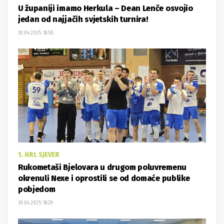
U županiji imamo Herkula – Dean Lenče osvojio
jedan od najjačih svjetskih turnira!
30.04.2025. 18:50
1. HRL SJEVER
Rukometaši Bjelovara u drugom poluvremenu
okrenuli Nexe i oprostili se od domaće publike
pobjedom
30.04.2025. 18:29