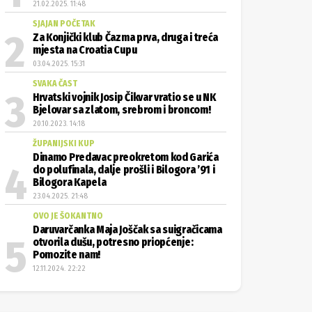
21.02.2025. 11:48
SJAJAN POČETAK
Za Konjički klub Čazma prva, druga i treća
mjesta na Croatia Cupu
03.04.2025. 15:31
SVAKA ČAST
Hrvatski vojnik Josip Čikvar vratio se u NK
Bjelovar sa zlatom, srebrom i broncom!
20.10.2023. 14:18
ŽUPANIJSKI KUP
Dinamo Predavac preokretom kod Garića
do polufinala, dalje prošli i Bilogora ’91 i
Bilogora Kapela
23.04.2025. 21:48
OVO JE ŠOKANTNO
Daruvarčanka Maja Joščak sa suigračicama
otvorila dušu, potresno priopćenje:
Pomozite nam!
12.11.2024. 22:22