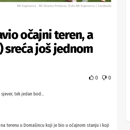
NK Koprivnica - NK Dinamo Predavac (Foto NK Koprivnica / Facebook)
vio očajni teren, a
) sreća još jednom
0
0
 sjever, tek jedan bod…
ti na terenu u Domašincu koji je bio u očajnom stanju i koji