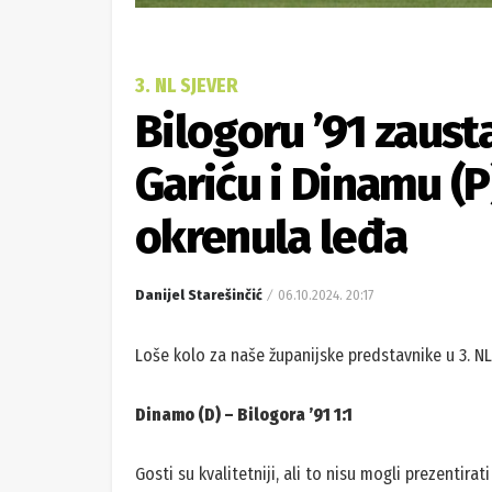
3. NL SJEVER
Bilogoru ’91 zausta
Gariću i Dinamu (P
okrenula leđa
Danijel Starešinčić
06.10.2024. 20:17
Loše kolo za naše županijske predstavnike u 3. NL
Dinamo (D) – Bilogora ’91 1:1
Gosti su kvalitetniji, ali to nisu mogli prezentira