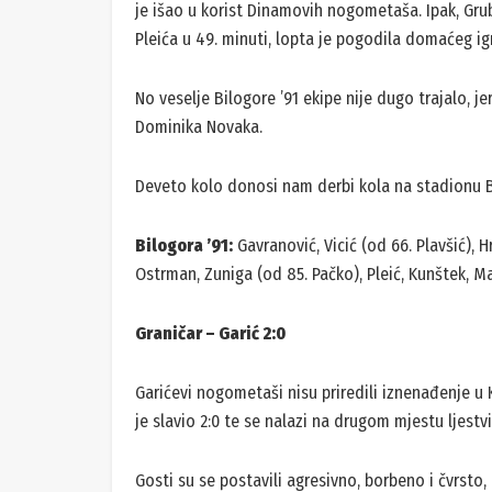
je išao u korist Dinamovih nogometaša. Ipak, Gru
Pleića u 49. minuti, lopta je pogodila domaćeg igr
No veselje Bilogore ’91 ekipe nije dugo trajalo, 
Dominika Novaka.
Deveto kolo donosi nam derbi kola na stadionu Bil
Bilogora ’91:
Gavranović, Vicić (od 66. Plavšić), H
Ostrman, Zuniga (od 85. Pačko), Pleić, Kunštek, Ma
Graničar – Garić 2:0
Garićevi nogometaši nisu priredili iznenađenje u K
je slavio 2:0 te se nalazi na drugom mjestu ljestvi
Gosti su se postavili agresivno, borbeno i čvrsto, a