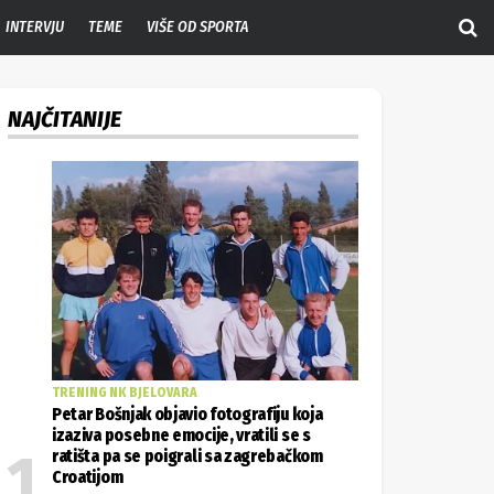
INTERVJU
TEME
VIŠE OD SPORTA
NAJČITANIJE
TRENING NK BJELOVARA
Petar Bošnjak objavio fotografiju koja
izaziva posebne emocije, vratili se s
ratišta pa se poigrali sa zagrebačkom
Croatijom