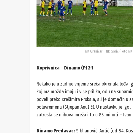
NK Graničar – NK Garić (Foto NK
Koprivnica – Dinamo (P) 2:1
Nekako je u zadnje vrijeme sreća okrenula leđa i
kojima možda imaju i više prilika, odu na suparnič
poveli preko Krešimira Prskala, ali je domaćin u z
poluvremena (Stjepan Anužić). U nastavku je ‘gol’
zatresla se njihova mreža i to u 85. minuti – Ivan 
Dinamo Predavac:
Srbljanović, Antić (od 84. Kos