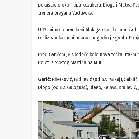
pokušaje preko Filipa Kožuhara, Dioga i Matea Pešić
trenera Dragana Vaclaveka.
U 13. minuti obrambeni blok garešničke momčadi pr
realizirao kazneni udarac, pogodio je gredu. Pobje
Pred Garićem je sljedeće kolo nova teška utakmic
Polet iz Svetog Martina na Muri.
Garić:
Rijetković, Fadljević (od 62. Makaj), Sabljić
Diogo (od 82. Galogaža), Diego, Kelava, Kraljević, 