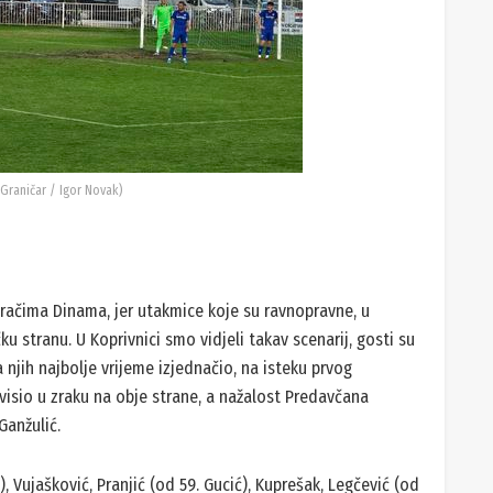
 Graničar / Igor Novak)
gračima Dinama, jer utakmice koje su ravnopravne, u
ku stranu. U Koprivnici smo vidjeli takav scenarij, gosti su
a njih najbolje vrijeme izjednačio, na isteku prvog
 visio u zraku na obje strane, a nažalost Predavčana
Ganžulić.
), Vujašković, Pranjić (od 59. Gucić), Kuprešak, Legčević (od