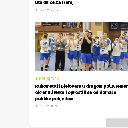
utakmice za trofej
30.04.2025. 22:34
1. HRL SJEVER
Rukometaši Bjelovara u drugom poluvreme
okrenuli Nexe i oprostili se od domaće
publike pobjedom
30.04.2025. 18:29