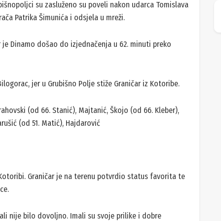
bišnopoljci su zasluženo su poveli nakon udarca Tomislava
ača Patrika Šimunića i odsjela u mreži.
jer je Dinamo došao do izjednačenja u 62. minuti preko
ogorac, jer u Grubišno Polje stiže Graničar iz Kotoribe.
rahovski (od 66. Stanić), Majtanić, Škojo (od 66. Kleber),
rušić (od 51. Matić), Hajdarović
otoribi. Graničar je na terenu potvrdio status favorita te
ce.
li nije bilo dovoljno. Imali su svoje prilike i dobre