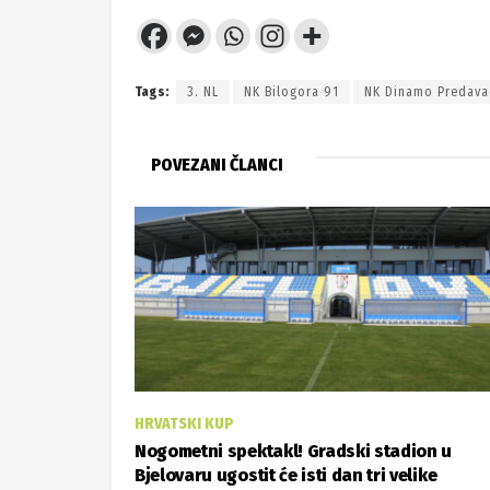
Tags:
3. NL
NK Bilogora 91
NK Dinamo Predava
POVEZANI ČLANCI
HRVATSKI KUP
Nogometni spektakl! Gradski stadion u
Bjelovaru ugostit će isti dan tri velike