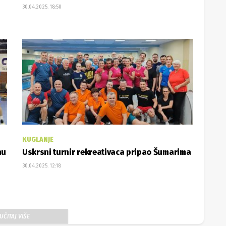
30.04.2025. 18:50
KUGLANJE
nu
Uskrsni turnir rekreativaca pripao Šumarima
30.04.2025. 12:18
UČITAJ VIŠE