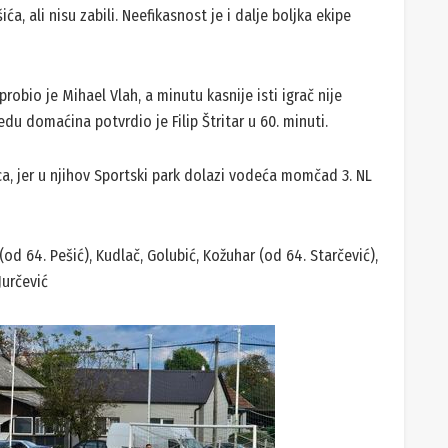
a, ali nisu zabili. Neefikasnost je i dalje boljka ekipe
obio je Mihael Vlah, a minutu kasnije isti igrač nije
du domaćina potvrdio je Filip Štritar u 60. minuti.
a, jer u njihov Sportski park dolazi vodeća momčad 3. NL
 (od 64. Pešić), Kudlač, Golubić, Kožuhar (od 64. Starčević),
Jurčević