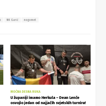
c
NK Garić
nogomet
MOĆNA DESNA RUKA
U županiji imamo Herkula – Dean Lenče
osvojio jedan od najjačih svjetskih turnira!