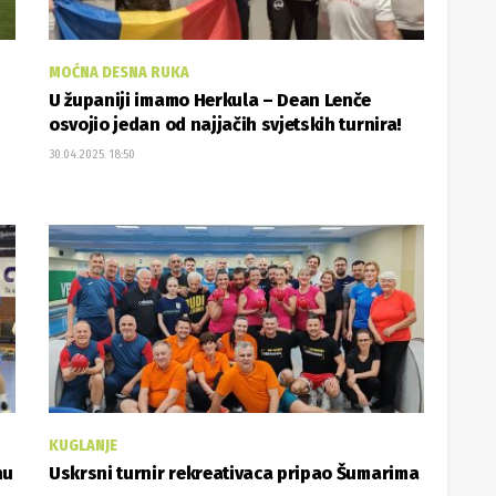
MOĆNA DESNA RUKA
U županiji imamo Herkula – Dean Lenče
osvojio jedan od najjačih svjetskih turnira!
30.04.2025. 18:50
KUGLANJE
nu
Uskrsni turnir rekreativaca pripao Šumarima