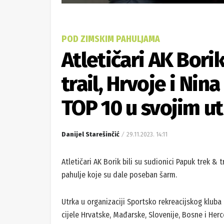
POD ZIMSKIM PAHULJAMA
Atletičari AK Bori
trail, Hrvoje i Nin
TOP 10 u svojim u
Danijel Starešinčić
29.11.2023. 14:11
Atletičari AK Borik bili su sudionici Papuk trek & 
pahulje koje su dale poseban šarm.
Utrka u organizaciji Sportsko rekreacijskog kluba 
cijele Hrvatske, Mađarske, Slovenije, Bosne i Herce