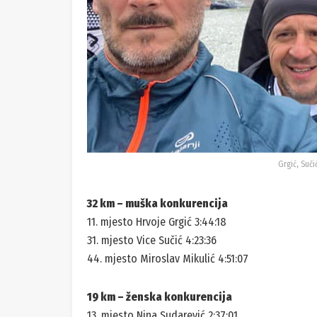
Grgić, Sučić
32 km – muška konkurencija
11. mjesto Hrvoje Grgić 3:44:18
31. mjesto Vice Sučić 4:23:36
44. mjesto Miroslav Mikulić 4:51:07
19 km – ženska konkurencija
13. mjesto Nina Sudarević 2:37:01