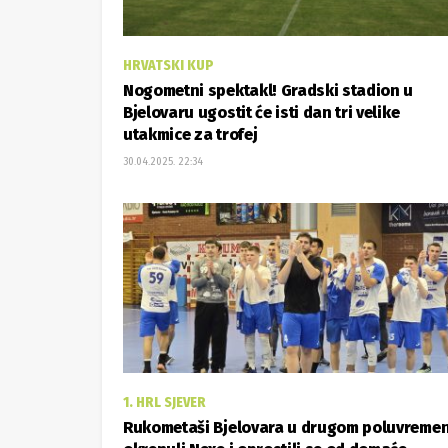
HRVATSKI KUP
Nogometni spektakl! Gradski stadion u
Bjelovaru ugostit će isti dan tri velike
utakmice za trofej
30.04.2025. 22:34
1. HRL SJEVER
Rukometaši Bjelovara u drugom poluvreme