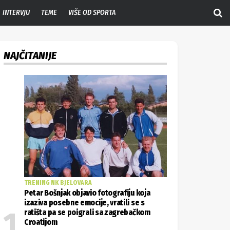
INTERVJU
TEME
VIŠE OD SPORTA
NAJČITANIJE
TRENING NK BJELOVARA
Petar Bošnjak objavio fotografiju koja
izaziva posebne emocije, vratili se s
ratišta pa se poigrali sa zagrebačkom
Croatijom