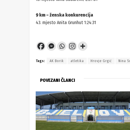
9 km – ženska konkurencija
43. mjesto Anita Grunhut 1:24:31
Tags:
AK Borik
atletika
Hrovje Grgić
Nina S
POVEZANI ČLANCI