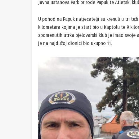
Javna ustanova Park prirode Papuk te Atletski klub
U pohod na Papuk natjecatelji su krenuli u tri tež
kilometara kojima je start bio u Kaptolu te 9 kilom
spomenutih utrka bjelovarski klub je imao svoje ad
je na najdužoj dionici bio ukupno 11.