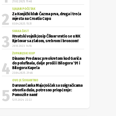
21.02.2025. 11:48
SJAJAN POČETAK
Za Konjički klub Čazma prva, druga i treća
mjesta na Croatia Cupu
03.04.2025. 15:31
SVAKA ČAST
Hrvatski vojnik Josip Čikvar vratio se u NK
Bjelovar sa zlatom, srebrom i broncom!
20.10.2023. 14:18
ŽUPANIJSKI KUP
Dinamo Predavac preokretom kod Garića
do polufinala, dalje prošli i Bilogora ’91 i
Bilogora Kapela
23.04.2025. 21:48
OVO JE ŠOKANTNO
Daruvarčanka Maja Joščak sa suigračicama
otvorila dušu, potresno priopćenje:
Pomozite nam!
12.11.2024. 22:22