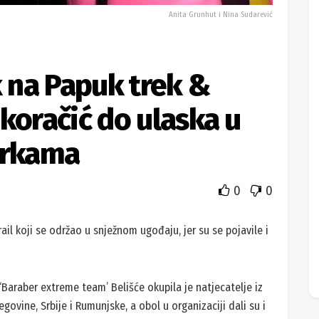
Anita Grunhut i Nina Sudarević
k na Papuk trek &
a koračić do ulaska u
trkama
0
0
trail koji se održao u snježnom ugođaju, jer su se pojavile i
‘Baraber extreme team’ Belišće okupila je natjecatelje iz
govine, Srbije i Rumunjske, a obol u organizaciji dali su i