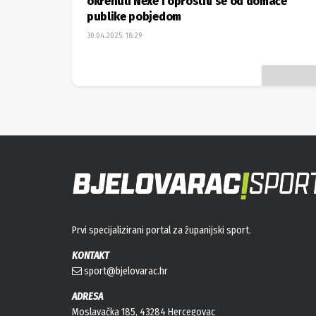
okrenuli Nexe i oprostili se od domaće
publike pobjedom
30.04.2025. 18:29
Prvi specijalizirani portal za županijski sport.
KONTAKT
sport@bjelovarac.hr
ADRESA
Moslavačka 185, 43284 Hercegovac