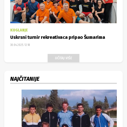
KUGLANJE
Uskrsni turnir rekreativaca pripao Šumarima
30.04.2025. 12:18
UČITAJ VIŠE
NAJČITANIJE