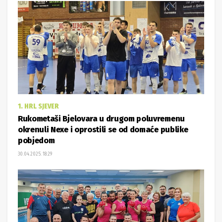
1. HRL SJEVER
Rukometaši Bjelovara u drugom poluvremenu
okrenuli Nexe i oprostili se od domaće publike
pobjedom
30.04.2025. 18:29