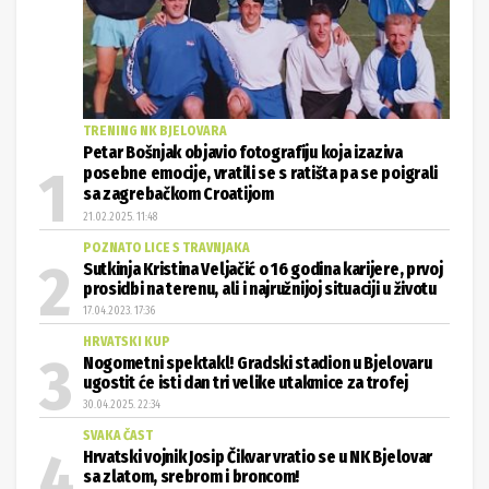
TRENING NK BJELOVARA
Petar Bošnjak objavio fotografiju koja izaziva
posebne emocije, vratili se s ratišta pa se poigrali
sa zagrebačkom Croatijom
21.02.2025. 11:48
POZNATO LICE S TRAVNJAKA
Sutkinja Kristina Veljačić o 16 godina karijere, prvoj
prosidbi na terenu, ali i najružnijoj situaciji u životu
17.04.2023. 17:36
HRVATSKI KUP
Nogometni spektakl! Gradski stadion u Bjelovaru
ugostit će isti dan tri velike utakmice za trofej
30.04.2025. 22:34
SVAKA ČAST
Hrvatski vojnik Josip Čikvar vratio se u NK Bjelovar
sa zlatom, srebrom i broncom!