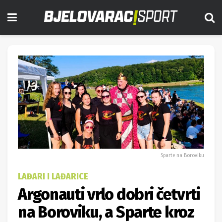
Sparte na Boroviku
LAĐARI I LAĐARICE
Argonauti vrlo dobri četvrti
na Boroviku, a Sparte kroz