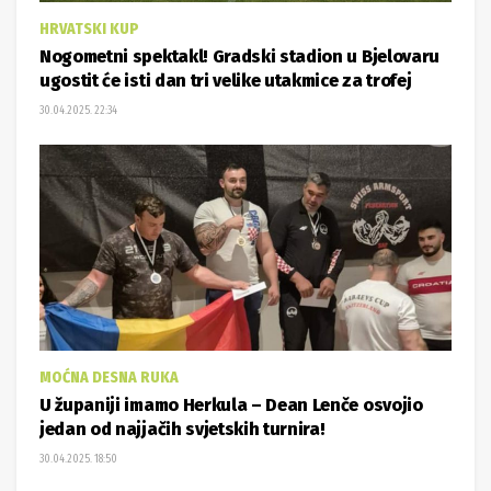
HRVATSKI KUP
Nogometni spektakl! Gradski stadion u Bjelovaru
ugostit će isti dan tri velike utakmice za trofej
30.04.2025. 22:34
MOĆNA DESNA RUKA
U županiji imamo Herkula – Dean Lenče osvojio
jedan od najjačih svjetskih turnira!
30.04.2025. 18:50