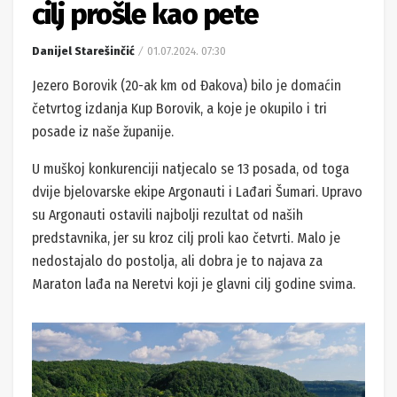
cilj prošle kao pete
Danijel Starešinčić
01.07.2024. 07:30
Jezero Borovik (20-ak km od Đakova) bilo je domaćin
četvrtog izdanja Kup Borovik, a koje je okupilo i tri
posade iz naše županije.
U muškoj konkurenciji natjecalo se 13 posada, od toga
dvije bjelovarske ekipe Argonauti i Lađari Šumari. Upravo
su Argonauti ostavili najbolji rezultat od naših
predstavnika, jer su kroz cilj proli kao četvrti. Malo je
nedostajalo do postolja, ali dobra je to najava za
Maraton lađa na Neretvi koji je glavni cilj godine svima.