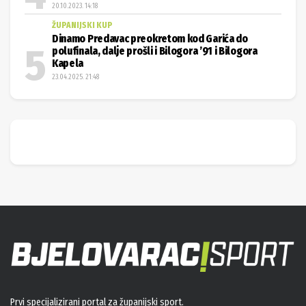
20.10.2023. 14:18
ŽUPANIJSKI KUP
Dinamo Predavac preokretom kod Garića do
polufinala, dalje prošli i Bilogora ’91 i Bilogora
Kapela
23.04.2025. 21:48
Prvi specijalizirani portal za županijski sport.