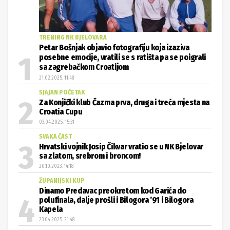
TRENING NK BJELOVARA
Petar Bošnjak objavio fotografiju koja izaziva
posebne emocije, vratili se s ratišta pa se poigrali
sa zagrebačkom Croatijom
21.02.2025. 11:48
SJAJAN POČETAK
Za Konjički klub Čazma prva, druga i treća mjesta na
Croatia Cupu
03.04.2025. 15:31
SVAKA ČAST
Hrvatski vojnik Josip Čikvar vratio se u NK Bjelovar
sa zlatom, srebrom i broncom!
20.10.2023. 14:18
ŽUPANIJSKI KUP
Dinamo Predavac preokretom kod Garića do
polufinala, dalje prošli i Bilogora ’91 i Bilogora
Kapela
23.04.2025. 21:48