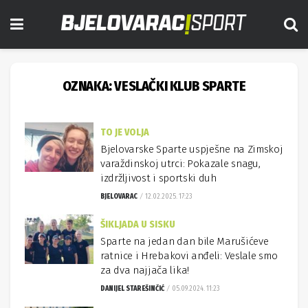
OZNAKA:
VESLAČKI KLUB SPARTE
TO JE VOLJA
Bjelovarske Sparte uspješne na Zimskoj
varaždinskoj utrci: Pokazale snagu,
izdržljivost i sportski duh
BJELOVARAC
12.02.2025. 17:23
ŠIKLJADA U SISKU
Sparte na jedan dan bile Marušićeve
ratnice i Hrebakovi anđeli: Veslale smo
za dva najjača lika!
DANIJEL STAREŠINČIĆ
05.09.2024. 11:23