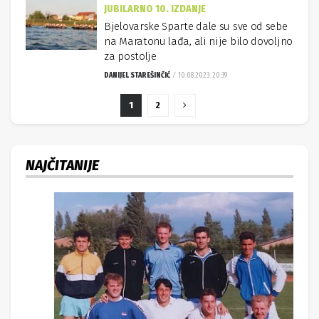
JUBILARNO 10. IZDANJE
Bjelovarske Sparte dale su sve od sebe
na Maratonu lađa, ali nije bilo dovoljno
za postolje
DANIJEL STAREŠINČIĆ
10.08.2023. 20:39
1
2
NAJČITANIJE