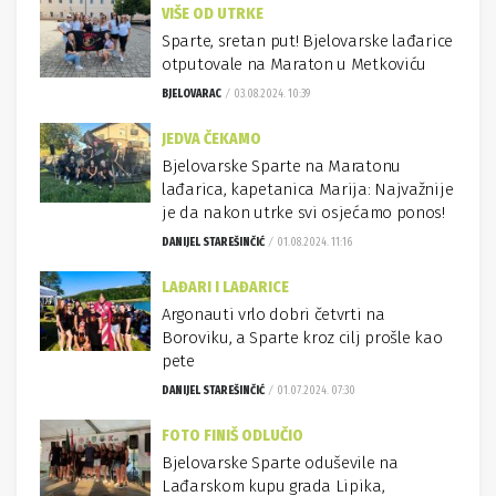
VIŠE OD UTRKE
Sparte, sretan put! Bjelovarske lađarice
otputovale na Maraton u Metkoviću
BJELOVARAC
03.08.2024. 10:39
JEDVA ČEKAMO
Bjelovarske Sparte na Maratonu
lađarica, kapetanica Marija: Najvažnije
je da nakon utrke svi osjećamo ponos!
DANIJEL STAREŠINČIĆ
01.08.2024. 11:16
LAĐARI I LAĐARICE
Argonauti vrlo dobri četvrti na
Boroviku, a Sparte kroz cilj prošle kao
pete
DANIJEL STAREŠINČIĆ
01.07.2024. 07:30
FOTO FINIŠ ODLUČIO
Bjelovarske Sparte oduševile na
Lađarskom kupu grada Lipika,