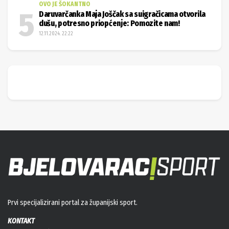
OVO JE ŠOKANTNO
Daruvarčanka Maja Joščak sa suigračicama otvorila
dušu, potresno priopćenje: Pomozite nam!
12.11.2024. 22:22
Prvi specijalizirani portal za županijski sport.
KONTAKT