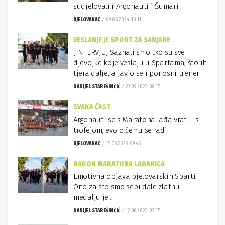
sudjelovali i Argonauti i Šumari
BJELOVARAC
09.06.2024. 10:11
VESLANJE JE SPORT ZA SANJARE
[INTERVJU] Saznali smo tko su sve
djevojke koje veslaju u Spartama, što ih
tjera dalje, a javio se i ponosni trener
DANIJEL STAREŠINČIĆ
27.09.2023. 08:45
SVAKA ČAST
Argonauti se s Maratona lađa vratili s
trofejom, evo o čemu se radi!
BJELOVARAC
15.08.2023. 09:46
NAKON MARATONA LAĐARICA
Emotivna objava bjelovarskih Sparti:
Ono za što smo sebi dale zlatnu
medalju je…
DANIJEL STAREŠINČIĆ
12.08.2023. 07:45