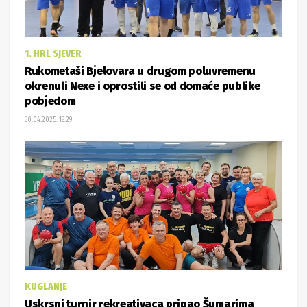
1. HRL SJEVER
Rukometaši Bjelovara u drugom poluvremenu
okrenuli Nexe i oprostili se od domaće publike
pobjedom
30.04.2025. 18:29
KUGLANJE
Uskrsni turnir rekreativaca pripao Šumarima