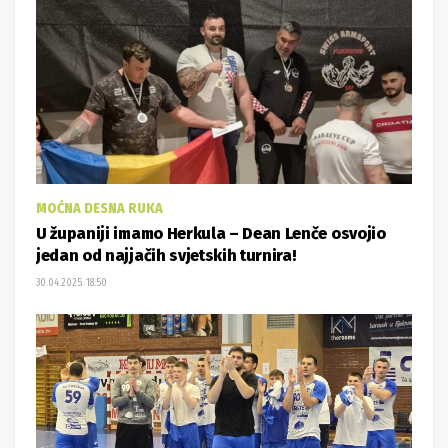
MOĆNA DESNA RUKA
U županiji imamo Herkula – Dean Lenče osvojio
jedan od najjačih svjetskih turnira!
30.04.2025. 18:50