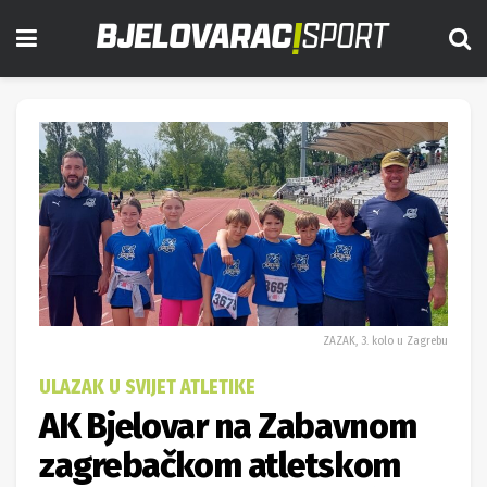
ZAZAK, 3. kolo u Zagrebu
ULAZAK U SVIJET ATLETIKE
AK Bjelovar na Zabavnom
zagrebačkom atletskom