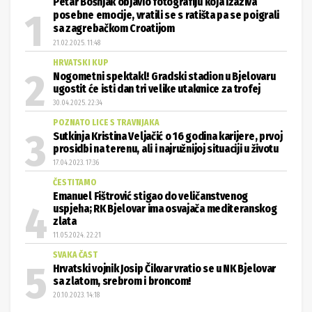
Petar Bošnjak objavio fotografiju koja izaziva
posebne emocije, vratili se s ratišta pa se poigrali
sa zagrebačkom Croatijom
21.02.2025. 11:48
HRVATSKI KUP
Nogometni spektakl! Gradski stadion u Bjelovaru
ugostit će isti dan tri velike utakmice za trofej
30.04.2025. 22:34
POZNATO LICE S TRAVNJAKA
Sutkinja Kristina Veljačić o 16 godina karijere, prvoj
prosidbi na terenu, ali i najružnijoj situaciji u životu
17.04.2023. 17:36
ČESTITAMO
Emanuel Fištrović stigao do veličanstvenog
uspjeha; RK Bjelovar ima osvajača mediteranskog
zlata
11.05.2024. 22:21
SVAKA ČAST
Hrvatski vojnik Josip Čikvar vratio se u NK Bjelovar
sa zlatom, srebrom i broncom!
20.10.2023. 14:18