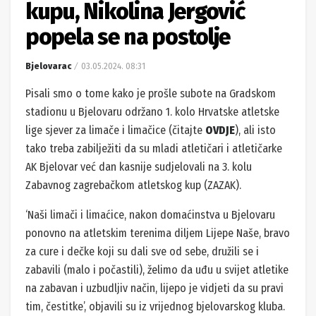
kupu, Nikolina Jergović
popela se na postolje
Bjelovarac
03.05.2024. 08:31
Pisali smo o tome kako je prošle subote na Gradskom
stadionu u Bjelovaru održano 1. kolo Hrvatske atletske
lige sjever za limače i limačice (čitajte
OVDJE
), ali isto
tako treba zabilježiti da su mladi atletičari i atletičarke
AK Bjelovar već dan kasnije sudjelovali na 3. kolu
Zabavnog zagrebačkom atletskog kup (ZAZAK).
‘Naši limači i limaćice, nakon domaćinstva u Bjelovaru
ponovno na atletskim terenima diljem Lijepe Naše, bravo
za cure i dečke koji su dali sve od sebe, družili se i
zabavili (malo i počastili), želimo da uđu u svijet atletike
na zabavan i uzbudljiv način, lijepo je vidjeti da su pravi
tim, čestitke’, objavili su iz vrijednog bjelovarskog kluba.