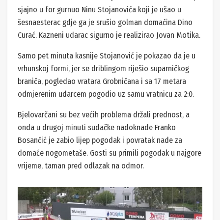
sjajno u for gurnuo Ninu Stojanovića koji je ušao u
šesnaesterac gdje ga je srušio golman domaćina Dino
Curać. Kazneni udarac sigurno je realizirao Jovan Motika.
Samo pet minuta kasnije Stojanović je pokazao da je u
vrhunskoj formi, jer se driblingom riješio suparničkog
braniča, pogledao vratara Grobničana i sa 17 metara
odmjerenim udarcem pogodio uz samu vratnicu za 2:0.
Bjelovarčani su bez većih problema držali prednost, a
onda u drugoj minuti sudačke nadoknade Franko
Bosančić je zabio lijep pogodak i povratak nade za
domaće nogometaše. Gosti su primili pogodak u najgore
vrijeme, taman pred odlazak na odmor.