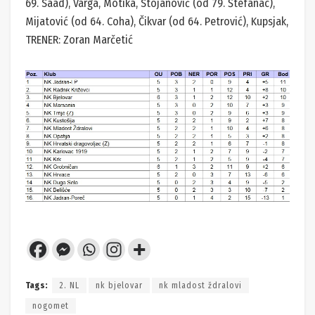
69. Saad), Varga, Motika, Stojanović (od 79. Štefanac),
Mijatović (od 64. Coha), Čikvar (od 64. Petrović), Kupsjak,
TRENER: Zoran Marčetić
Tags:
2. NL
nk bjelovar
nk mladost ždralovi
nogomet