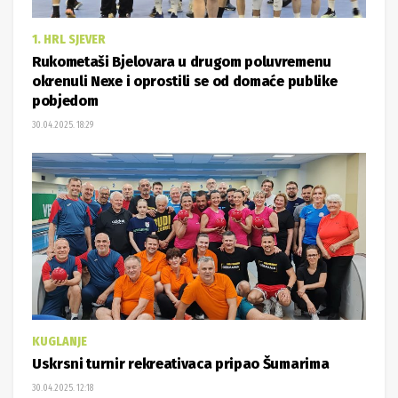
1. HRL SJEVER
Rukometaši Bjelovara u drugom poluvremenu
okrenuli Nexe i oprostili se od domaće publike
pobjedom
30.04.2025. 18:29
KUGLANJE
Uskrsni turnir rekreativaca pripao Šumarima
30.04.2025. 12:18