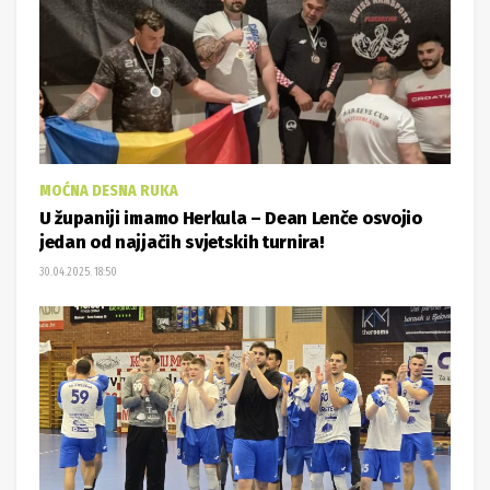
MOĆNA DESNA RUKA
U županiji imamo Herkula – Dean Lenče osvojio
jedan od najjačih svjetskih turnira!
30.04.2025. 18:50