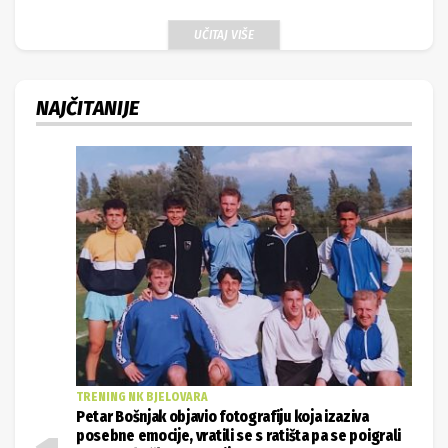
UČITAJ VIŠE
NAJČITANIJE
TRENING NK BJELOVARA
Petar Bošnjak objavio fotografiju koja izaziva
posebne emocije, vratili se s ratišta pa se poigrali