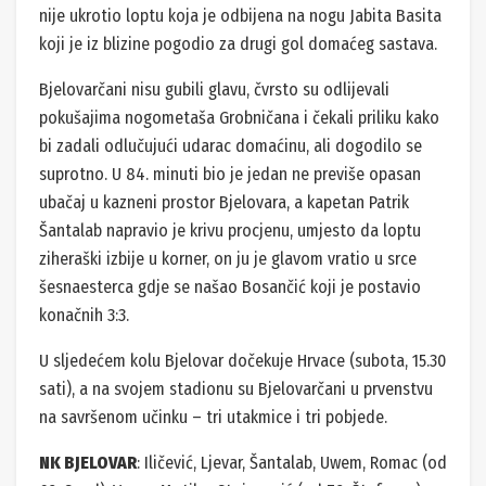
nije ukrotio loptu koja je odbijena na nogu Jabita Basita
koji je iz blizine pogodio za drugi gol domaćeg sastava.
Bjelovarčani nisu gubili glavu, čvrsto su odlijevali
pokušajima nogometaša Grobničana i čekali priliku kako
bi zadali odlučujući udarac domaćinu, ali dogodilo se
suprotno. U 84. minuti bio je jedan ne previše opasan
ubačaj u kazneni prostor Bjelovara, a kapetan Patrik
Šantalab napravio je krivu procjenu, umjesto da loptu
ziheraški izbije u korner, on ju je glavom vratio u srce
šesnaesterca gdje se našao Bosančić koji je postavio
konačnih 3:3.
U sljedećem kolu Bjelovar dočekuje Hrvace (subota, 15.30
sati), a na svojem stadionu su Bjelovarčani u prvenstvu
na savršenom učinku – tri utakmice i tri pobjede.
NK BJELOVAR
: Iličević, Ljevar, Šantalab, Uwem, Romac (od