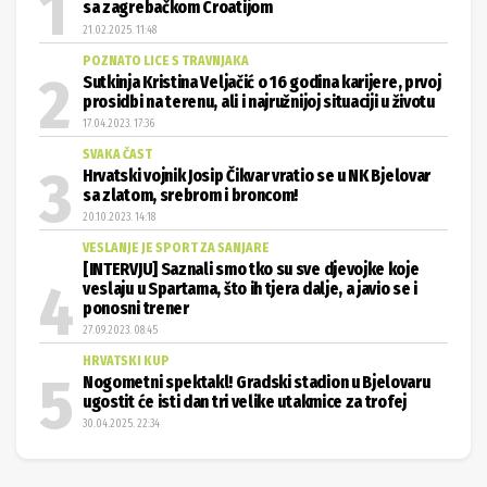
sa zagrebačkom Croatijom
21.02.2025. 11:48
POZNATO LICE S TRAVNJAKA
Sutkinja Kristina Veljačić o 16 godina karijere, prvoj
prosidbi na terenu, ali i najružnijoj situaciji u životu
17.04.2023. 17:36
SVAKA ČAST
Hrvatski vojnik Josip Čikvar vratio se u NK Bjelovar
sa zlatom, srebrom i broncom!
20.10.2023. 14:18
VESLANJE JE SPORT ZA SANJARE
[INTERVJU] Saznali smo tko su sve djevojke koje
veslaju u Spartama, što ih tjera dalje, a javio se i
ponosni trener
27.09.2023. 08:45
HRVATSKI KUP
Nogometni spektakl! Gradski stadion u Bjelovaru
ugostit će isti dan tri velike utakmice za trofej
30.04.2025. 22:34