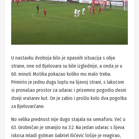
U nastavku dvoboja bilo je opasnih situacija s obje
strane, one od Bjelovara su bile izglednije, a onda je u
60. minuti Motika pokazao koliko mu malo treba.
Primirio je jednu dugu loptu na lijevoj strani, s lakoćom
si pronašao prostor za udarac i prizemno pogodio desni
donji vratarev kut. On je zabio i prošlo kolo dva pogotka
za Bjelovarčane.
No velika prednost nije dugo stajala na semaforu. Već u
63. Grobničan je smanjio na 3:2. Na jedan udarac s lijeva
iskosa mladi golman Gabriel Iličević lošije je reagirao,