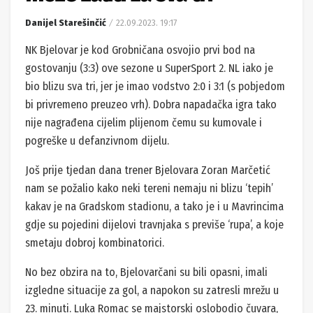
Danijel Starešinčić
22.09.2023. 19:17
NK Bjelovar je kod Grobničana osvojio prvi bod na
gostovanju (3:3) ove sezone u SuperSport 2. NL iako je
bio blizu sva tri, jer je imao vodstvo 2:0 i 3:1 (s pobjedom
bi privremeno preuzeo vrh). Dobra napadačka igra tako
nije nagrađena cijelim plijenom čemu su kumovale i
pogreške u defanzivnom dijelu.
Još prije tjedan dana trener Bjelovara Zoran Marčetić
nam se požalio kako neki tereni nemaju ni blizu ‘tepih’
kakav je na Gradskom stadionu, a tako je i u Mavrincima
gdje su pojedini dijelovi travnjaka s previše ‘rupa’, a koje
smetaju dobroj kombinatorici.
No bez obzira na to, Bjelovarčani su bili opasni, imali
izgledne situacije za gol, a napokon su zatresli mrežu u
23. minuti. Luka Romac se majstorski oslobodio čuvara,