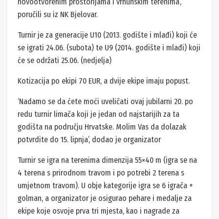
novootvorenim prostorijama i vrhunskim terenima’,
poručili su iz NK Bjelovar.
Turnir je za generacije U10 (2013. godište i mlađi) koji će
se igrati 24.06. (subota) te U9 (2014. godište i mlađi) koji
će se održati 25.06. (nedjelja)
Kotizacija po ekipi 70 EUR, a dvije ekipe imaju popust.
‘Nadamo se da ćete moći uveličati ovaj jubilarni 20. po
redu turnir limača koji je jedan od najstarijih za ta
godišta na području Hrvatske. Molim Vas da dolazak
potvrdite do 15. lipnja’, dodao je organizator
Turnir se igra na terenima dimenzija 55×40 m (igra se na
4 terena s prirodnom travom i po potrebi 2 terena s
umjetnom travom). U obje kategorije igra se 6 igrača +
golman, a organizator je osigurao pehare i medalje za
ekipe koje osvoje prva tri mjesta, kao i nagrade za