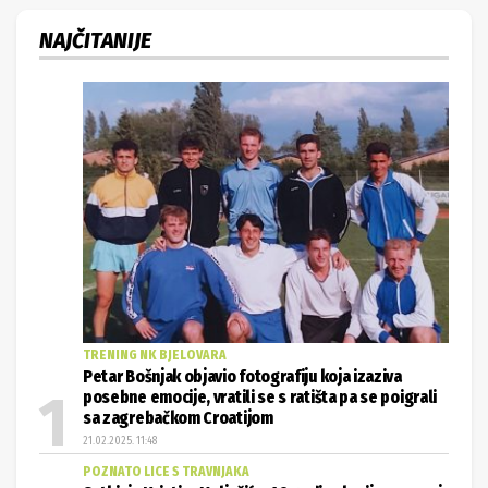
NAJČITANIJE
TRENING NK BJELOVARA
Petar Bošnjak objavio fotografiju koja izaziva
posebne emocije, vratili se s ratišta pa se poigrali
sa zagrebačkom Croatijom
21.02.2025. 11:48
POZNATO LICE S TRAVNJAKA