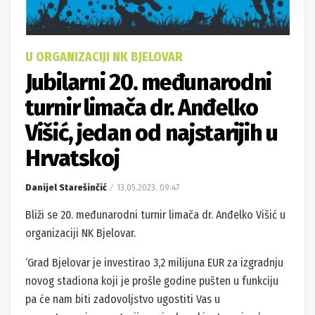
U ORGANIZACIJI NK BJELOVAR
Jubilarni 20. međunarodni
turnir limača dr. Anđelko
Višić, jedan od najstarijih u
Hrvatskoj
Danijel Starešinčić
13.05.2023. 09:47
Bliži se 20. međunarodni turnir limača dr. Anđelko Višić u
organizaciji NK Bjelovar.
‘Grad Bjelovar je investirao 3,2 milijuna EUR za izgradnju
novog stadiona koji je prošle godine pušten u funkciju
pa će nam biti zadovoljstvo ugostiti Vas u