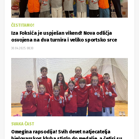
ČESTITAMO!
Iza Foksića je uspješan vikend! Nova odličja
osvojena na dva turnira i veliko sportsko srce
30.04.2025. 08:30
SVAKA ČAST
Omegina rapsodija! Svih devet natjecatelja
bjelovarskog kluba stiglo do medalje, a četiri su