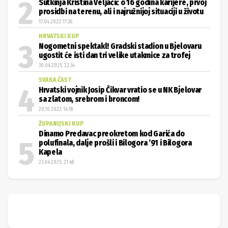
Sutkinja Kristina Veljačić o 16 godina karijere, prvoj
prosidbi na terenu, ali i najružnijoj situaciji u životu
17.04.2023. 17:36
HRVATSKI KUP
Nogometni spektakl! Gradski stadion u Bjelovaru
ugostit će isti dan tri velike utakmice za trofej
30.04.2025. 22:34
SVAKA ČAST
Hrvatski vojnik Josip Čikvar vratio se u NK Bjelovar
sa zlatom, srebrom i broncom!
20.10.2023. 14:18
ŽUPANIJSKI KUP
Dinamo Predavac preokretom kod Garića do
polufinala, dalje prošli i Bilogora ’91 i Bilogora
Kapela
23.04.2025. 21:48