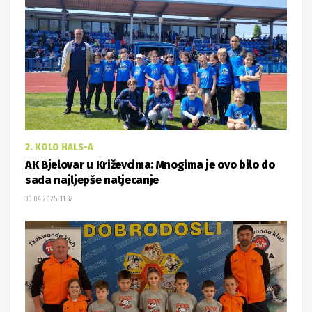
2. KOLO HALS-A
AK Bjelovar u Križevcima: Mnogima je ovo bilo do
sada najljepše natjecanje
30.04.2025. 11:37