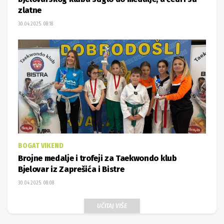
zlatne
30.04.2025. 08:18
BOGAT VIKEND
Brojne medalje i trofeji za Taekwondo klub
Bjelovar iz Zaprešića i Bistre
30.04.2025. 08:08
UČITAJ VIŠE