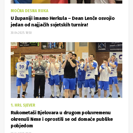
MOĆNA DESNA RUKA
U županiji imamo Herkula – Dean Lenče osvojio
jedan od najjačih svjetskih turnira!
30.04.2025. 18:50
1. HRL SJEVER
Rukometaši Bjelovara u drugom poluvremenu
okrenuli Nexe i oprostili se od domaće publike
pobjedom