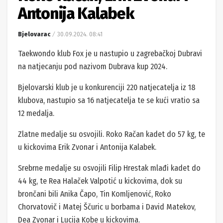
Antonija Kalabek
Bjelovarac
30.09.2024. 08:41
Taekwondo klub Fox je u nastupio u zagrebačkoj Dubravi
na natjecanju pod nazivom Dubrava kup 2024.
Bjelovarski klub je u konkurenciji 220 natjecatelja iz 18
klubova, nastupio sa 16 natjecatelja te se kući vratio sa
12 medalja.
Zlatne medalje su osvojili. Roko Račan kadet do 57 kg, te
u kickovima Erik Zvonar i Antonija Kalabek.
Srebrne medalje su osvojili Filip Hrestak mlađi kadet do
44 kg, te Rea Halaček Valpotić u kickovima, dok su
brončani bili Anika Čapo, Tin Komljenović, Roko
Chorvatovič i Matej Ščuric u borbama i David Matekov,
Dea Zvonar i Lucija Kobe u kickovima.