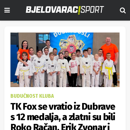
BUDUĆNOST KLUBA
TK Fox se vratio iz Dubrave
s 12 medalja, a zlatni su bili
Roko Račan, Erik Zvonar i