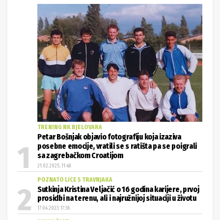
TRENING NK BJELOVARA
Petar Bošnjak objavio fotografiju koja izaziva
posebne emocije, vratili se s ratišta pa se poigrali
sa zagrebačkom Croatijom
21.02.2025. 11:48
POZNATO LICE S TRAVNJAKA
Sutkinja Kristina Veljačić o 16 godina karijere, prvoj
prosidbi na terenu, ali i najružnijoj situaciji u životu
17.04.2023. 17:36