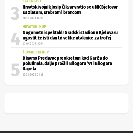
SVAKA ČAST
Hrvatski vojnik Josip Čikvar vratio se u NK Bjelovar
sa zlatom, srebrom i broncom!
20.10.2023. 14:18
HRVATSKI KUP
Nogometni spektakl! Gradski stadion u Bjelovaru
ugostit će isti dan tri velike utakmice za trofej
30.04.2025. 22:34
ŽUPANIJSKI KUP
Dinamo Predavac preokretom kod Garića do
polufinala, dalje prošli i Bilogora ’91 i Bilogora
Kapela
23.04.2025. 21:48