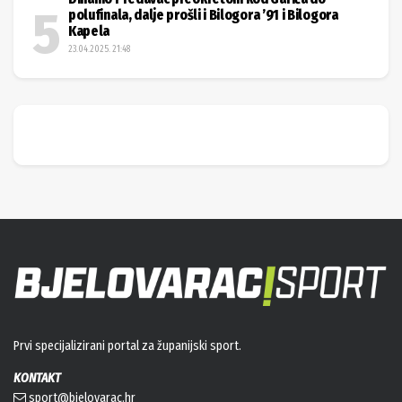
polufinala, dalje prošli i Bilogora ’91 i Bilogora
Kapela
23.04.2025. 21:48
Prvi specijalizirani portal za županijski sport.
KONTAKT
sport@bjelovarac.hr