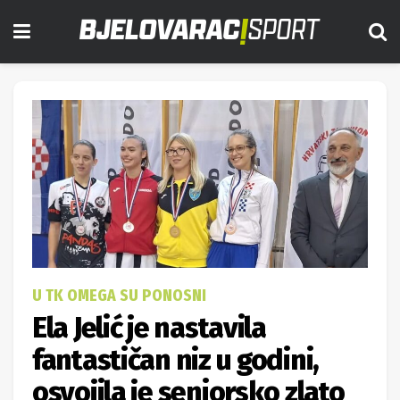
U TK OMEGA SU PONOSNI
Ela Jelić je nastavila
fantastičan niz u godini,
osvojila je seniorsko zlato