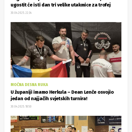
ugostit će isti dan tri velike utakmice za trofej
30.04.2025. 22:34
MOĆNA DESNA RUKA
U županiji imamo Herkula – Dean Lenče osvojio
jedan od najjačih svjetskih turnira!
30.04.2025. 18:50