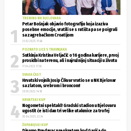
TRENING NK BJELOVARA
Petar Bošnjak objavio fotografiju koja izaziva
posebne emocije, vratili se s ratišta pa se poigrali
sa zagrebačkom Croatijom
21.02.2025. 11:48
POZNATO LICE S TRAVNJAKA
Sutkinja Kristina Veljačić o 16 godina karijere, prvoj
prosidbi na terenu, ali i najružnijoj situaciji u životu
17.04.2023. 17:36
SVAKA ČAST
Hrvatski vojnik Josip Čikvar vratio se u NK Bjelovar
sa zlatom, srebrom i broncom!
20.10.2023. 14:18
HRVATSKI KUP
Nogometni spektakl! Gradski stadion u Bjelovaru
ugostit će isti dan tri velike utakmice za trofej
30.04.2025. 22:34
ŽUPANIJSKI KUP
Dinamo Predavac preokretom kod Garića do