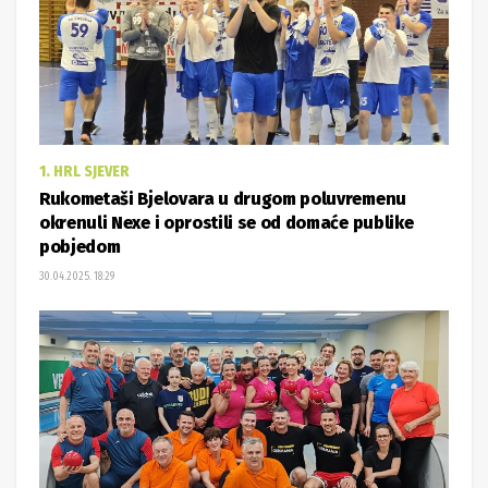
1. HRL SJEVER
Rukometaši Bjelovara u drugom poluvremenu
okrenuli Nexe i oprostili se od domaće publike
pobjedom
30.04.2025. 18:29