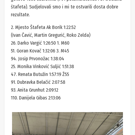
štafeta). Sudjelovali smo i mi te ostvarili dosta dobre
rezultate.
2. Mjesto Štafeta Ak Borik 1:22:52
(Ivan Čavić, Martin Gregurić, Roko Zelda)
26. Darko Vargić 1:26:50 1. M60
51. Goran Kovač 1:32:06 3. M45
94. Josip Prvonožac 1:38:04
25. Monika Vinković Suljić 1:51:38
47. Renata Butužin 1:57:19 Ž55
91. Dubravka Belačić 2:07:58
93. Anita Grunhut 2:09:12
110. Danijela Gibas 2:13:06