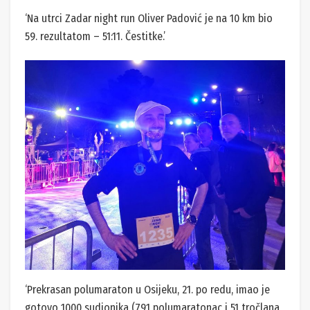
‘Na utrci Zadar night run Oliver Padović je na 10 km bio
59. rezultatom – 51:11. Čestitke.’
‘Prekrasan polumaraton u Osijeku, 21. po redu, imao je
gotovo 1000 sudionika (791 polumaratonac i 51 tročlana