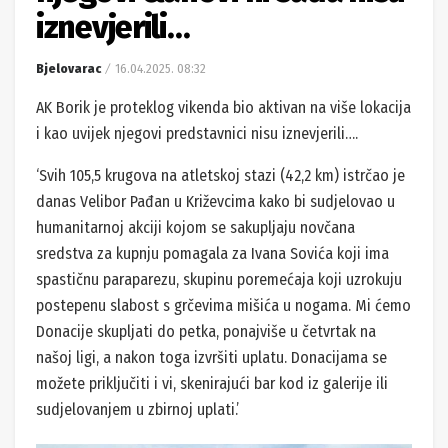
iznevjerili…
Bjelovarac
16.04.2025. 08:32
AK Borik je proteklog vikenda bio aktivan na više lokacija
i kao uvijek njegovi predstavnici nisu iznevjerili….
‘Svih 105,5 krugova na atletskoj stazi (42,2 km) istrčao je
danas Velibor Pađan u Križevcima kako bi sudjelovao u
humanitarnoj akciji kojom se sakupljaju novčana
sredstva za kupnju pomagala za Ivana Sovića koji ima
spastičnu paraparezu, skupinu poremećaja koji uzrokuju
postepenu slabost s grčevima mišića u nogama. Mi ćemo
Donacije skupljati do petka, ponajviše u četvrtak na
našoj ligi, a nakon toga izvršiti uplatu. Donacijama se
možete priključiti i vi, skenirajući bar kod iz galerije ili
sudjelovanjem u zbirnoj uplati.’