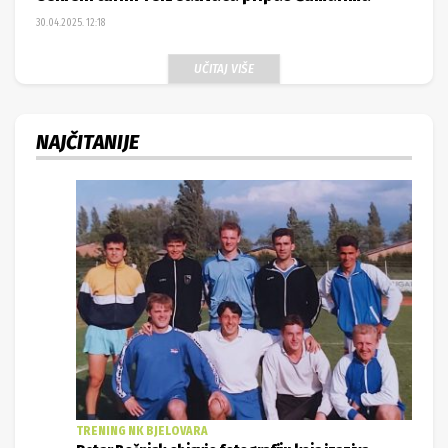
30.04.2025. 12:18
UČITAJ VIŠE
NAJČITANIJE
TRENING NK BJELOVARA
Petar Bošnjak objavio fotografiju koja izaziva