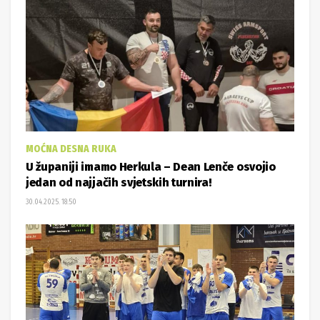
MOĆNA DESNA RUKA
U županiji imamo Herkula – Dean Lenče osvojio
jedan od najjačih svjetskih turnira!
30.04.2025. 18:50