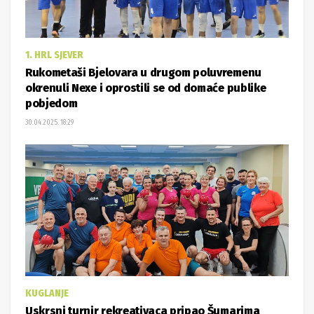
1. HRL SJEVER
Rukometaši Bjelovara u drugom poluvremenu
okrenuli Nexe i oprostili se od domaće publike
pobjedom
30.04.2025. 18:29
KUGLANJE
Uskrsni turnir rekreativaca pripao Šumarima