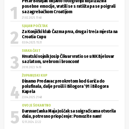
posebne emocije, vratili se s ratišta pa se poigrali
sa zagrebačkom Croatijom
21.02.2025. 11:48
SJAJAN POČETAK
Za Konjički klub Čazma prva, druga i treća mjesta na
Croatia Cupu
03.04.2025. 15:31
SVAKA ČAST
Hrvatski vojnik Josip Čikvar vratio se u NK Bjelovar
sa zlatom, srebrom i broncom!
20.10.2023. 14:18
ŽUPANIJSKI KUP
Dinamo Predavac preokretom kod Garića do
polufinala, dalje prošli i Bilogora ’91 i Bilogora
Kapela
23.04.2025. 21:48
OVO JE ŠOKANTNO
Daruvarčanka Maja Joščak sa suigračicama otvorila
dušu, potresno priopćenje: Pomozite nam!
12.11.2024. 22:22