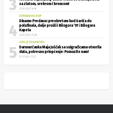
sa zlatom, srebrom i broncom!
20.10.2023. 14:18
ŽUPANIJSKI KUP
Dinamo Predavac preokretom kod Garića do
polufinala, dalje prošli i Bilogora ’91 i Bilogora
Kapela
23.04.2025. 21:48
OVO JE ŠOKANTNO
Daruvarčanka Maja Joščak sa suigračicama otvorila
dušu, potresno priopćenje: Pomozite nam!
12.11.2024. 22:22