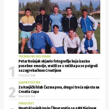
TRENING NK BJELOVARA
Petar Bošnjak objavio fotografiju koja izaziva
posebne emocije, vratili se s ratišta pa se poigrali
sa zagrebačkom Croatijom
21.02.2025. 11:48
SJAJAN POČETAK
Za Konjički klub Čazma prva, druga i treća mjesta na
Croatia Cupu
03.04.2025. 15:31
SVAKA ČAST
Hrvatski vojnik Josip Čikvar vratio se u NK Bjelovar