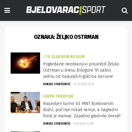
OZNAKA:
ŽELJKO OSTRMAN
I TO SLABIJOM NOGOM
Pogledajte neobranjivi projektil! Željko
Ostrman u dresu Bilogore ’91 zabio
jednu od najljepših golčina karijere
DANIJEL STAREŠINČIĆ
22.03.2025. 10:33
LIJEPA TRADICIJA
Najavljen turnir 45. MNT Bjelovarski
Božić, počinje nikad ranije, a nagradni
fond je mamac: Zajedno gradimo brend!
DANIJEL STAREŠINČIĆ
14.11.2024. 22:08