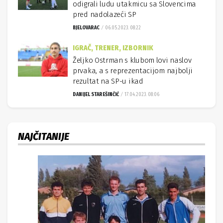
odigrali ludu utakmicu sa Slovencima
pred nadolazeći SP
BJELOVARAC
06.05.2023. 08:22
IGRAČ, TRENER, IZBORNIK
Željko Ostrman s klubom lovi naslov
prvaka, a s reprezentacijom najbolji
rezultat na SP-u ikad
DANIJEL STAREŠINČIĆ
17.04.2023. 08:06
NAJČITANIJE