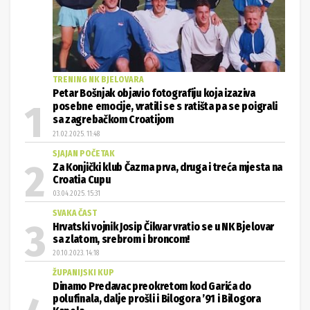
TRENING NK BJELOVARA
Petar Bošnjak objavio fotografiju koja izaziva
posebne emocije, vratili se s ratišta pa se poigrali
sa zagrebačkom Croatijom
21.02.2025. 11:48
SJAJAN POČETAK
Za Konjički klub Čazma prva, druga i treća mjesta na
Croatia Cupu
03.04.2025. 15:31
SVAKA ČAST
Hrvatski vojnik Josip Čikvar vratio se u NK Bjelovar
sa zlatom, srebrom i broncom!
20.10.2023. 14:18
ŽUPANIJSKI KUP
Dinamo Predavac preokretom kod Garića do
polufinala, dalje prošli i Bilogora ’91 i Bilogora