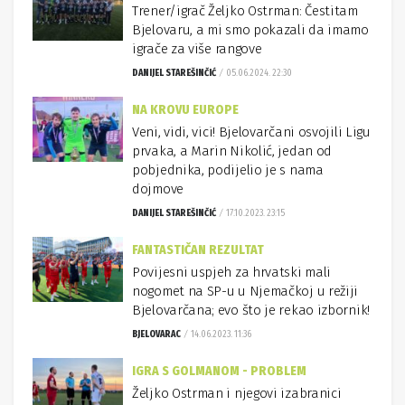
Trener/igrač Željko Ostrman: Čestitam
Bjelovaru, a mi smo pokazali da imamo
igrače za više rangove
DANIJEL STAREŠINČIĆ
05.06.2024. 22:30
NA KROVU EUROPE
Veni, vidi, vici! Bjelovarčani osvojili Ligu
prvaka, a Marin Nikolić, jedan od
pobjednika, podijelio je s nama
dojmove
DANIJEL STAREŠINČIĆ
17.10.2023. 23:15
FANTASTIČAN REZULTAT
Povijesni uspjeh za hrvatski mali
nogomet na SP-u u Njemačkoj u režiji
Bjelovarčana; evo što je rekao izbornik!
BJELOVARAC
14.06.2023. 11:36
IGRA S GOLMANOM - PROBLEM
Željko Ostrman i njegovi izabranici