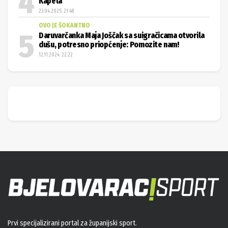
Kapela
23.04.2025. 21:48
OVO JE ŠOKANTNO
Daruvarčanka Maja Joščak sa suigračicama otvorila
dušu, potresno priopćenje: Pomozite nam!
12.11.2024. 22:22
Prvi specijalizirani portal za županijski sport.