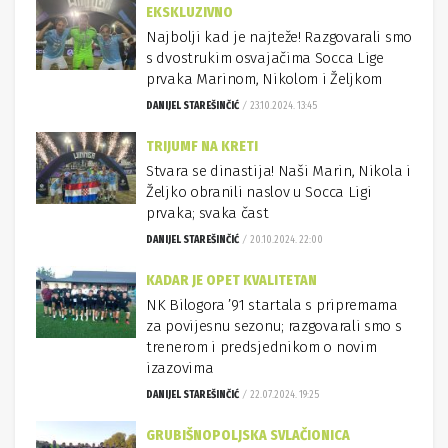
EKSKLUZIVNO
Najbolji kad je najteže! Razgovarali smo
s dvostrukim osvajačima Socca Lige
prvaka Marinom, Nikolom i Željkom
DANIJEL STAREŠINČIĆ
23.10.2024. 13:45
TRIJUMF NA KRETI
Stvara se dinastija! Naši Marin, Nikola i
Željko obranili naslov u Socca Ligi
prvaka; svaka čast
DANIJEL STAREŠINČIĆ
20.10.2024. 22:00
KADAR JE OPET KVALITETAN
NK Bilogora ’91 startala s pripremama
za povijesnu sezonu; razgovarali smo s
trenerom i predsjednikom o novim
izazovima
DANIJEL STAREŠINČIĆ
22.07.2024. 19:25
GRUBIŠNOPOLJSKA SVLAČIONICA