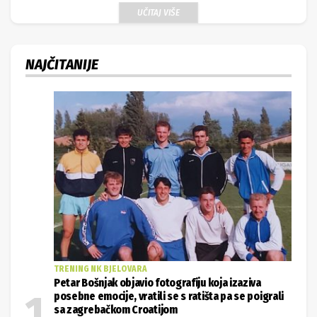
UČITAJ VIŠE
NAJČITANIJE
TRENING NK BJELOVARA
Petar Bošnjak objavio fotografiju koja izaziva
posebne emocije, vratili se s ratišta pa se poigrali
sa zagrebačkom Croatijom