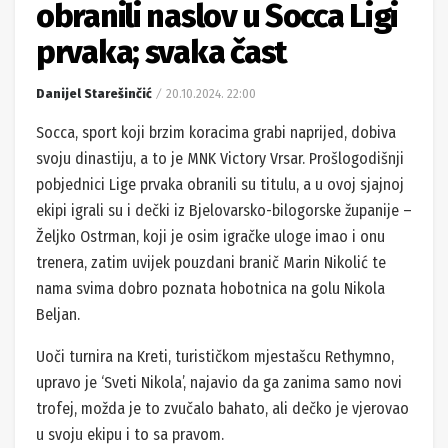
obranili naslov u Socca Ligi
prvaka; svaka čast
Danijel Starešinčić
20.10.2024. 22:00
Socca, sport koji brzim koracima grabi naprijed, dobiva
svoju dinastiju, a to je MNK Victory Vrsar. Prošlogodišnji
pobjednici Lige prvaka obranili su titulu, a u ovoj sjajnoj
ekipi igrali su i dečki iz Bjelovarsko-bilogorske županije –
Željko Ostrman, koji je osim igračke uloge imao i onu
trenera, zatim uvijek pouzdani branič Marin Nikolić te
nama svima dobro poznata hobotnica na golu Nikola
Beljan.
Uoči turnira na Kreti, turističkom mjestašcu Rethymno,
upravo je ‘Sveti Nikola’, najavio da ga zanima samo novi
trofej, možda je to zvučalo bahato, ali dečko je vjerovao
u svoju ekipu i to sa pravom.