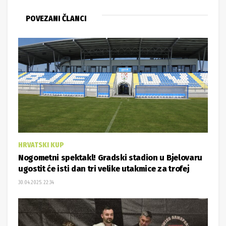
POVEZANI ČLANCI
HRVATSKI KUP
Nogometni spektakl! Gradski stadion u Bjelovaru
ugostit će isti dan tri velike utakmice za trofej
30.04.2025. 22:34