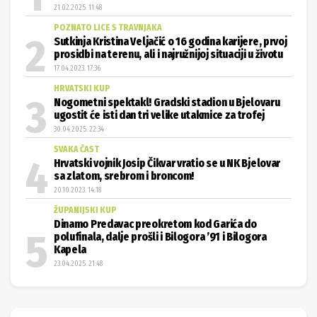
21.02.2025. 11:48
POZNATO LICE S TRAVNJAKA
Sutkinja Kristina Veljačić o 16 godina karijere, prvoj
prosidbi na terenu, ali i najružnijoj situaciji u životu
17.04.2023. 17:36
HRVATSKI KUP
Nogometni spektakl! Gradski stadion u Bjelovaru
ugostit će isti dan tri velike utakmice za trofej
30.04.2025. 22:34
SVAKA ČAST
Hrvatski vojnik Josip Čikvar vratio se u NK Bjelovar
sa zlatom, srebrom i broncom!
20.10.2023. 14:18
ŽUPANIJSKI KUP
Dinamo Predavac preokretom kod Garića do
polufinala, dalje prošli i Bilogora ’91 i Bilogora
Kapela
23.04.2025. 21:48