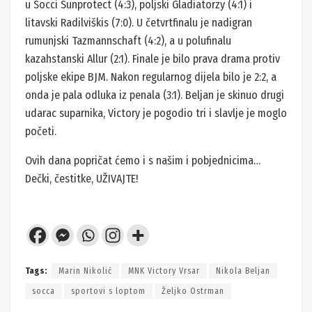
u Socci Sunprotect (4:3), poljski Gladiatorzy (4:1) i
litavski Radilviškis (7:0). U četvrtfinalu je nadigran
rumunjski Tazmannschaft (4:2), a u polufinalu
kazahstanski Allur (2:1). Finale je bilo prava drama protiv
poljske ekipe BJM. Nakon regularnog dijela bilo je 2:2, a
onda je pala odluka iz penala (3:1). Beljan je skinuo drugi
udarac suparnika, Victory je pogodio tri i slavlje je moglo
početi.
Ovih dana popričat ćemo i s našim i pobjednicima…
Dečki, čestitke, UŽIVAJTE!
Tags:
Marin Nikolić
MNK Victory Vrsar
Nikola Beljan
socca
sportovi s loptom
Željko Ostrman