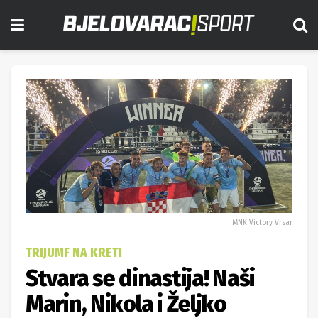
MNK Victory Vrsar
TRIJUMF NA KRETI
Stvara se dinastija! Naši
Marin, Nikola i Željko