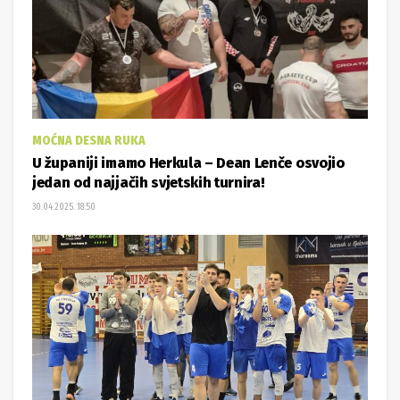
MOĆNA DESNA RUKA
U županiji imamo Herkula – Dean Lenče osvojio
jedan od najjačih svjetskih turnira!
30.04.2025. 18:50