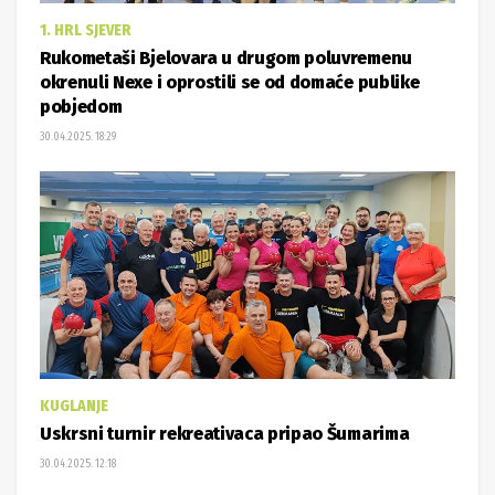
1. HRL SJEVER
Rukometaši Bjelovara u drugom poluvremenu
okrenuli Nexe i oprostili se od domaće publike
pobjedom
30.04.2025. 18:29
KUGLANJE
Uskrsni turnir rekreativaca pripao Šumarima
30.04.2025. 12:18