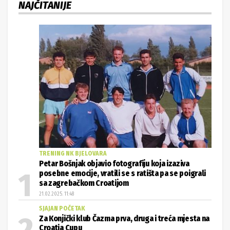
NAJČITANIJE
TRENING NK BJELOVARA
Petar Bošnjak objavio fotografiju koja izaziva
posebne emocije, vratili se s ratišta pa se poigrali
sa zagrebačkom Croatijom
21.02.2025. 11:48
SJAJAN POČETAK
Za Konjički klub Čazma prva, druga i treća mjesta na
Croatia Cupu