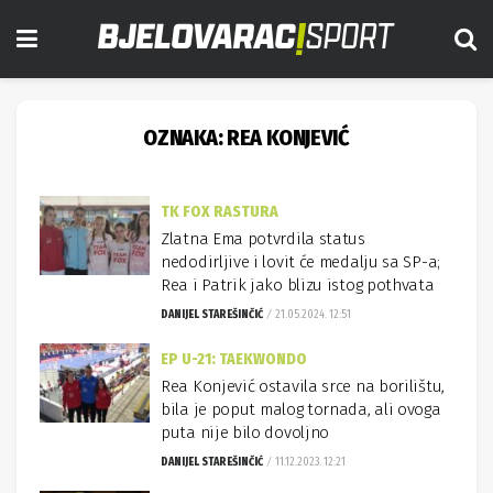
OZNAKA:
REA KONJEVIĆ
TK FOX RASTURA
Zlatna Ema potvrdila status
nedodirljive i lovit će medalju sa SP-a;
Rea i Patrik jako blizu istog pothvata
DANIJEL STAREŠINČIĆ
21.05.2024. 12:51
EP U-21: TAEKWONDO
Rea Konjević ostavila srce na borilištu,
bila je poput malog tornada, ali ovoga
puta nije bilo dovoljno
DANIJEL STAREŠINČIĆ
11.12.2023. 12:21