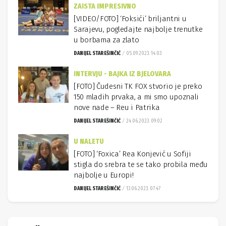
ZAISTA IMPRESIVNO
[VIDEO/FOTO] ‘Foksići’ briljantni u
Sarajevu, pogledajte najbolje trenutke
u borbama za zlato
DANIJEL STAREŠINČIĆ
05.09.2023. 14:03
INTERVJU - BAJKA IZ BJELOVARA
[FOTO] Čudesni TK FOX stvorio je preko
150 mladih prvaka, a mi smo upoznali
nove nade – Reu i Patrika
DANIJEL STAREŠINČIĆ
24.06.2023. 09:02
U NALETU
[FOTO] ‘Foxica’ Rea Konjević u Sofiji
stigla do srebra te se tako probila među
najbolje u Europi!
DANIJEL STAREŠINČIĆ
13.06.2023. 07:47