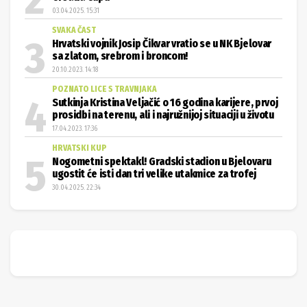
03.04.2025. 15:31
SVAKA ČAST
Hrvatski vojnik Josip Čikvar vratio se u NK Bjelovar
sa zlatom, srebrom i broncom!
20.10.2023. 14:18
POZNATO LICE S TRAVNJAKA
Sutkinja Kristina Veljačić o 16 godina karijere, prvoj
prosidbi na terenu, ali i najružnijoj situaciji u životu
17.04.2023. 17:36
HRVATSKI KUP
Nogometni spektakl! Gradski stadion u Bjelovaru
ugostit će isti dan tri velike utakmice za trofej
30.04.2025. 22:34