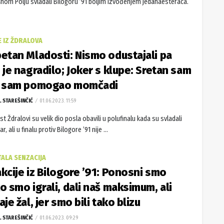
nom Polju svladali Bilogoru ’91 boljim izvođenjem jedanaesteraca.
E IZ ŽDRALOVA
etan Mladosti: Nismo odustajali pa
 je nagradilo; Joker s klupe: Sretan sam
o sam pomogao momčadi
L STAREŠINČIĆ
01.06.2023. 11:59
t Ždralovi su velik dio posla obavili u polufinalu kada su svladali
r, ali u finalu protiv Bilogore ’91 nije ...
TALA SENZACIJA
kcije iz Bilogore ’91: Ponosni smo
o smo igrali, dali naš maksimum, ali
aje žal, jer smo bili tako blizu
L STAREŠINČIĆ
01.06.2023. 09:29