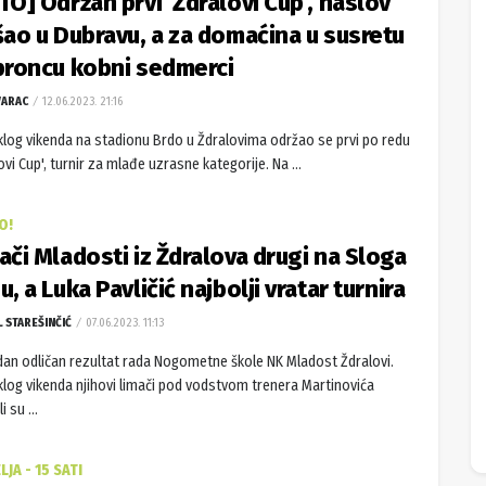
TO] Održan prvi ‘Ždralovi Cup’, naslov
šao u Dubravu, a za domaćina u susretu
broncu kobni sedmerci
VARAC
12.06.2023. 21:16
klog vikenda na stadionu Brdo u Ždralovima održao se prvi po redu
ovi Cup', turnir za mlađe uzrasne kategorije. Na ...
O!
ači Mladosti iz Ždralova drugi na Sloga
u, a Luka Pavličić najbolji vratar turnira
L STAREŠINČIĆ
07.06.2023. 11:13
edan odličan rezultat rada Nogometne škole NK Mladost Ždralovi.
klog vikenda njihovi limači pod vodstvom trenera Martinovića
i su ...
LJA - 15 SATI