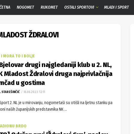
ČETNA
NOGOMET
RUKOMET
OSTALI SPORTOVI
MLADI I SPORT
MLADOST ŽDRALOVI
I MORA TO I BOLJE
Bjelovar drugi najgledaniji klub u 2. NL,
K Mladost Ždralovi druga najprivlačnija
čad u gostima
L STAREŠINČIĆ
16.06.2023. 12:11
port 2. NL je u mirovanju, nogometaši su otišli na ljetnu stanku pa
 oni naših županijskih predstavnika NK ...
TADIONU BRDO