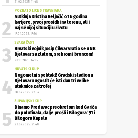
21.02.2025. 11:48
POZNATO LICE S TRAVNJAKA
Sutkinja Kristina Veljačić o 16 godina
karijere, prvoj prosidbi na terenu, ali i
najružnijoj situaciji u životu
17.04.2023. 17:36
SVAKA ČAST
Hrvatski vojnik Josip Čikvar vratio se u NK
Bjelovar sa zlatom, srebrom i broncom!
20.10.2023. 14:18
HRVATSKI KUP
Nogometni spektakl! Gradski stadion u
Bjelovaru ugostit će isti dan tri velike
utakmice za trofej
30.04.2025. 22:34
ŽUPANIJSKI KUP
Dinamo Predavac preokretom kod Garića
do polufinala, dalje prošli i Bilogora ’91 i
Bilogora Kapela
23.04.2025. 21:48