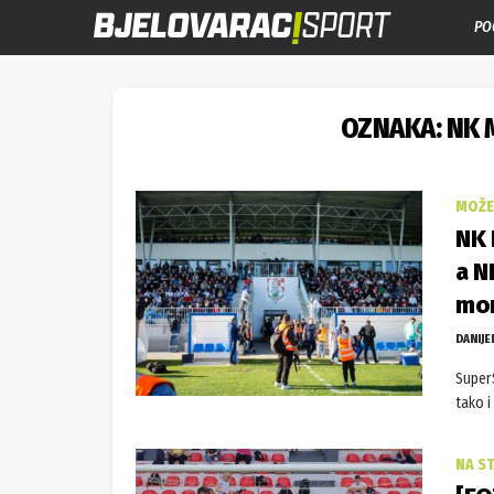
PO
OZNAKA:
NK 
MOŽE 
NK 
a N
mom
DANIJE
SuperS
tako i
NA S