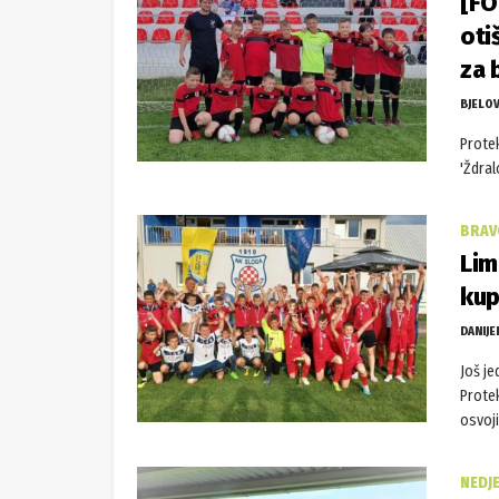
[FO
oti
za 
BJELO
Prote
'Ždral
BRAV
Lim
kup
DANIJE
Još j
Prote
osvojil
NEDJE