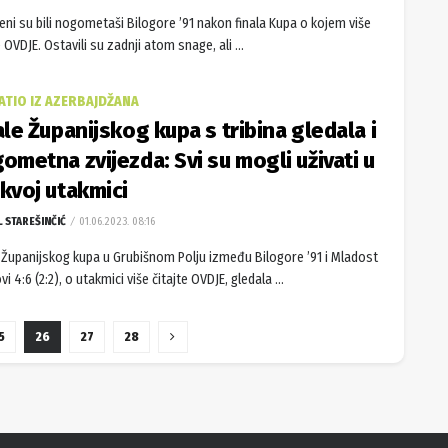
jeni su bili nogometaši Bilogore ’91 nakon finala Kupa o kojem više
e OVDJE. Ostavili su zadnji atom snage, ali ...
ATIO IZ AZERBAJDŽANA
ale Županijskog kupa s tribina gledala i
ometna zvijezda: Svi su mogli uživati u
kvoj utakmici
L STAREŠINČIĆ
01.06.2023. 08:16
 Županijskog kupa u Grubišnom Polju između Bilogore ’91 i Mladost
vi 4:6 (2:2), o utakmici više čitajte OVDJE, gledala ...
5
26
27
28