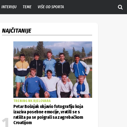
INTERVJU
TEME
VIŠE OD SPORTA
NAJČITANIJE
TRENING NK BJELOVARA
Petar Bošnjak objavio fotografiju koja
izaziva posebne emocije, vratili se s
ratišta pa se poigrali sa zagrebačkom
Croatijom