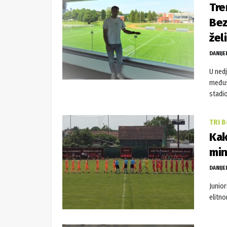
Tre
Bez
žel
DANIJE
U nedj
međus
stadio
TRI 
Kak
min
DANIJE
Junior
elitn