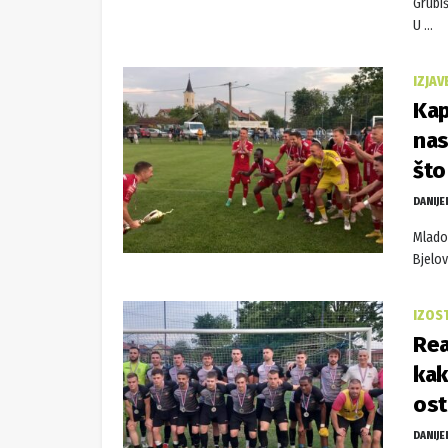
Grubiš
U ...
IZJAV
Kap
nas
št
DANIJE
Mlados
Bjelova
IZOS
Rea
kak
ost
DANIJE