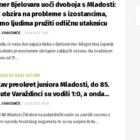
ner Bjelovara uoči dvoboja s Mladosti:
 obzira na probleme s izostancima,
imo ljudima pružiti odličnu utakmicu
L STAREŠINČIĆ
03.06.2023. 11:09
elju će naša dva najjača kluba u Bjelovarsko-bilogorskoj županiji
obnim prvenstvenim okršajem zaključiti sezonu. Na Gradskom
nu od 15 ...
BODA ZA KRAJ SEZONE
av preokret juniora Mladosti, do 85.
ute Varaždinci su vodili 1:0, a onda…
L STAREŠINČIĆ
03.06.2023. 10:40
i NK Mladost Ždralovi na pobjednički način su završili sezonu u
om razredu hrvatskog nogometa te su na svojem Brdu ...