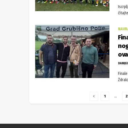
Iscrpl
čitajt
NAVR
Fin
nog
ova
DANIJE
Finale
Ždralo
1
…
2