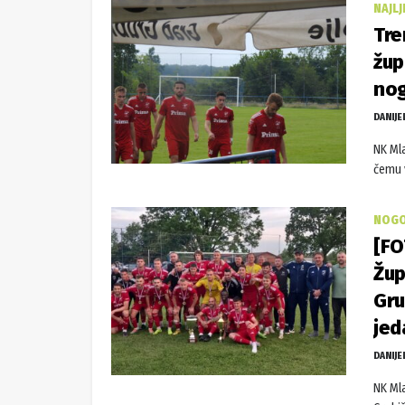
NAJL
Tre
žup
no
DANIJE
NK Mla
čemu v
NOGO
[FO
Žup
Gru
jed
DANIJE
NK Ml