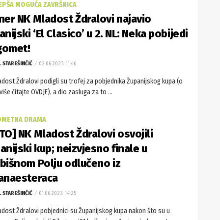
JEPŠA MOGUĆA ZAVRŠNICA
ner NK Mladost Ždralovi najavio
anijski ‘El Clasico’ u 2. NL: Neka pobijedi
gomet!
L STAREŠINČIĆ
02.06.2023. 11:46
dost Ždralovi podigli su trofej za pobjednika Županijskog kupa (o
iše čitajte OVDJE), a dio zasluga za to ...
METNA DRAMA
TO] NK Mladost Ždralovi osvojili
anijski kup; neizvjesno finale u
bišnom Polju odlučeno iz
anaesteraca
L STAREŠINČIĆ
01.06.2023. 14:25
adost Ždralovi pobjednici su Županijskog kupa nakon što su u