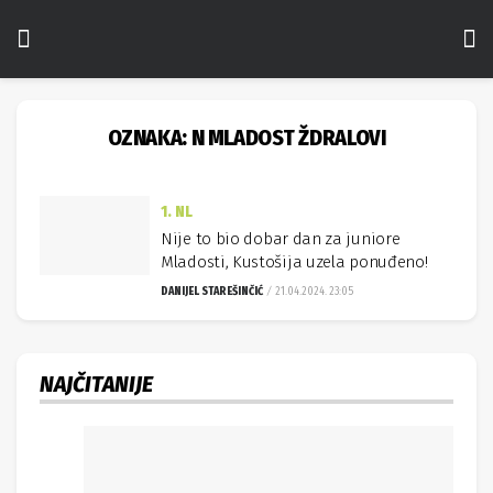
OZNAKA:
N MLADOST ŽDRALOVI
1. NL
Nije to bio dobar dan za juniore
Mladosti, Kustošija uzela ponuđeno!
DANIJEL STAREŠINČIĆ
21.04.2024. 23:05
NAJČITANIJE