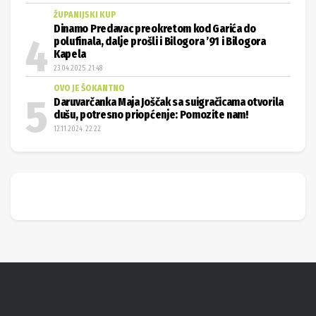
ŽUPANIJSKI KUP
Dinamo Predavac preokretom kod Garića do
polufinala, dalje prošli i Bilogora ’91 i Bilogora
Kapela
23.04.2025. 21:48
OVO JE ŠOKANTNO
Daruvarčanka Maja Joščak sa suigračicama otvorila
dušu, potresno priopćenje: Pomozite nam!
12.11.2024. 22:22