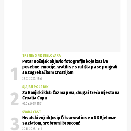
TRENING NK BJELOVARA
Petar Bošnjak objavio fotografiju koja izaziva
posebne emocije, vratili se s ratišta pa se poigrali
sa zagrebačkom Croatijom
21.02.2025. 11:48
SJAJAN POČETAK
Za Konjički klub Čazma prva, druga i treća mjesta na
Croatia Cupu
03.04.2025. 15:31
SVAKA ČAST
Hrvatski vojnik Josip Čikvar vratio se u NK Bjelovar
sa zlatom, srebrom i broncom!
20.10.2023. 14:18