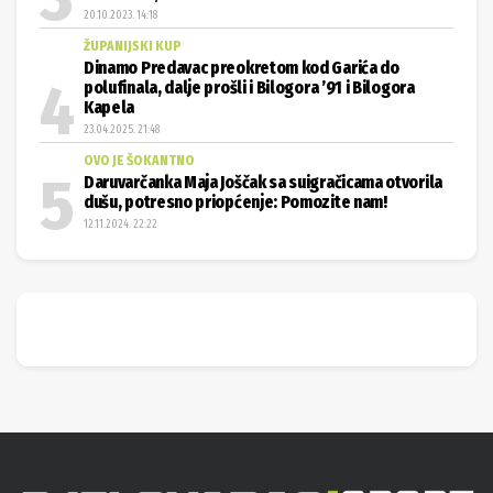
20.10.2023. 14:18
ŽUPANIJSKI KUP
Dinamo Predavac preokretom kod Garića do
polufinala, dalje prošli i Bilogora ’91 i Bilogora
Kapela
23.04.2025. 21:48
OVO JE ŠOKANTNO
Daruvarčanka Maja Joščak sa suigračicama otvorila
dušu, potresno priopćenje: Pomozite nam!
12.11.2024. 22:22