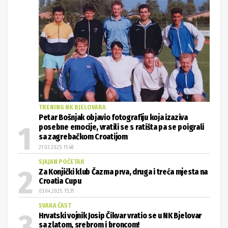
TRENING NK BJELOVARA
Petar Bošnjak objavio fotografiju koja izaziva
posebne emocije, vratili se s ratišta pa se poigrali
sa zagrebačkom Croatijom
21.02.2025. 11:48
SJAJAN POČETAK
Za Konjički klub Čazma prva, druga i treća mjesta na
Croatia Cupu
03.04.2025. 15:31
SVAKA ČAST
Hrvatski vojnik Josip Čikvar vratio se u NK Bjelovar
sa zlatom, srebrom i broncom!